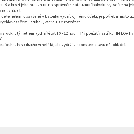
utý a hrozí jeho prasknutí. Po správném nafouknutí balonku vytvořte na je
y neucházel.
cete helium obsažené v balonku využít k jinému účelu, je potřeba místo uz
rychlovazačem - stuhou, kterou lze rozvázat.
 nafouknutý
heliem
vydrží létat 10 - 12 hodin. Při použití nástřiku HI-FLOAT v
í.
 nafouknutý
vzduchem
nelétá, ale vydrží v napnutém stavu několik dní.