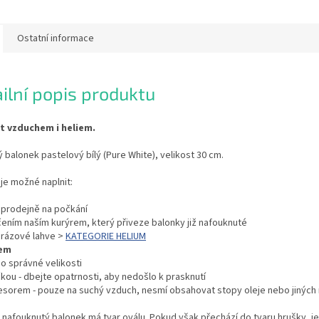
Ostatní informace
ilní popis produktu
it vzduchem i heliem.
 balonek pastelový bílý (Pure White), velikost 30 cm.
je možné naplnit:
í prodejně na počkání
čením naším kurýrem, který přiveze balonky již nafouknuté
orázové lahve >
KATEGORIE HELIUM
em
 do správné velikosti
kou - dbejte opatrnosti, aby nedošlo k prasknutí
esorem - pouze na suchý vzduch, nesmí obsahovat stopy oleje nebo jiných 
nafouknutý balonek má tvar oválu. Pokud však přechází do tvaru hrušky, je