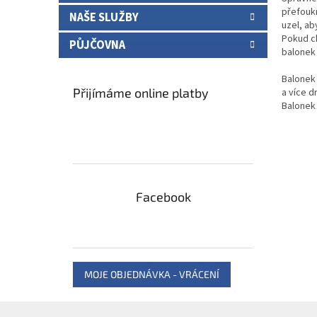
přefoukn
NAŠE SLUŽBY
uzel, ab
Pokud ch
PŮJČOVNA
balonek 
Balonek
Přijímáme online platby
a více dn
Balonek
Facebook
MOJE OBJEDNÁVKA - VRÁCENÍ
Z