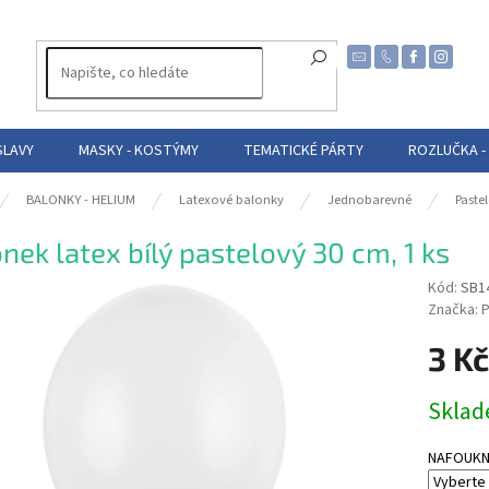
SLAVY
MASKY - KOSTÝMY
TEMATICKÉ PÁRTY
ROZLUČKA -
BALONKY - HELIUM
Latexové balonky
Jednobarevné
Paste
nek latex bílý pastelový 30 cm, 1 ks
Kód:
SB1
Značka:
P
3 Kč
Měrná
Skla
cena:
NAFOUKNUT