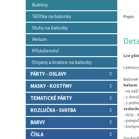
Bubliny
Těžítka na balonky
Popis
Stuhy na balonky
Helium
Deta
Příslušenství
Lze pln
Stojany a krabice na balonky
Latexový
PÁRTY - OSLAVY
Balonek 
heliem
MASKY - KOSTÝMY
- na naš
- s doru
TEMATICKÉ PÁRTY
- z jedn
vzduch
ROZLUČKA - SVATBA
- ústy -
- pumpič
BARVY
- kompr
ČÍSLA
Správně 