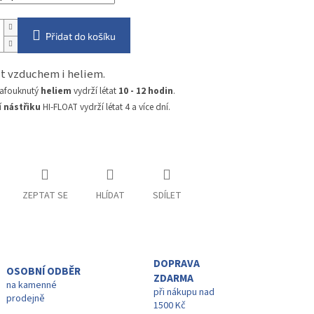
Přidat do košíku
nit vzduchem i heliem.
nafouknutý
heliem
vydrží létat
10 - 12 hodin
.
í
nástřiku
HI-FLOAT vydrží létat 4 a více dní.
ZEPTAT SE
HLÍDAT
SDÍLET
DOPRAVA
OSOBNÍ ODBĚR
ZDARMA
na kamenné
při nákupu nad
prodejně
1500 Kč