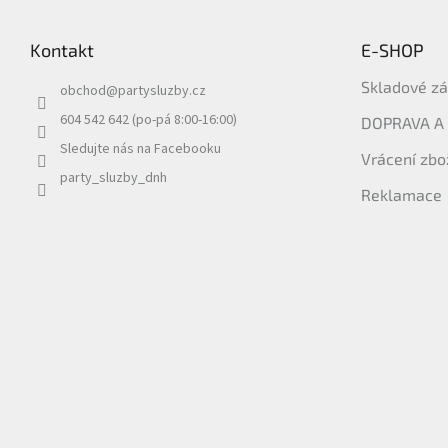
á
p
Kontakt
E-SHOP
a
t
Skladové z
obchod
@
partysluzby.cz
í
604 542 642 (po-pá 8:00-16:00)
DOPRAVA A
Sledujte nás na Facebooku
Vrácení zbo
party_sluzby_dnh
Reklamace