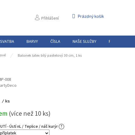
NÁKUPNÍ
Prázdný košík
Přihlášení
KOŠÍK
 SVATBA
BARVY
ČÍSLA
NAŠE SLUŽBY
PŮJČOVNA
lové
Balonek latex bílý pastelový 30 cm, 1 ks
4P-008
artyDeco
/ ks
dem
(více než 10 ks)
Í - Ústí nL / Teplice / náš kurýr
?