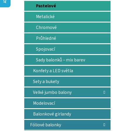
n
Pastelové
e
l
Metalické
Chromové
Průhledné
Spojovací
Sady balonků – mix barev
Konfety a LED světla
Sety a bukety
Velké jumbo balony
Modelovací
Balonkové girlandy
Fóliové balonky