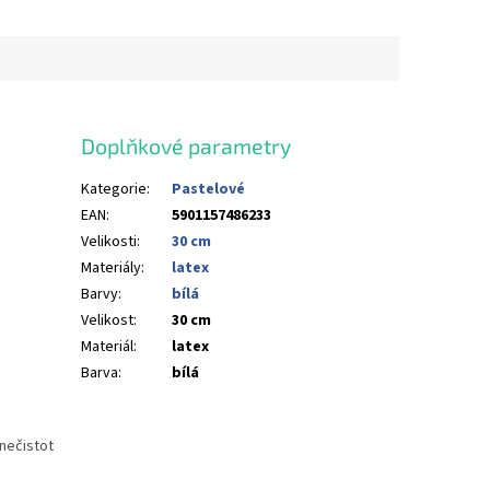
Doplňkové parametry
Kategorie
:
Pastelové
EAN
:
5901157486233
Velikosti
:
30 cm
Materiály
:
latex
Barvy
:
bílá
Velikost
:
30 cm
Materiál
:
latex
Barva
:
bílá
nečistot