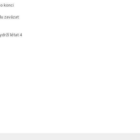
ho konci
lu zavázat
ydrží létat 4