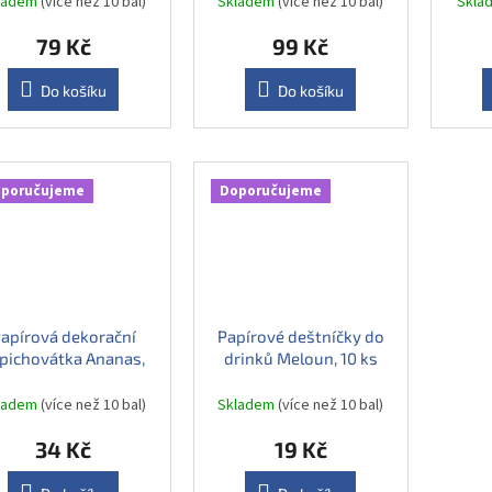
ladem
(více než 10 bal)
Skladem
(více než 10 bal)
Skla
79 Kč
99 Kč
Do košíku
Do košíku
poručujeme
Doporučujeme
apírová dekorační
Papírové deštníčky do
pichovátka Ananas,
drinků Meloun, 10 ks
20 ks
ladem
(více než 10 bal)
Skladem
(více než 10 bal)
34 Kč
19 Kč