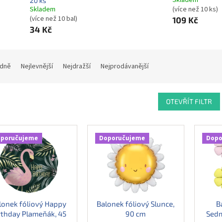
Skladem
20 ks
Skladem
(více než 10 ks)
(více než 10 bal)
109 Kč
34 Kč
dně
Nejlevnější
Nejdražší
Nejprodávanější
OTEVŘÍT FILTR
poručujeme
Doporučujeme
Dopo
lonek fóliový Happy
Balonek fóliový Slunce,
B
rthday Plameňák, 45
90 cm
Sedm