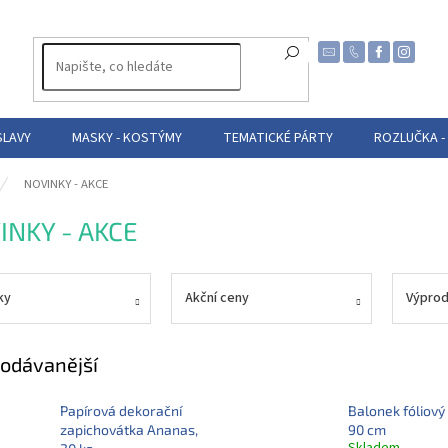
SLAVY
MASKY - KOSTÝMY
TEMATICKÉ PÁRTY
ROZLUČKA -
NOVINKY - AKCE
INKY - AKCE
ky
Akční ceny
Výprod
odávanější
Papírová dekorační
Balonek fóliový
zapichovátka Ananas,
90 cm