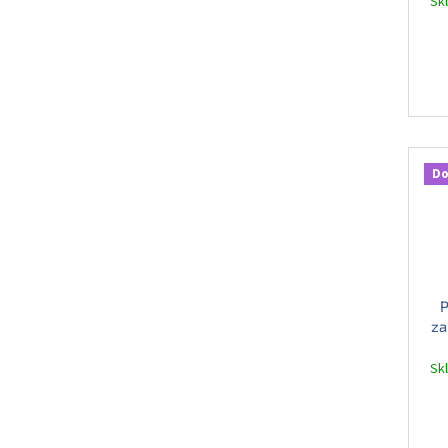
Sk
Do
P
za
Sk