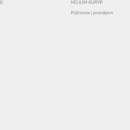
ží
HELIUM KURÝR
Půjčovna | pronájem