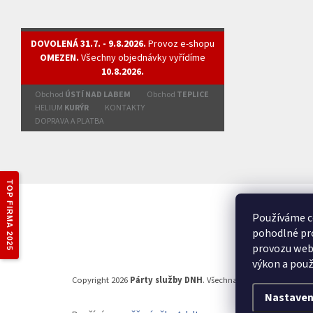
DOVOLENÁ 31.7. - 9.8.2026.
Provoz e-shopu
OMEZEN.
Všechny objednávky vyřídíme
10.8.2026.
Obchod
ÚSTÍ NAD LABEM
Obchod
TEPLICE
HELIUM
KURÝR
KONTAKTY
DOPRAVA A PLATBA
TOP FIRMA 2025
Používáme c
pohodlné pro
provozu webu
výkon a použ
Copyright 2026
Párty služby DNH
. Všechna práva vyhrazena.
Nastaven