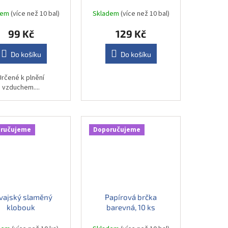
ativní 65 cm, 4 ks
ks
dem
(více než 10 bal)
Skladem
(více než 10 bal)
99 Kč
129 Kč
Do košíku
Do košíku
Určené k plnění
vzduchem....
ručujeme
Doporučujeme
vajský slaměný
Papírová brčka
klobouk
barevná, 10 ks