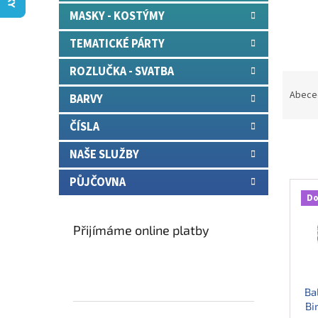
n
MASKY - KOSTÝMY
e
l
TEMATICKÉ PÁRTY
ROZLUČKA - SVATBA
Ř
a
Abece
BARVY
z
e
ČÍSLA
n
NAŠE SLUŽBY
í
p
V
PŮJČOVNA
r
ý
Do
o
p
d
i
Přijímáme online platby
u
s
k
p
t
r
ů
o
Ba
d
Bi