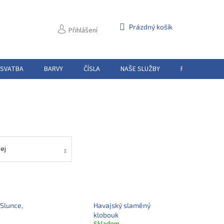
NÁKUPNÍ
Prázdný košík
Přihlášení
KOŠÍK
 SVATBA
BARVY
ČÍSLA
NAŠE SLUŽBY
PŮJČOVNA
ej
 Slunce,
Havajský slaměný
klobouk