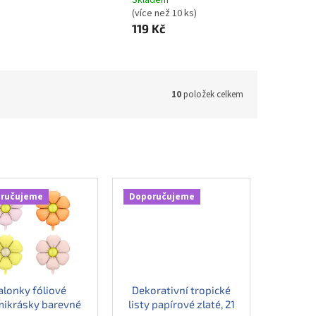
Skladem
(více než 10 ks)
119 Kč
10
položek celkem
ručujeme
Doporučujeme
alonky fóliové
Dekorativní tropické
ikrásky barevné
listy papírové zlaté, 21