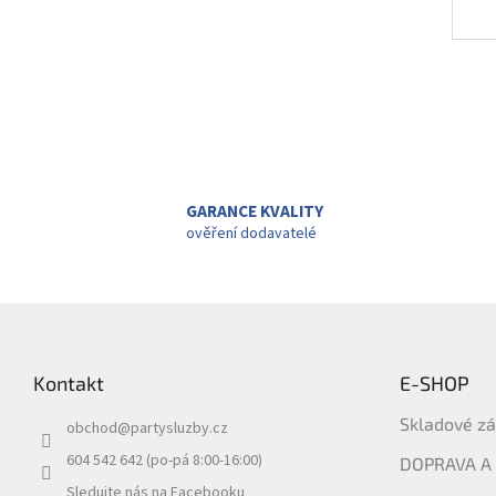
GARANCE KVALITY
ověření dodavatelé
Z
á
p
Kontakt
E-SHOP
a
t
Skladové z
obchod
@
partysluzby.cz
í
604 542 642 (po-pá 8:00-16:00)
DOPRAVA A
Sledujte nás na Facebooku