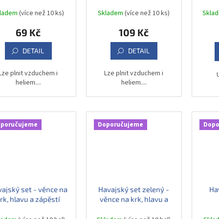
cm
dekor
kladem
(více než 10 ks)
Skladem
(více než 10 ks)
Skla
69 Kč
109 Kč
DETAIL
DETAIL
Lze plnit vzduchem i
Lze plnit vzduchem i
heliem....
heliem....
poručujeme
Doporučujeme
Dopo
ajský set - věnce na
Havajský set zelený -
Ha
rk, hlavu a zápěstí
věnce na krk, hlavu a
zápěstí