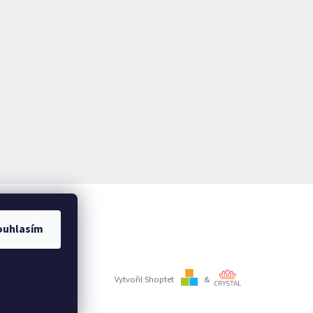
ouhlasím
Vytvořil Shoptet
&