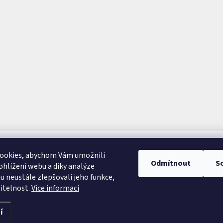
ookies, abychom Vám umožnili
Odmítnout
S
hlížení webu a díky analýze
 neustále zlepšovali jeho funkce,
itelnost.
Více informací
í