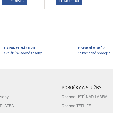
Do košíku
Do košíku
O
v
l
á
d
a
GARANCE NÁKUPU
OSOBNÍ ODBĚR
c
aktuální skladové zásoby
na kamenné prodejně
í
p
r
v
k
y
v
POBOČKY A SLUŽBY
ý
p
ásoby
Obchod ÚSTÍ NAD LABEM
i
s
 PLATBA
Obchod TEPLICE
u