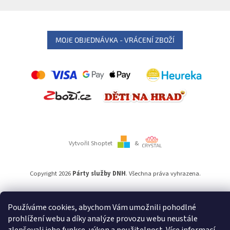
MOJE OBJEDNÁVKA - VRÁCENÍ ZBOŽÍ
Vytvořil Shoptet
&
Copyright 2026
Párty služby DNH
. Všechna práva vyhrazena.
Používáme
ověření věku Adulto
Používáme cookies, abychom Vám umožnili pohodlné
prohlížení webu a díky analýze provozu webu neustále