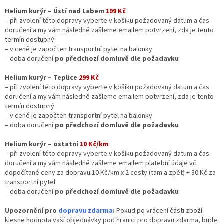
Helium kurýr – Ústí nad Labem
199 Kč
– při zvolení této dopravy vyberte v košíku požadovaný datum a čas
doručení a my vám následně zašleme emailem potvrzení, zda je tento
termín dostupný
– v ceně je započten transportní pytel na balonky
– doba doručení
po předchozí domluvě dle požadavku
Helium kurýr – Teplice
299 Kč
– při zvolení této dopravy vyberte v košíku požadovaný datum a čas
doručení a my vám následně zašleme emailem potvrzení, zda je tento
termín dostupný
– v ceně je započten transportní pytel na balonky
– doba doručení
po předchozí domluvě dle požadavku
Helium kurýr – ostatní
10 Kč/km
– při zvolení této dopravy vyberte v košíku požadovaný datum a čas
doručení a my vám následně zašleme emailem platební údaje vč.
dopočítané ceny za dopravu 10 Kč/km x 2 cesty (tam a zpět) + 30 Kč za
transportní pytel
– doba doručení
po předchozí domluvě dle požadavku
Upozornění pro
dopravu zdarma
:
Pokud po vrácení části zboží
klesne hodnota vaší objednávky pod hranici pro dopravu zdarma, bude