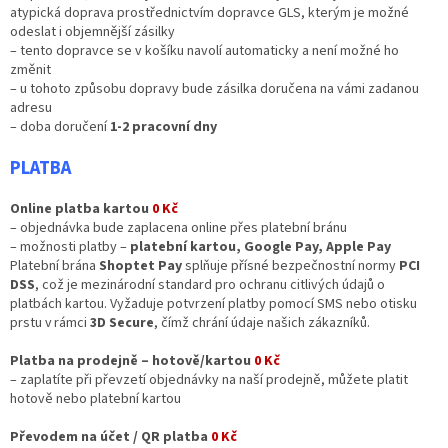
atypická doprava prostřednictvím dopravce GLS, kterým je možné
odeslat i objemnější zásilky
– tento dopravce se v košíku navolí automaticky a není možné ho
změnit
– u tohoto způsobu dopravy bude zásilka doručena na vámi zadanou
adresu
– doba doručení
1-2 pracovní dny
PLATBA
Online platba kartou
0 Kč
– objednávka bude zaplacena online přes platební bránu
– možnosti platby –
platební kartou, Google Pay, Apple Pay
Platební brána
Shoptet Pay
splňuje přísné bezpečnostní normy
PCI
DSS
, což je
mezinárodní standard pro ochranu citlivých údajů o
platbách kartou. V
yžaduje potvrzení platby pomocí SMS nebo otisku
prstu v rámci
3D Secure
, čímž chrání údaje našich zákazníků.
Platba na prodejně – hotově/kartou
0 Kč
– zaplatíte při převzetí objednávky na naší prodejně, můžete platit
hotově nebo platební kartou
Převodem na účet / QR platba
0 Kč