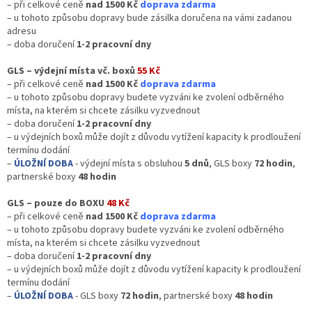
ROZLUČKA
– při celkové ceně
nad 1500 Kč
doprava zdarma
-
– u tohoto způsobu dopravy bude zásilka doručena na vámi zadanou
SVATBA
adresu
– doba doručení
1-2 pracovní dny
BARVY
GLS – výdejní místa vč. boxů
55 Kč
ČÍSLA
– při celkové ceně
nad 1500 Kč
doprava zdarma
– u tohoto způsobu dopravy budete vyzváni ke zvolení odběrného
NAŠE
místa, na kterém si chcete zásilku vyzvednout
SLUŽBY
– doba doručení
1-2 pracovní dny
– u
výdejních boxů může dojít z důvodu vytížení kapacity k prodloužení
PŮJČOVNA
termínu dodání
–
ÚLOŽNÍ DOBA
- výdejní místa s obsluhou
5 dnů
, GLS boxy
72 hodin
,
Přihlášení
partnerské boxy
48 hodin
GLS – pouze do BOXU
48 Kč
– při celkové ceně
nad 1500 Kč
doprava zdarma
– u tohoto způsobu dopravy budete vyzváni ke zvolení odběrného
místa, na kterém si chcete zásilku vyzvednout
– doba doručení
1-2 pracovní dny
– u
výdejních boxů může dojít z důvodu vytížení kapacity k prodloužení
termínu dodání
–
ÚLOŽNÍ DOBA
- GLS boxy
72 hodin
, partnerské boxy
48 hodin