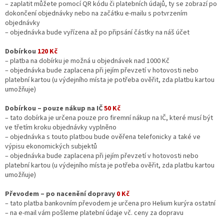
– zaplatit můžete pomocí QR kódu či platebních údajů, ty se zobrazí po
dokončení objednávky nebo na začátku e-mailu s potvrzením
objednávky
– objednávka bude vyřízena až po připsání částky na náš účet
Dobírkou
120 Kč
– platba na dobírku je možná u objednávek nad 1000 Kč
– objednávka bude zaplacena při jejím převzetí v hotovosti nebo
platební kartou (u výdejního místa je potřeba ověřit, zda platbu kartou
umožňuje)
Dobírkou – pouze nákup na IČ
50 Kč
– tato dobírka je určena pouze pro firemní nákup na IČ, které musí být
ve třetím kroku objednávky vyplněno
– objednávka s touto platbou bude ověřena telefonicky a také ve
výpisu ekonomických subjektů
– objednávka bude zaplacena při jejím převzetí v hotovosti nebo
platební kartou (u výdejního místa je potřeba ověřit, zda platbu kartou
umožňuje)
Převodem – po nacenění dopravy
0 Kč
– tato platba bankovním převodem je určena pro Helium kurýra ostatní
– na e-mail vám pošleme platební údaje vč. ceny za dopravu