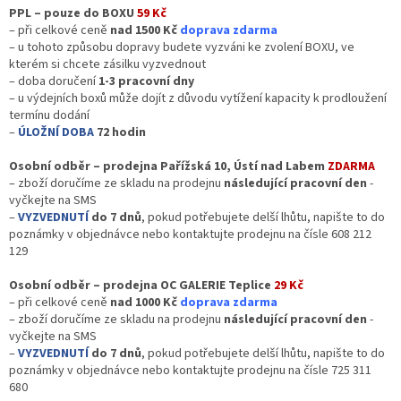
PPL – pouze do BOXU
59 Kč
– při celkové ceně
nad 1500 Kč
doprava zdarma
– u tohoto způsobu dopravy budete vyzváni ke zvolení BOXU, ve
kterém si chcete zásilku vyzvednout
– doba doručení
1-3 pracovní dny
– u
výdejních boxů může dojít z důvodu vytížení kapacity k prodloužení
termínu dodání
–
ÚLOŽNÍ DOBA
72 hodin
Osobní odběr – prodejna Pařížská 10, Ústí nad Labem
ZDARMA
– zboží doručíme ze skladu na prodejnu
následující pracovní den
-
vyčkejte na SMS
–
VYZVEDNUTÍ
do 7 dnů
, pokud potřebujete delší lhůtu, napište to do
poznámky v objednávce nebo kontaktujte prodejnu na čísle 608 212
129
Osobní odběr – prodejna OC GALERIE Teplice
29 Kč
– při celkové ceně
nad 1000 Kč
doprava zdarma
– zboží doručíme ze skladu na prodejnu
následující pracovní den
-
vyčkejte na SMS
–
VYZVEDNUTÍ
do 7 dnů
, pokud potřebujete delší lhůtu, napište to do
poznámky v objednávce nebo kontaktujte prodejnu na čísle 725 311
680