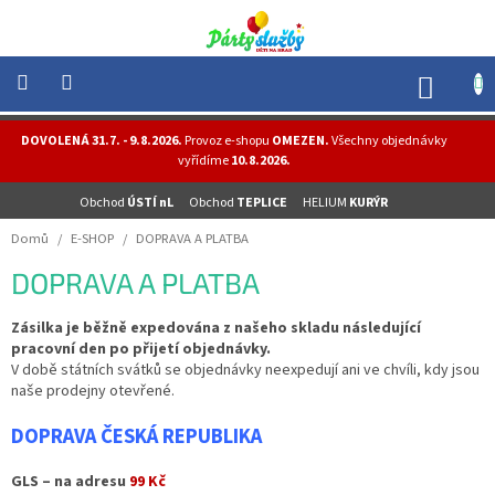
Přejít
na
obsah
NÁK
KOŠÍ
NOVINKY
DOVOLENÁ 31.7. - 9.8.2026.
Provoz e-shopu
OMEZEN.
Všechny objednávky
-
vyřídíme
10.8.2026.
AKCE
Obchod
ÚSTÍ nL
Obchod
TEPLICE
HELIUM
KURÝR
BALONKY
-
Domů
/
E-SHOP
/
DOPRAVA A PLATBA
HELIUM
DOPRAVA A PLATBA
PÁRTY
-
OSLAVY
Zásilka je běžně expedována z našeho skladu následující
pracovní den po přijetí objednávky.
MASKY
V době státních svátků se objednávky neexpedují ani ve chvíli, kdy jsou
-
naše prodejny otevřené.
KOSTÝMY
DOPRAVA ČESKÁ REPUBLIKA
TEMATICKÉ
PÁRTY
GLS – na adresu
99 Kč