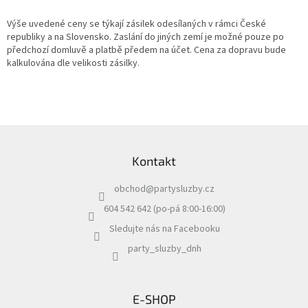
Výše uvedené ceny se týkají zásilek odesílaných v rámci České
republiky a na Slovensko. Zaslání do jiných zemí je možné pouze po
předchozí domluvě a platbě předem na účet. Cena za dopravu bude
kalkulována dle velikosti zásilky.
Z
á
Kontakt
p
a
obchod
@
partysluzby.cz
t
í
604 542 642 (po-pá 8:00-16:00)
Sledujte nás na Facebooku
party_sluzby_dnh
E-SHOP