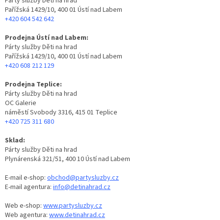
Párty služby Děti na hrad
ROZLUČKA
-
Pařížská 1429/10, 400 01 Ústí nad Labem
SVATBA
+420 604 542 642
BARVY
Prodejna Ústí nad Labem:
Párty služby Děti na hrad
ČÍSLA
Pařížská 1429/10, 400 01 Ústí nad Labem
+420 608 212 129
NAŠE
SLUŽBY
Prodejna Teplice:
Párty služby Děti na hrad
PŮJČOVNA
OC Galerie
náměstí Svobody 3316, 415 01 Teplice
Přihlášení
+420 725 311 680
Sklad:
Párty služby Děti na hrad
Plynárenská 321/51, 400 10 Ústí nad Labem
E-mail e-shop:
obchod@partysluzby.cz
E-mail agentura:
info@detinahrad.cz
Web e-shop:
www.partysluzby.cz
Web agentura:
www.detinahrad.cz