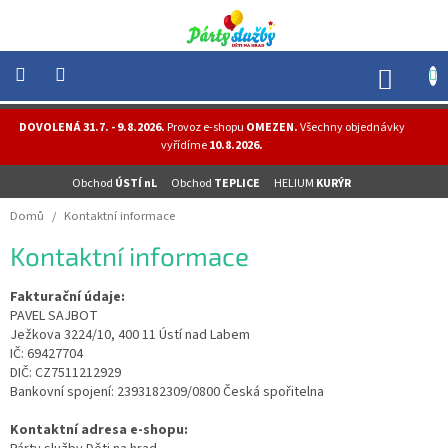
Přejít
na
obsah
NÁK
KOŠÍ
NOVINKY
DOVOLENÁ 31.7. - 9.8.2026.
Provoz e-shopu
OMEZEN.
Všechny objednávky
-
vyřídíme
10.8.2026.
AKCE
Obchod
ÚSTÍ nL
Obchod
TEPLICE
HELIUM
KURÝR
BALONKY
-
Domů
/
Kontaktní informace
HELIUM
Kontaktní informace
PÁRTY
-
OSLAVY
Fakturační údaje:
PAVEL SAJBOT
MASKY
Ježkova 3224/10, 400 11 Ústí nad Labem
-
IČ: 69427704
KOSTÝMY
DIČ: CZ7511212929
Bankovní spojení: 2393182309/0800 Česká spořitelna
TEMATICKÉ
PÁRTY
Kontaktní adresa e-shopu: