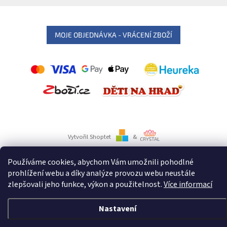
MOJE OBJEDNÁVKA - VRÁCENÍ ZBOŽÍ
Vytvořil Shoptet
&
Používáme cookies, abychom Vám umožnili pohodlné
Copyright 2026
Párty služby DNH
. Všechna práva vyhrazena.
prohlížení webu a díky analýze provozu webu neustále
zlepšovali jeho funkce, výkon a použitelnost.
Více informací
Používáme
ověření věku Adulto
Nastavení