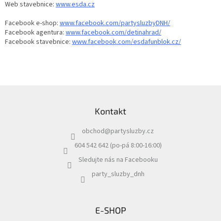
Web stavebnice:
www.esda.cz
Facebook e-shop:
www.facebook.com/partysluzbyDNH/
Facebook agentura:
www.facebook.com/detinahrad/
Facebook stavebnice:
www.facebook.com/esdafunblok.cz/
Z
á
Kontakt
p
a
obchod
@
partysluzby.cz
t
í
604 542 642 (po-pá 8:00-16:00)
Sledujte nás na Facebooku
party_sluzby_dnh
E-SHOP