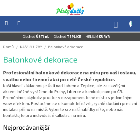
Přejít
na
obsah
NÁKUP
KOŠÍK
Obchod
ÚSTÍ nL
Obchod
TEPLICE
HELIUM
KURÝR
NOVINKY
-
Domů
/
NAŠE SLUŽBY
/
Balonkové dekorace
AKCE
Balonkové dekorace
BALONKY
-
HELIUM
Profesionální balonkové dekorace na míru pro vaši oslavu,
svatbu nebo firemní akci po celé České republice.
PÁRTY
-
Naší hlavní základnou je Ústí nad Labem a Teplice, ale za skvělými
OSLAVY
akcemi běžně vyrážíme do Prahy, Liberce a kamkoli jinam po ČR.
Proměníme jakýkoliv prostor v nezapomenutelné místo s jedinečným
MASKY
wow efektem. Postaráme se o kompletní návrh, rychlé dodání i precizní
-
instalaci přímo na místě. Vyberte si z naší nabídky níže, nebo nás
KOSTÝMY
kontaktujte pro individuální kalkulaci na míru.
TEMATICKÉ
Nejprodávanější
PÁRTY