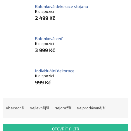
ROZLUČKA
-
Balonková dekorace stojanu
SVATBA
K dispozici
2 499 Kč
BARVY
ČÍSLA
Balonková zeď
K dispozici
NAŠE
SLUŽBY
3 999 Kč
PŮJČOVNA
Individuální dekorace
Přihlášení
K dispozici
999 Kč
Ř
a
Abecedně
Nejlevnější
Nejdražší
Nejprodávanější
z
e
n
OTEVŘÍT FILTR