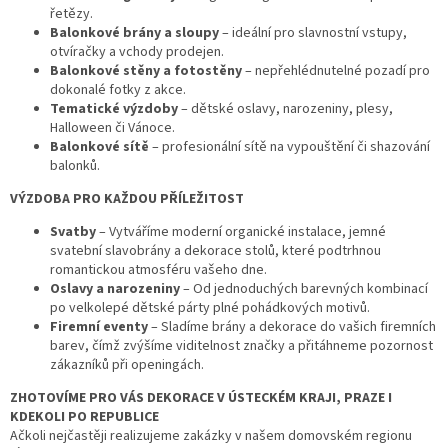
y
řetězy.
v
Balonkové brány a sloupy
– ideální pro slavnostní vstupy,
ý
otvíračky a vchody prodejen.
p
Balonkové stěny a fotostěny
– nepřehlédnutelné pozadí pro
i
dokonalé fotky z akce.
s
Tematické výzdoby
– dětské oslavy, narozeniny, plesy,
u
Halloween či Vánoce.
Balonkové sítě
– profesionální sítě na vypouštění či shazování
balonků.
VÝZDOBA PRO KAŽDOU PŘÍLEŽITOST
Svatby
– Vytváříme moderní organické instalace, jemné
svatební slavobrány a dekorace stolů, které podtrhnou
romantickou atmosféru vašeho dne.
Oslavy a narozeniny
– Od jednoduchých barevných kombinací
po velkolepé dětské párty plné pohádkových motivů.
Firemní eventy
– Sladíme brány a dekorace do vašich firemních
barev, čímž zvýšíme viditelnost značky a přitáhneme pozornost
zákazníků při openingách.
ZHOTOVÍME PRO VÁS DEKORACE V ÚSTECKÉM KRAJI, PRAZE I
KDEKOLI PO REPUBLICE
Ačkoli nejčastěji realizujeme zakázky v našem domovském regionu