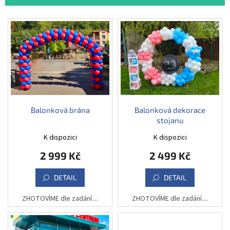
í
p
V
r
ý
o
p
d
i
u
s
k
p
t
r
ů
o
d
Balonková brána
Balonková dekorace
stojanu
u
k
K dispozici
K dispozici
t
2 999 Kč
2 499 Kč
ů
DETAIL
DETAIL
ZHOTOVÍME dle zadání....
ZHOTOVÍME dle zadání....