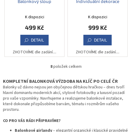
Balonkový sloup
Individuální dekorace
K dispozici
K dispozici
499 Kč
999 Kč
DETAIL
DETAIL
ZHOTOVÍME dle zadání....
ZHOTOVÍME dle zadání....
8
položek celkem
O
v
l
KOMPLETNÍ BALONKOVÁ VÝZDOBA NA KLÍČ PO CELÉ ČR
á
Balonky už dávno nejsou jen obyčejnou dětskou hračkou – dnes tvoří
d
hlavní dominantu moderních akcí, stylové fotokoutky a luxusní pozadí
a
pro vaše vzpomínky. Navrhujeme a realizujeme balonkové instalace,
c
které dokonale přizpůsobíme barvám, tématu i rozměrům vašeho
í
prostoru.
p
r
CO PRO VÁS RÁDI PŘIPRAVÍME?
v
k
Balonkové girlandy
– elegantní organické i klasické pravidelné