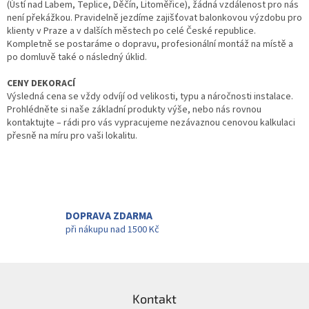
(Ústí nad Labem, Teplice, Děčín, Litoměřice), žádná vzdálenost pro nás
není překážkou. Pravidelně jezdíme zajišťovat balonkovou výzdobu pro
klienty v Praze a v dalších městech po celé České republice.
Kompletně se postaráme o dopravu, profesionální montáž na místě a
po domluvě také o následný úklid.
CENY DEKORACÍ
Výsledná cena se vždy odvíjí od velikosti, typu a náročnosti instalace.
Prohlédněte si naše základní produkty výše, nebo nás rovnou
kontaktujte – rádi pro vás vypracujeme nezávaznou cenovou kalkulaci
přesně na míru pro vaši lokalitu.
DOPRAVA ZDARMA
při nákupu nad 1500 Kč
Z
á
Kontakt
p