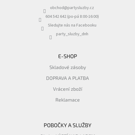
a
obchod
@
partysluzby.cz
t
í
604 542 642 (po-pá 8:00-16:00)
Sledujte nás na Facebooku
party_sluzby_dnh
E-SHOP
Skladové zásoby
DOPRAVA A PLATBA
Vrácení zboží
Reklamace
POBOČKY A SLUŽBY