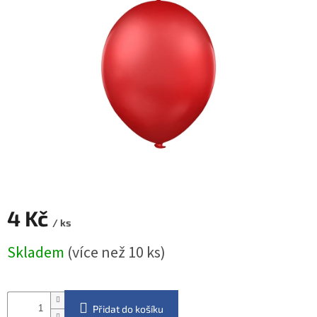
ROZLUČKA
-
SVATBA
BARVY
ČÍSLA
NAŠE
SLUŽBY
PŮJČOVNA
Přihlášení
4 Kč
/ ks
Měrná
Skladem
(více než 10 ks)
cena:
Přidat do košíku