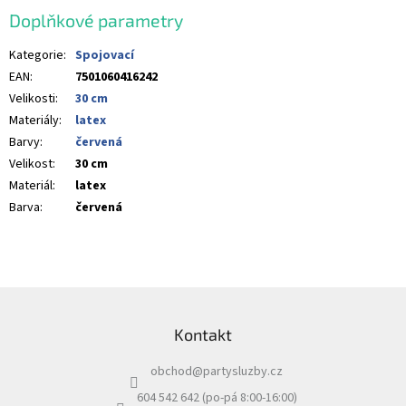
Doplňkové parametry
Kategorie
:
Spojovací
EAN
:
7501060416242
Velikosti
:
30 cm
Materiály
:
latex
Barvy
:
červená
Velikost
:
30 cm
Materiál
:
latex
Barva
:
červená
Z
á
Kontakt
p
a
obchod
@
partysluzby.cz
t
í
604 542 642 (po-pá 8:00-16:00)