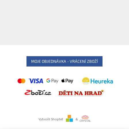
MOJE OBJEDNÁVKA - VRÁCENÍ ZBOŽÍ
Vytvořil Shoptet
&