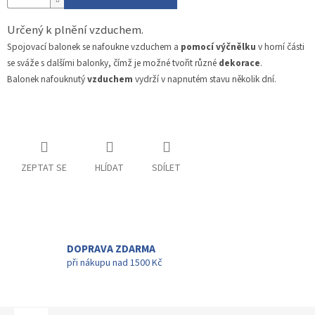
Určený k plnění vzduchem.
Spojovací balonek se nafoukne vzduchem a
pomocí výčnělku
v horní části
se sváže s dalšími balonky, čímž je možné tvořit různé
dekorace
.
Balonek nafouknutý
vzduchem
vydrží v napnutém stavu několik dní.
ZEPTAT SE
HLÍDAT
SDÍLET
DOPRAVA ZDARMA
při nákupu nad 1500 Kč