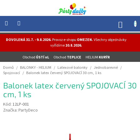
Přejít
na
obsah
NÁK
KOŠÍ
NOVINKY
DOVOLENÁ 31.7. - 9.8.2026.
Provoz e-shopu
OMEZEN.
Všechny objednávky
-
vyřídíme
10.8.2026.
AKCE
Obchod
ÚSTÍ nL
Obchod
TEPLICE
HELIUM
KURÝR
BALONKY
-
Domů
/
BALONKY - HELIUM
/
Latexové balonky
/
Jednobarevné
/
HELIUM
Spojovací
/
Balonek latex červený SPOJOVACÍ 30 cm, 1 ks
PÁRTY
Balonek latex červený SPOJOVACÍ 30
-
OSLAVY
cm, 1 ks
MASKY
Kód:
12LP-001
-
Značka:
PartyDeco
KOSTÝMY
TEMATICKÉ
PÁRTY