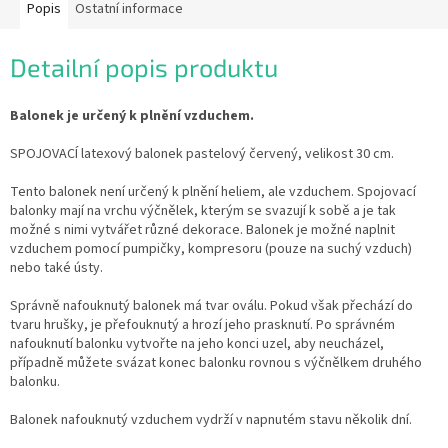
Popis
Ostatní informace
Detailní popis produktu
Balonek je určený k plnění vzduchem.
SPOJOVACÍ latexový balonek pastelový červený, velikost 30 cm.
Tento balonek není určený k plnění heliem, ale vzduchem. Spojovací
balonky mají na vrchu výčnělek, kterým se svazují k sobě a je tak
možné s nimi vytvářet různé dekorace. Balonek je možné naplnit
vzduchem pomocí pumpičky, kompresoru (pouze na suchý vzduch)
nebo také ústy.
Správně nafouknutý balonek má tvar oválu. Pokud však přechází do
tvaru hrušky, je přefouknutý a hrozí jeho prasknutí. Po správném
nafouknutí balonku vytvořte na jeho konci uzel, aby neucházel,
případně můžete svázat konec balonku rovnou s výčnělkem druhého
balonku.
Balonek nafouknutý vzduchem vydrží v napnutém stavu několik dní.