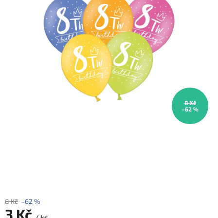
ROZLUČKA
-
SVATBA
BARVY
ČÍSLA
NAŠE
SLUŽBY
PŮJČOVNA
8 Kč
–62 %
Přihlášení
8 Kč
–62 %
3 Kč
/ ks