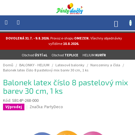
Přejít
na
obsah
NÁK
KOŠÍ
NOVINKY
DOVOLENÁ 31.7. - 9.8.2026.
Provoz e-shopu
OMEZEN.
Všechny objednávky
-
vyřídíme
10.8.2026.
AKCE
Obchod
ÚSTÍ nL
Obchod
TEPLICE
HELIUM
KURÝR
BALONKY
-
Domů
/
BALONKY - HELIUM
/
Latexové balonky
/
Narozeniny a čísla
/
HELIUM
Balonek latex číslo 8 pastelový mix barev 30 cm, 1 ks
PÁRTY
Balonek latex číslo 8 pastelový mix
-
OSLAVY
barev 30 cm, 1 ks
MASKY
Kód:
SB14P-268-000
-
Značka:
PartyDeco
Výprodej
KOSTÝMY
TEMATICKÉ
PÁRTY