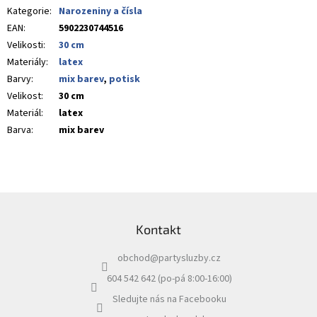
Kategorie
:
Narozeniny a čísla
EAN
:
5902230744516
Velikosti
:
30 cm
Materiály
:
latex
Barvy
:
mix barev
,
potisk
Velikost
:
30 cm
Materiál
:
latex
Barva
:
mix barev
Z
á
Kontakt
p
a
obchod
@
partysluzby.cz
t
í
604 542 642 (po-pá 8:00-16:00)
Sledujte nás na Facebooku