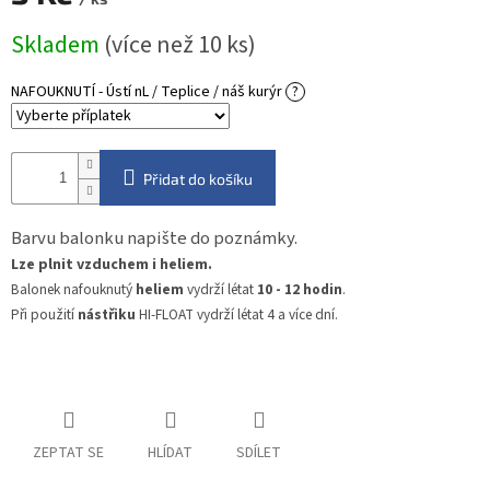
Měrná
Skladem
(více než 10 ks)
cena:
NAFOUKNUTÍ - Ústí nL / Teplice / náš kurýr
?
Přidat do košíku
Barvu balonku napište do poznámky.
Lze plnit vzduchem i heliem.
Balonek nafouknutý
heliem
vydrží létat
10 - 12 hodin
.
Při použití
nástřiku
HI-FLOAT vydrží létat 4 a více dní.
ZEPTAT SE
HLÍDAT
SDÍLET