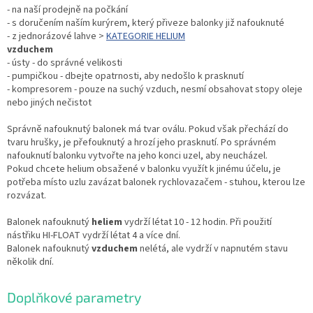
- na naší prodejně na počkání
- s doručením naším kurýrem, který přiveze balonky již nafouknuté
- z jednorázové lahve >
KATEGORIE HELIUM
vzduchem
- ústy - do správné velikosti
- pumpičkou - dbejte opatrnosti, aby nedošlo k prasknutí
- kompresorem - pouze na suchý vzduch, nesmí obsahovat stopy oleje
nebo jiných nečistot
Správně nafouknutý balonek má tvar oválu. Pokud však přechází do
tvaru hrušky, je přefouknutý a hrozí jeho prasknutí. Po správném
nafouknutí balonku vytvořte na jeho konci uzel, aby neucházel.
Pokud chcete helium obsažené v balonku využít k jinému účelu, je
potřeba místo uzlu zavázat balonek rychlovazačem - stuhou, kterou lze
rozvázat.
Balonek nafouknutý
heliem
vydrží létat 10 - 12 hodin. Při použití
nástřiku HI-FLOAT vydrží létat 4 a více dní.
Balonek nafouknutý
vzduchem
nelétá, ale vydrží v napnutém stavu
několik dní.
Doplňkové parametry