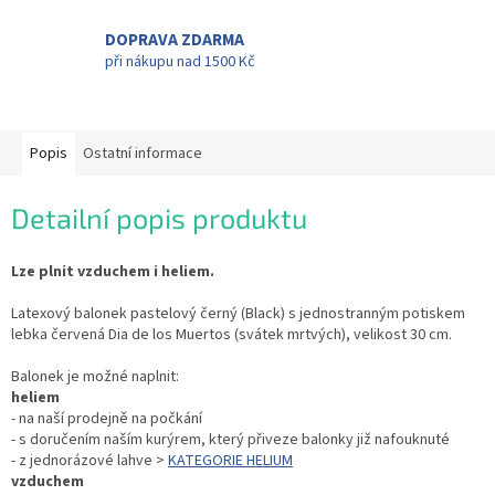
DOPRAVA ZDARMA
při nákupu nad 1500 Kč
Popis
Ostatní informace
Detailní popis produktu
Lze plnit vzduchem i heliem.
Latexový balonek pastelový černý (Black) s jednostranným potiskem
lebka červená Dia de los Muertos (svátek mrtvých), velikost 30 cm.
Balonek je možné naplnit:
heliem
- na naší prodejně na počkání
- s doručením naším kurýrem, který přiveze balonky již nafouknuté
- z jednorázové lahve >
KATEGORIE HELIUM
vzduchem