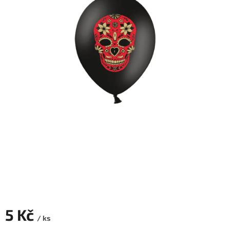
ROZLUČKA
-
SVATBA
BARVY
ČÍSLA
NAŠE
SLUŽBY
PŮJČOVNA
Přihlášení
5 Kč
/ ks