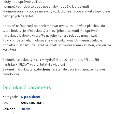
- ústy - do správné velikosti
- pumpičkou - dbejte opatrnosti, aby nedošlo k prasknutí
- kompresorem - pouze na suchý vzduch, nesmí obsahovat stopy oleje
nebo jiných nečistot
Správně nafouknutý balonek má tvar oválu. Pokud však přechází do
tvaru hrušky, je přefouknutý a hrozí jeho prasknutí. Po správném
nafouknutí balonku vytvořte na jeho konci uzel, aby neucházel.
Pokud chcete helium obsažené v balonku využít k jinému účelu, je
potřeba místo uzlu zavázat balonek rychlovazačem - stuhou, kterou lze
rozvázat.
Balonek nafouknutý
heliem
vydrží létat 10 - 12 hodin. Při použití
nástřiku HI-FLOAT vydrží létat 4 a více dní.
Balonek nafouknutý
vzduchem
nelétá, ale vydrží v napnutém stavu
několik dní.
Doplňkové parametry
Kategorie
:
S potiskem
EAN
:
5902230780439
Velikosti
:
30 cm