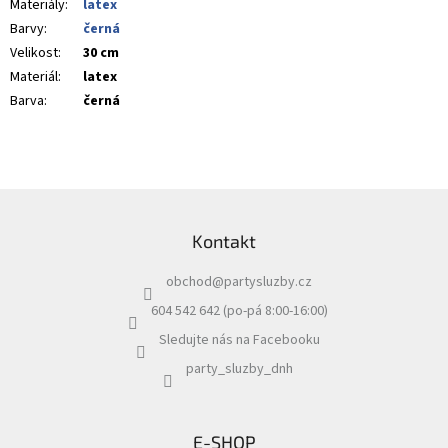
Materiály
:
latex
Barvy
:
černá
Velikost
:
30 cm
Materiál
:
latex
Barva
:
černá
Z
á
Kontakt
p
a
obchod
@
partysluzby.cz
t
í
604 542 642 (po-pá 8:00-16:00)
Sledujte nás na Facebooku
party_sluzby_dnh
E-SHOP