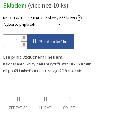
Měrná
Skladem
(více než 10 ks)
cena:
NAFOUKNUTÍ - Ústí nL / Teplice / náš kurýr
?
Přidat do košíku
Lze plnit vzduchem i heliem.
Balonek nafouknutý
heliem
vydrží létat
10 - 12 hodin
.
Při použití
nástřiku
HI-FLOAT vydrží létat 4 a více dní.
ZEPTAT SE
HLÍDAT
SDÍLET