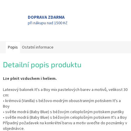
DOPRAVA ZDARMA
při nákupu nad 1500 Kč
Popis
Ostatní informace
Detailní popis produktu
Lze plnit vzduchem i heliem.
Latexový balonek It's a Boy mix pastelových barev a motivů, velikost 30
cm:
• krémová (Vanilla) s béžovo-modrým oboustranným potiskem It's a
Boy
• světle modrá (Baby Blue) s béžovým celoplošným potiskem puntíky
• světle modrá (Baby Blue) s béžovým celoplošným potiskem It's a Boy
Případný požadavek na konkrétní barvu a motiv uveďte do poznámky v
objednávce.