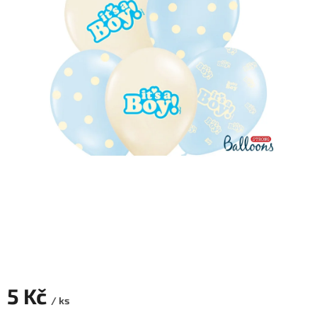
ROZLUČKA
-
SVATBA
BARVY
ČÍSLA
NAŠE
SLUŽBY
PŮJČOVNA
Přihlášení
5 Kč
/ ks