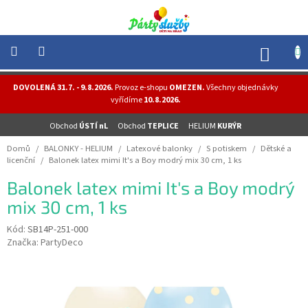
Přejít
na
obsah
NÁK
KOŠÍ
NOVINKY
DOVOLENÁ 31.7. - 9.8.2026.
Provoz e-shopu
OMEZEN.
Všechny objednávky
-
vyřídíme
10.8.2026.
AKCE
Obchod
ÚSTÍ nL
Obchod
TEPLICE
HELIUM
KURÝR
BALONKY
-
Domů
/
BALONKY - HELIUM
/
Latexové balonky
/
S potiskem
/
Dětské a
HELIUM
licenční
/
Balonek latex mimi It's a Boy modrý mix 30 cm, 1 ks
PÁRTY
Balonek latex mimi It's a Boy modrý
-
OSLAVY
mix 30 cm, 1 ks
MASKY
Kód:
SB14P-251-000
-
Značka:
PartyDeco
KOSTÝMY
TEMATICKÉ
PÁRTY