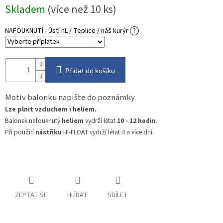
Měrná
Skladem
(více než 10 ks)
cena:
NAFOUKNUTÍ - Ústí nL / Teplice / náš kurýr
?
Přidat do košíku
Motiv balonku napište do poznámky.
Lze plnit vzduchem i heliem.
Balonek nafouknutý
heliem
vydrží létat
10 - 12 hodin
.
Při použití
nástřiku
HI-FLOAT vydrží létat 4 a více dní.
ZEPTAT SE
HLÍDAT
SDÍLET