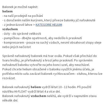
Balonek je možné naplnit:
heliem
- na naší prodejně na počkání
- s doručením naším kurýrem, který přiveze balonky již nafouknuté
- z jednorázové lahve >
KATEGORIE HELIUM
vzduchem
- ústy - do správné velikosti
- pumpičkou - dbejte opatrnosti, aby nedošlo k prasknutí
- kompresorem - pouze na suchý vzduch, nesmí obsahovat stopy oleje
nebo jiných nečistot
Správně nafouknutý balonek má tvar oválu. Pokud však přechází do
tvaru hrušky, je přefouknutý a hrozí jeho prasknutí. Po správném
nafouknutí balonku vytvořte na jeho konci uzel, aby neucházel.
Pokud chcete helium obsažené v balonku využít k jinému účelu, je
potřeba místo uzlu zavázat balonek rychlovazačem - stuhou, kterou lze
rozvázat.
Balonek nafouknutý
heliem
vydrží létat 10 - 12 hodin. Při použití
nástřiku HI-FLOAT vydrží létat 4 a více dní.
Balonek nafouknutý
vzduchem
nelétá, ale vydrží v napnutém stavu
několik dní.