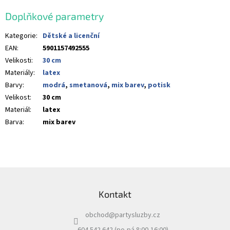
Doplňkové parametry
Kategorie
:
Dětské a licenční
EAN
:
5901157492555
Velikosti
:
30 cm
Materiály
:
latex
Barvy
:
modrá
,
smetanová
,
mix barev
,
potisk
Velikost
:
30 cm
Materiál
:
latex
Barva
:
mix barev
Z
á
Kontakt
p
a
obchod
@
partysluzby.cz
t
í