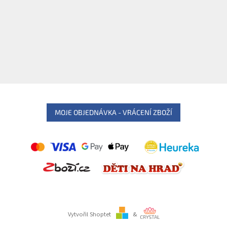
MOJE OBJEDNÁVKA - VRÁCENÍ ZBOŽÍ
Vytvořil Shoptet
&