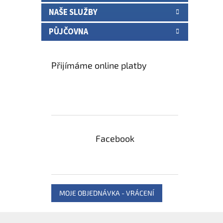
NAŠE SLUŽBY
PŮJČOVNA
Přijímáme online platby
Facebook
MOJE OBJEDNÁVKA - VRÁCENÍ
Z