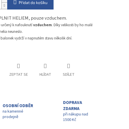
Přidat do košíku
PLNIT HELIEM, pouze vzduchem.
e určený k nafouknutí
vzduchem
. Díky velikosti by ho malé
elia neuneslo.
 balonek vydrží v napnutém stavu několik dní.
ZEPTAT SE
HLÍDAT
SDÍLET
DOPRAVA
OSOBNÍ ODBĚR
ZDARMA
na kamenné
při nákupu nad
prodejně
1500 Kč