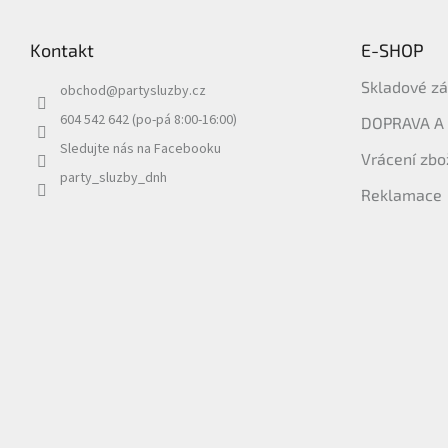
á
p
Kontakt
E-SHOP
a
t
Skladové z
obchod
@
partysluzby.cz
í
604 542 642 (po-pá 8:00-16:00)
DOPRAVA A
Sledujte nás na Facebooku
Vrácení zbo
party_sluzby_dnh
Reklamace