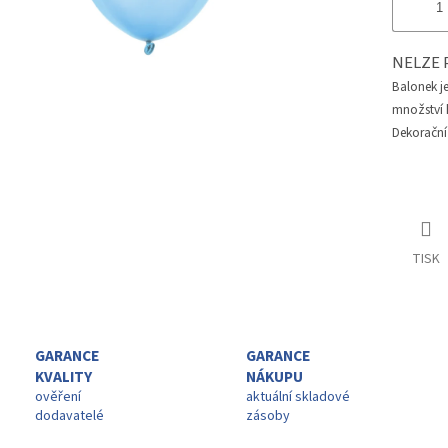
NELZE 
Balonek j
množství h
Dekorační
TISK
GARANCE
GARANCE
KVALITY
NÁKUPU
ověření
aktuální skladové
dodavatelé
zásoby