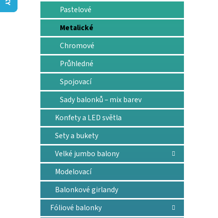
n
Pastelové
e
l
Metalické
Chromové
Průhledné
Spojovací
Sady balonků – mix barev
Konfety a LED světla
Sety a bukety
Velké jumbo balony
Modelovací
Balonkové girlandy
Fóliové balonky