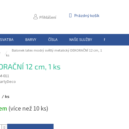
NÁKUPNÍ
Prázdný košík
Přihlášení
KOŠÍK
 SVATBA
BARVY
ČÍSLA
NAŠE SLUŽBY
PŮJČOVNA
Balonek latex modrý světlý metalický DEKORAČNÍ 12 cm, 1
é
ks
ORAČNÍ 12 cm, 1 ks
M-011
artyDeco
č
/ ks
dem
(více než 10 ks)