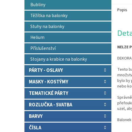
Bubliny
Popis
Těžítka na balonky
Stuhy na balonky
Deta
Helium
NELZE P
Příslušenství
DEKORAČN
Stojany a krabice na balonky
Tento ba
PÁRTY - OSLAVY
množstv
bylo by
MASKY - KOSTÝMY
nebo ko
TEMATICKÉ PÁRTY
Správně 
přefoukn
ROZLUČKA - SVATBA
uzel, ab
BARVY
Balonek
ČÍSLA