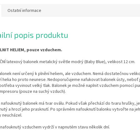
Ostatní informace
ilní popis produktu
LNIT HELIEM, pouze vzduchem.
Í latexový balonek metalický světle modrý (Baby Blue), velikost 12 cm.
lonek není určený k plnění heliem, ale vzduchem. Nemá dostatečnou veliko
í helia ho proto neunese. Nedoporučujeme nafukovat balonek ústy, neboť j
 potřeba vyvinout velký tlak. Balonek je možné naplnit vzduchem pomocí p
mpresoru (pouze na suchý vzduch).
nafouknutý balonek má tvar oválu. Pokud však přechází do tvaru hrušky, je
utý a hrozí jeho prasknutí. Po správném nafouknutí balonku vytvořte na je
y neucházel.
 nafouknutý vzduchem vydrží v napnutém stavu několik dní.