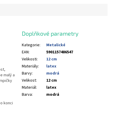
Doplňkové parametry
Kategorie
:
Metalické
EAN
:
5901157486547
Velikosti
:
12 cm
Materiály
:
latex
st,
Barvy
:
modrá
e malý a
Velikost
:
12 cm
umpičky
Materiál
:
latex
Barva
:
modrá
ho konci