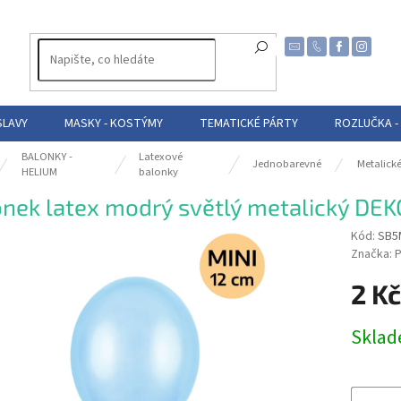
SLAVY
MASKY - KOSTÝMY
TEMATICKÉ PÁRTY
ROZLUČKA -
BALONKY -
Latexové
Jednobarevné
Metalick
HELIUM
balonky
nek latex modrý světlý metalický DEK
Kód:
SB5
Značka:
P
2 K
Měrná
Skla
cena: