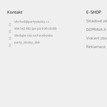
á
p
Kontakt
E-SHOP
a
t
Skladové z
obchod
@
partysluzby.cz
í
604 542 642 (po-pá 8:00-16:00)
DOPRAVA A
Sledujte nás na Facebooku
Vrácení zbo
party_sluzby_dnh
Reklamace