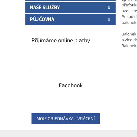
přefoukn
NAŠE SLUŽBY
uzel, ab
Pokud ch
PŮJČOVNA
balonek 
Balonek
Přijímáme online platby
a více dn
Balonek
Facebook
MOJE OBJEDNÁVKA - VRÁCENÍ
Z