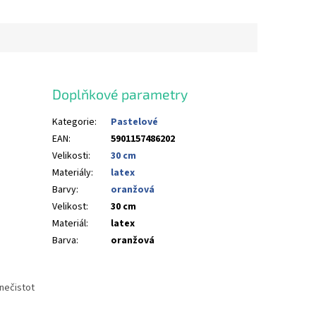
Doplňkové parametry
Kategorie
:
Pastelové
EAN
:
5901157486202
Velikosti
:
30 cm
Materiály
:
latex
Barvy
:
oranžová
Velikost
:
30 cm
Materiál
:
latex
Barva
:
oranžová
nečistot