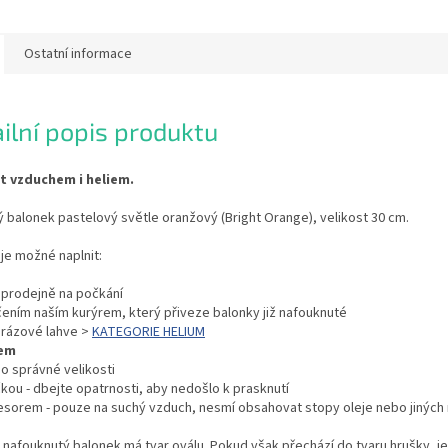
Ostatní informace
ilní popis produktu
it vzduchem i heliem.
 balonek pastelový světle oranžový (Bright Orange), velikost 30 cm.
je možné naplnit:
í prodejně na počkání
čením naším kurýrem, který přiveze balonky již nafouknuté
orázové lahve >
KATEGORIE HELIUM
em
 do správné velikosti
kou - dbejte opatrnosti, aby nedošlo k prasknutí
esorem - pouze na suchý vzduch, nesmí obsahovat stopy oleje nebo jiných 
nafouknutý balonek má tvar oválu. Pokud však přechází do tvaru hrušky, je