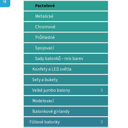
n
Pastelové
e
l
Metalické
Chromové
Průhledné
Spojovací
Sady balonků – mix barev
Konfety a LED světla
Sety a bukety
Velké jumbo balony
Modelovací
Balonkové girlandy
Fóliové balonky