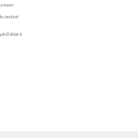
ho konci
lu zavázat
ydrží létat 4