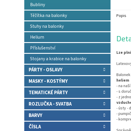
Bubliny
Těžítka na balonky
Popis
Stuhy na balonky
Helium
Deta
Příslušenství
Lze pln
Stojany a krabice na balonky
Latexový
PÁRTY - OSLAVY
Balonek 
heliem
MASKY - KOSTÝMY
- na naš
- s doru
TEMATICKÉ PÁRTY
- z jedn
vzduch
ROZLUČKA - SVATBA
- ústy -
- pumpič
BARVY
- kompr
ČÍSLA
Správně 