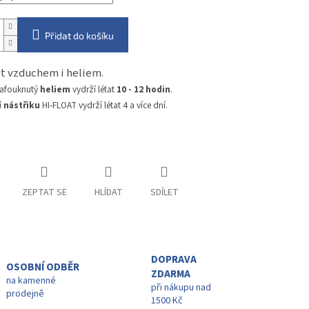
Přidat do košíku
nit vzduchem i heliem.
nafouknutý
heliem
vydrží létat
10 - 12 hodin
.
í
nástřiku
HI-FLOAT vydrží létat 4 a více dní.
ZEPTAT SE
HLÍDAT
SDÍLET
DOPRAVA
OSOBNÍ ODBĚR
ZDARMA
na kamenné
při nákupu nad
prodejně
1500 Kč