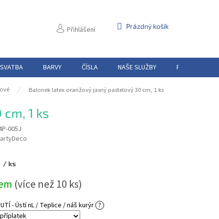
NÁKUPNÍ
Prázdný košík
Přihlášení
KOŠÍK
 SVATBA
BARVY
ČÍSLA
NAŠE SLUŽBY
PŮJČOVNA
lové
Balonek latex oranžový jasný pastelový 30 cm, 1 ks
 cm, 1 ks
4P-005J
artyDeco
/ ks
dem
(více než 10 ks)
Í - Ústí nL / Teplice / náš kurýr
?