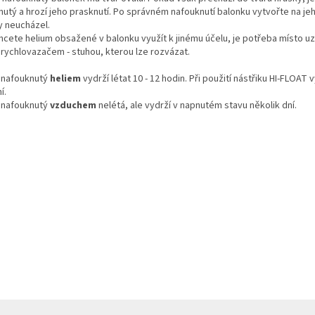
utý a hrozí jeho prasknutí. Po správném nafouknutí balonku vytvořte na je
y neucházel.
cete helium obsažené v balonku využít k jinému účelu, je potřeba místo uz
rychlovazačem - stuhou, kterou lze rozvázat.
 nafouknutý
heliem
vydrží létat 10 - 12 hodin. Při použití nástřiku HI-FLOAT v
í.
 nafouknutý
vzduchem
nelétá, ale vydrží v napnutém stavu několik dní.