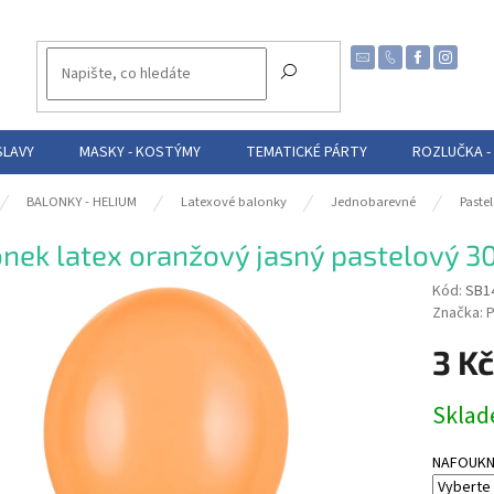
SLAVY
MASKY - KOSTÝMY
TEMATICKÉ PÁRTY
ROZLUČKA -
BALONKY - HELIUM
Latexové balonky
Jednobarevné
Paste
nek latex oranžový jasný pastelový 30
Kód:
SB1
Značka:
P
3 Kč
Měrná
Skla
cena:
NAFOUKNUT