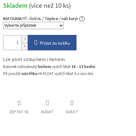
Měrná
Skladem
(více než 10 ks)
cena:
NAFOUKNUTÍ - Ústí nL / Teplice / náš kurýr
?
Přidat do košíku
Lze plnit vzduchem i heliem.
Balonek nafouknutý
heliem
vydrží létat
10 - 12 hodin
.
Při použití
nástřiku
HI-FLOAT vydrží létat 4 a více dní.
ZEPTAT SE
HLÍDAT
SDÍLET