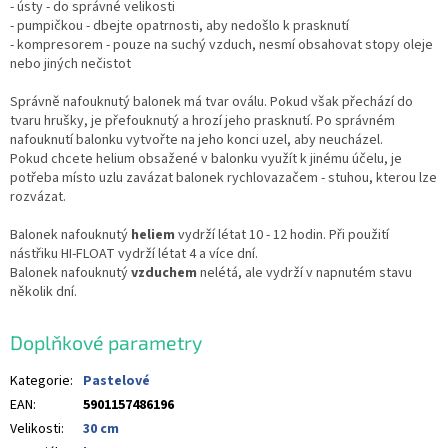
- ústy - do správné velikosti
- pumpičkou - dbejte opatrnosti, aby nedošlo k prasknutí
- kompresorem - pouze na suchý vzduch, nesmí obsahovat stopy oleje
nebo jiných nečistot
Správně nafouknutý balonek má tvar oválu. Pokud však přechází do
tvaru hrušky, je přefouknutý a hrozí jeho prasknutí. Po správném
nafouknutí balonku vytvořte na jeho konci uzel, aby neucházel.
Pokud chcete helium obsažené v balonku využít k jinému účelu, je
potřeba místo uzlu zavázat balonek rychlovazačem - stuhou, kterou lze
rozvázat.
Balonek nafouknutý
heliem
vydrží létat 10 - 12 hodin. Při použití
nástřiku HI-FLOAT vydrží létat 4 a více dní.
Balonek nafouknutý
vzduchem
nelétá, ale vydrží v napnutém stavu
několik dní.
Doplňkové parametry
Kategorie
:
Pastelové
EAN
:
5901157486196
Velikosti
:
30 cm