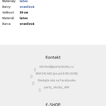
Materiály
:
latex
Barvy
:
oranžová
Velikost
:
30 cm
Materiál
:
latex
Barva
:
oranžová
Z
á
Kontakt
p
a
obchod
@
partysluzby.cz
t
í
604 542 642 (po-pá 8:00-16:00)
Sledujte nás na Facebooku
party_sluzby_dnh
E-SHOP