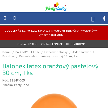
Přejít
na
obsah
NÁK
KOŠÍ
NOVINKY
DOVOLENÁ 31.7. - 9.8.2026.
Provoz e-shopu
OMEZEN.
Všechny objednávky
-
vyřídíme
10.8.2026.
AKCE
Obchod
ÚSTÍ nL
Obchod
TEPLICE
HELIUM
KURÝR
BALONKY
-
Domů
/
BALONKY - HELIUM
/
Latexové balonky
/
Jednobarevné
/
HELIUM
Pastelové
/
Balonek latex oranžový pastelový 30 cm, 1 ks
PÁRTY
Balonek latex oranžový pastelový
-
OSLAVY
30 cm, 1 ks
MASKY
Kód:
SB14P-005
-
Značka:
PartyDeco
KOSTÝMY
TEMATICKÉ
PÁRTY