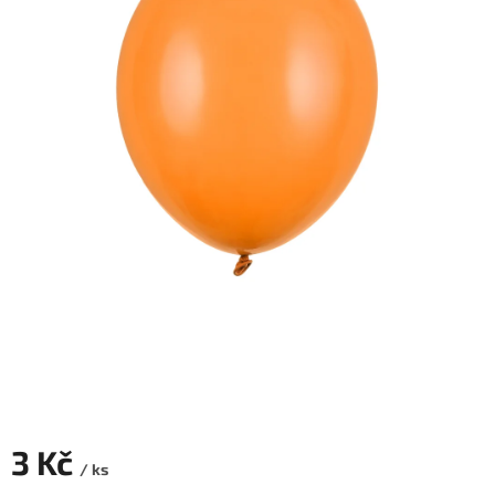
ROZLUČKA
-
SVATBA
BARVY
ČÍSLA
NAŠE
SLUŽBY
PŮJČOVNA
Přihlášení
3 Kč
/ ks