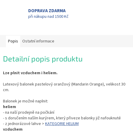
DOPRAVA ZDARMA
při nákupu nad 1500 Kč
Popis
Ostatní informace
Detailní popis produktu
Lze plnit vzduchem i heliem.
Latexový balonek pastelový oranžový (Mandarin Orange), velikost 30
cm.
Balonek je možné naplnit:
heliem
- na naší prodejně na počkání
- s doručením naším kurýrem, který přiveze balonky již nafouknuté
- z jednorázové lahve >
KATEGORIE HELIUM
vzduchem