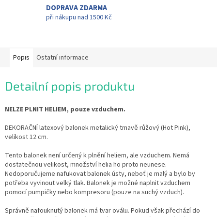
DOPRAVA ZDARMA
při nákupu nad 1500 Kč
Popis
Ostatní informace
Detailní popis produktu
NELZE PLNIT HELIEM, pouze vzduchem.
DEKORAČNÍ latexový balonek metalický tmavě růžový (Hot Pink),
velikost 12 cm.
Tento balonek není určený k plnění heliem, ale vzduchem. Nemá
dostatečnou velikost, množství helia ho proto neunese.
Nedoporučujeme nafukovat balonek ústy, neboť je malý a bylo by
potřeba vyvinout velký tlak. Balonek je možné naplnit vzduchem
pomocí pumpičky nebo kompresoru (pouze na suchý vzduch).
Správně nafouknutý balonek má tvar oválu. Pokud však přechází do