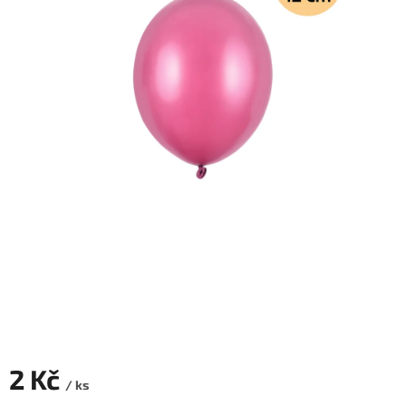
ROZLUČKA
-
SVATBA
BARVY
ČÍSLA
NAŠE
SLUŽBY
PŮJČOVNA
Přihlášení
2 Kč
/ ks