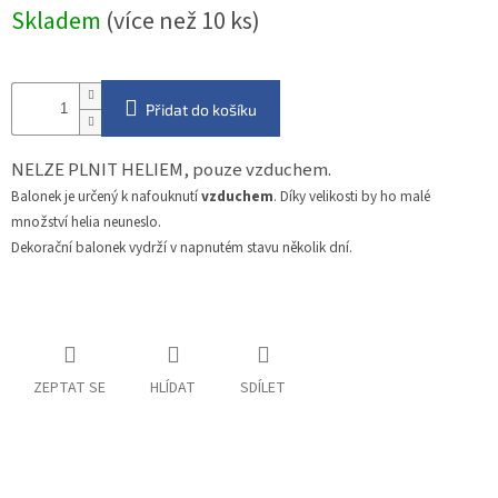
Měrná
Skladem
(více než 10 ks)
cena:
Přidat do košíku
NELZE PLNIT HELIEM, pouze vzduchem.
Balonek je určený k nafouknutí
vzduchem
. Díky velikosti by ho malé
množství helia neuneslo.
Dekorační balonek vydrží v napnutém stavu několik dní.
ZEPTAT SE
HLÍDAT
SDÍLET