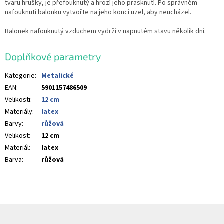
tvaru hrušky, je přefouknutý a hrozí jeho prasknutí. Po správném
nafouknutí balonku vytvořte na jeho konci uzel, aby neucházel.
Balonek nafouknutý vzduchem vydrží v napnutém stavu několik dní.
Doplňkové parametry
Kategorie
:
Metalické
EAN
:
5901157486509
Velikosti
:
12 cm
Materiály
:
latex
Barvy
:
růžová
Velikost
:
12 cm
Materiál
:
latex
Barva
:
růžová
Z
á