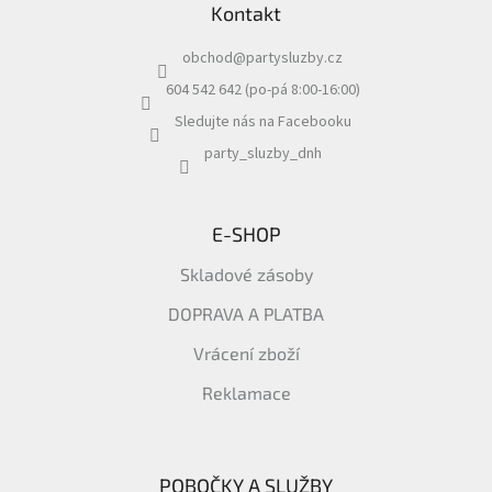
Kontakt
p
a
obchod
@
partysluzby.cz
t
í
604 542 642 (po-pá 8:00-16:00)
Sledujte nás na Facebooku
party_sluzby_dnh
E-SHOP
Skladové zásoby
DOPRAVA A PLATBA
Vrácení zboží
Reklamace
POBOČKY A SLUŽBY