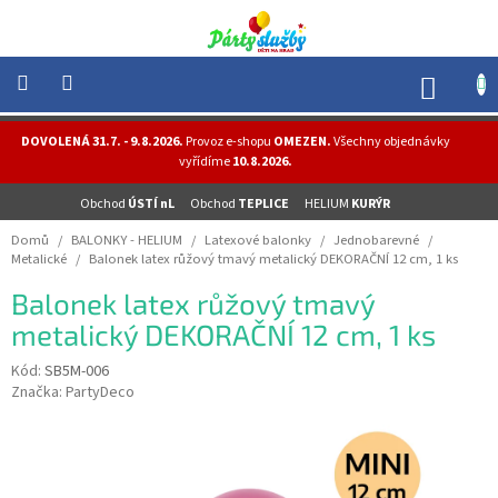
Přejít
na
obsah
NÁK
KOŠÍ
NOVINKY
DOVOLENÁ 31.7. - 9.8.2026.
Provoz e-shopu
OMEZEN.
Všechny objednávky
-
vyřídíme
10.8.2026.
AKCE
Obchod
ÚSTÍ nL
Obchod
TEPLICE
HELIUM
KURÝR
BALONKY
-
Domů
/
BALONKY - HELIUM
/
Latexové balonky
/
Jednobarevné
/
HELIUM
Metalické
/
Balonek latex růžový tmavý metalický DEKORAČNÍ 12 cm, 1 ks
PÁRTY
Balonek latex růžový tmavý
-
OSLAVY
metalický DEKORAČNÍ 12 cm, 1 ks
MASKY
Kód:
SB5M-006
-
Značka:
PartyDeco
KOSTÝMY
TEMATICKÉ
PÁRTY