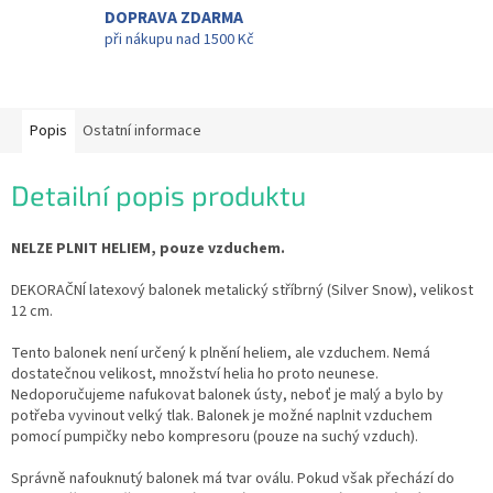
DOPRAVA ZDARMA
při nákupu nad 1500 Kč
Popis
Ostatní informace
Detailní popis produktu
NELZE PLNIT HELIEM, pouze vzduchem.
DEKORAČNÍ latexový balonek metalický stříbrný (Silver Snow), velikost
12 cm.
Tento balonek není určený k plnění heliem, ale vzduchem. Nemá
dostatečnou velikost, množství helia ho proto neunese.
Nedoporučujeme nafukovat balonek ústy, neboť je malý a bylo by
potřeba vyvinout velký tlak. Balonek je možné naplnit vzduchem
pomocí pumpičky nebo kompresoru (pouze na suchý vzduch).
Správně nafouknutý balonek má tvar oválu. Pokud však přechází do