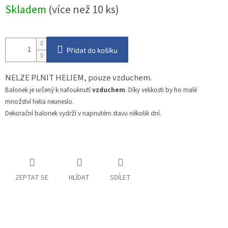
Měrná
Skladem
(více než 10 ks)
cena:
Přidat do košíku
NELZE PLNIT HELIEM, pouze vzduchem.
Balonek je určený k nafouknutí
vzduchem
. Díky velikosti by ho malé
množství helia neuneslo.
Dekorační balonek vydrží v napnutém stavu několik dní.
ZEPTAT SE
HLÍDAT
SDÍLET