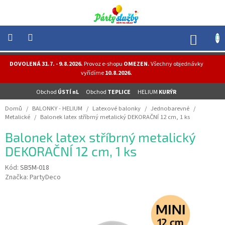
Přejít
na
obsah
NÁK
KOŠÍ
NOVINKY
DOVOLENÁ 31.7. - 9.8.2026.
Provoz e-shopu
OMEZEN.
Všechny objednávky
-
vyřídíme
10.8.2026.
AKCE
Obchod
ÚSTÍ nL
Obchod
TEPLICE
HELIUM
KURÝR
BALONKY
-
Domů
/
BALONKY - HELIUM
/
Latexové balonky
/
Jednobarevné
/
HELIUM
Metalické
/
Balonek latex stříbrný metalický DEKORAČNÍ 12 cm, 1 ks
PÁRTY
Balonek latex stříbrný metalický
-
OSLAVY
DEKORAČNÍ 12 cm, 1 ks
MASKY
Kód:
SB5M-018
-
Značka:
PartyDeco
KOSTÝMY
TEMATICKÉ
PÁRTY