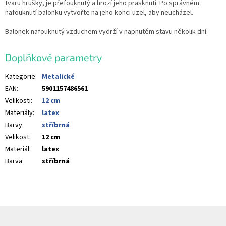
tvaru hrušky, je přefouknutý a hrozí jeho prasknutí. Po správném
nafouknutí balonku vytvořte na jeho konci uzel, aby neucházel.
Balonek nafouknutý vzduchem vydrží v napnutém stavu několik dní.
Doplňkové parametry
Kategorie
:
Metalické
EAN
:
5901157486561
Velikosti
:
12 cm
Materiály
:
latex
Barvy
:
stříbrná
Velikost
:
12 cm
Materiál
:
latex
Barva
:
stříbrná
Z
á