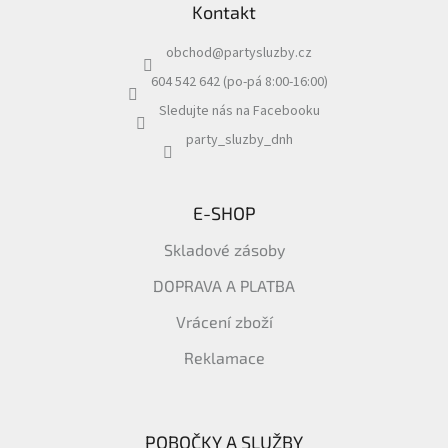
Kontakt
p
a
obchod
@
partysluzby.cz
t
í
604 542 642 (po-pá 8:00-16:00)
Sledujte nás na Facebooku
party_sluzby_dnh
E-SHOP
Skladové zásoby
DOPRAVA A PLATBA
Vrácení zboží
Reklamace
POBOČKY A SLUŽBY