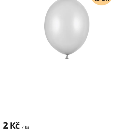
ROZLUČKA
-
SVATBA
BARVY
ČÍSLA
NAŠE
SLUŽBY
PŮJČOVNA
Přihlášení
2 Kč
/ ks