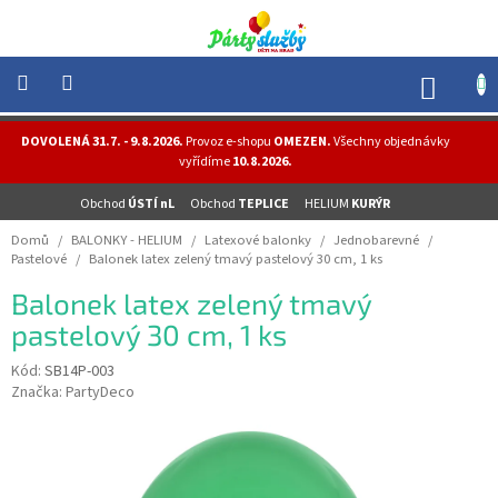
Přejít
na
obsah
NÁK
KOŠÍ
NOVINKY
DOVOLENÁ 31.7. - 9.8.2026.
Provoz e-shopu
OMEZEN.
Všechny objednávky
-
vyřídíme
10.8.2026.
AKCE
Obchod
ÚSTÍ nL
Obchod
TEPLICE
HELIUM
KURÝR
BALONKY
-
Domů
/
BALONKY - HELIUM
/
Latexové balonky
/
Jednobarevné
/
HELIUM
Pastelové
/
Balonek latex zelený tmavý pastelový 30 cm, 1 ks
PÁRTY
Balonek latex zelený tmavý
-
OSLAVY
pastelový 30 cm, 1 ks
MASKY
Kód:
SB14P-003
-
Značka:
PartyDeco
KOSTÝMY
TEMATICKÉ
PÁRTY