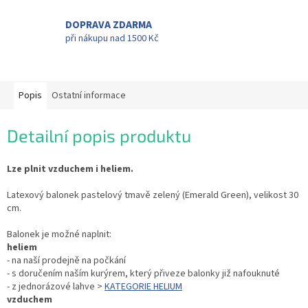
DOPRAVA ZDARMA
při nákupu nad 1500 Kč
Popis
Ostatní informace
Detailní popis produktu
Lze plnit vzduchem i heliem.
Latexový balonek pastelový tmavě zelený (Emerald Green), velikost 30
cm.
Balonek je možné naplnit:
heliem
- na naší prodejně na počkání
- s doručením naším kurýrem, který přiveze balonky již nafouknuté
- z jednorázové lahve >
KATEGORIE HELIUM
vzduchem