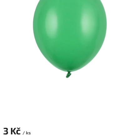
ROZLUČKA
-
SVATBA
BARVY
ČÍSLA
NAŠE
SLUŽBY
PŮJČOVNA
Přihlášení
3 Kč
/ ks