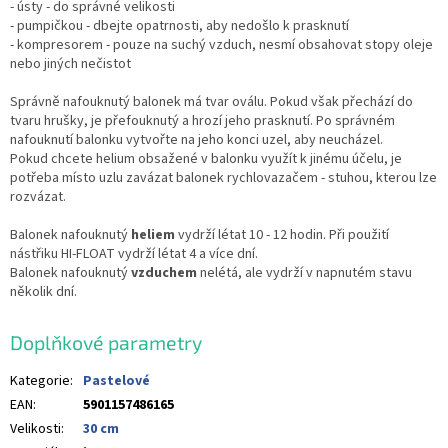
- ústy - do správné velikosti
- pumpičkou - dbejte opatrnosti, aby nedošlo k prasknutí
- kompresorem - pouze na suchý vzduch, nesmí obsahovat stopy oleje
nebo jiných nečistot
Správně nafouknutý balonek má tvar oválu. Pokud však přechází do
tvaru hrušky, je přefouknutý a hrozí jeho prasknutí. Po správném
nafouknutí balonku vytvořte na jeho konci uzel, aby neucházel.
Pokud chcete helium obsažené v balonku využít k jinému účelu, je
potřeba místo uzlu zavázat balonek rychlovazačem - stuhou, kterou lze
rozvázat.
Balonek nafouknutý
heliem
vydrží létat 10 - 12 hodin. Při použití
nástřiku HI-FLOAT vydrží létat 4 a více dní.
Balonek nafouknutý
vzduchem
nelétá, ale vydrží v napnutém stavu
několik dní.
Doplňkové parametry
Kategorie
:
Pastelové
EAN
:
5901157486165
Velikosti
:
30 cm