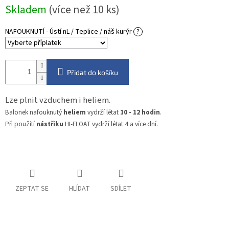
Měrná
Skladem
(více než 10 ks)
cena:
NAFOUKNUTÍ - Ústí nL / Teplice / náš kurýr
?
Přidat do košíku
Lze plnit vzduchem i heliem.
Balonek nafouknutý
heliem
vydrží létat
10 - 12 hodin
.
Při použití
nástřiku
HI-FLOAT vydrží létat 4 a více dní.
ZEPTAT SE
HLÍDAT
SDÍLET