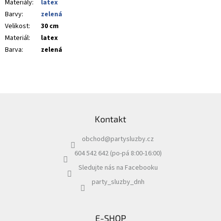
Materiály
:
latex
Barvy
:
zelená
Velikost
:
30 cm
Materiál
:
latex
Barva
:
zelená
Z
á
Kontakt
p
a
obchod
@
partysluzby.cz
t
í
604 542 642 (po-pá 8:00-16:00)
Sledujte nás na Facebooku
party_sluzby_dnh
E-SHOP