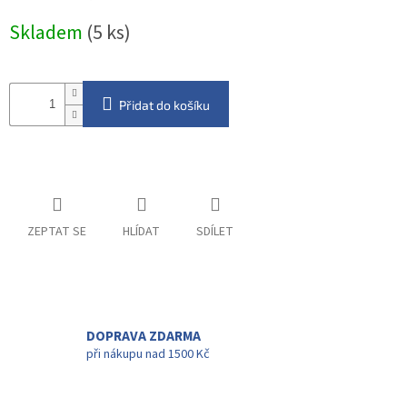
Měrná
Skladem
(5 ks)
cena:
Přidat do košíku
ZEPTAT SE
HLÍDAT
SDÍLET
DOPRAVA ZDARMA
při nákupu nad 1500 Kč