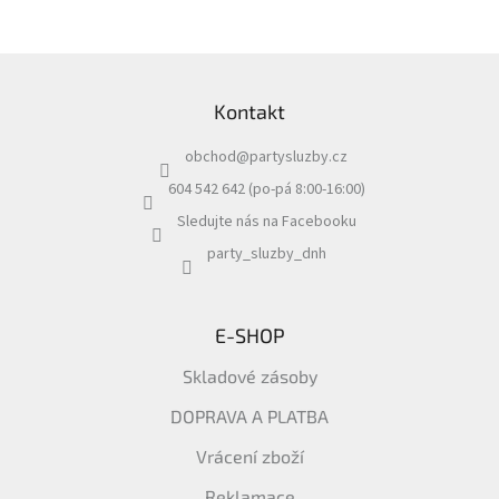
Z
á
Kontakt
p
a
obchod
@
partysluzby.cz
t
í
604 542 642 (po-pá 8:00-16:00)
Sledujte nás na Facebooku
party_sluzby_dnh
E-SHOP
Skladové zásoby
DOPRAVA A PLATBA
Vrácení zboží
Reklamace