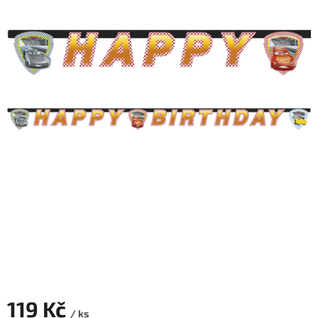
ROZLUČKA
-
SVATBA
BARVY
ČÍSLA
NAŠE
SLUŽBY
PŮJČOVNA
Přihlášení
119 Kč
/ ks