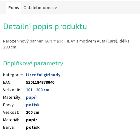
Popis
Ostatní informace
Detailní popis produktu
Narozeninový banner HAPPY BIRTHDAY s motivem Auta (Cars), délka
200 cm.
Doplňkové parametry
Kategorie
:
Licenční girlandy
EAN
:
5201184878040
Velikosti
:
101 - 200 cm
Materiály
:
papír
Barvy
:
potisk
Velikost
:
200 cm
Materiál
:
papír
Barva
:
potisk