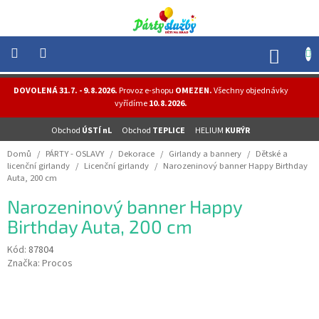
Přejít
na
obsah
NÁK
KOŠÍ
NOVINKY
DOVOLENÁ 31.7. - 9.8.2026.
Provoz e-shopu
OMEZEN.
Všechny objednávky
-
vyřídíme
10.8.2026.
AKCE
Obchod
ÚSTÍ nL
Obchod
TEPLICE
HELIUM
KURÝR
BALONKY
-
Domů
/
PÁRTY - OSLAVY
/
Dekorace
/
Girlandy a bannery
/
Dětské a
HELIUM
licenční girlandy
/
Licenční girlandy
/
Narozeninový banner Happy Birthday
Auta, 200 cm
PÁRTY
-
Narozeninový banner Happy
OSLAVY
Birthday Auta, 200 cm
MASKY
-
Kód:
87804
KOSTÝMY
Značka:
Procos
TEMATICKÉ
PÁRTY