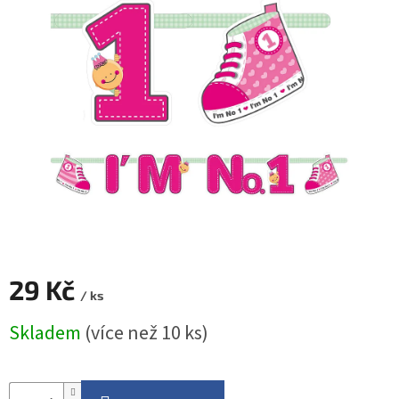
ROZLUČKA
-
SVATBA
BARVY
ČÍSLA
NAŠE
SLUŽBY
PŮJČOVNA
Přihlášení
29 Kč
/ ks
Měrná
Skladem
(více než 10 ks)
cena: