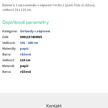
Banner k 1.narozeninám s nápisem I’m No.1 (jsem číslo 1) růžový,
velikost 16 x 110 cm.
Doplňkové parametry
Kategorie
:
Girlandy s nápisem
EAN
:
5901157438935
Velikosti
:
101 - 200 cm
Materiály
:
papír
Barvy
:
růžová
Velikost
:
110 cm
Materiál
:
papír
Barva
:
růžová
Z
á
Kontakt
p