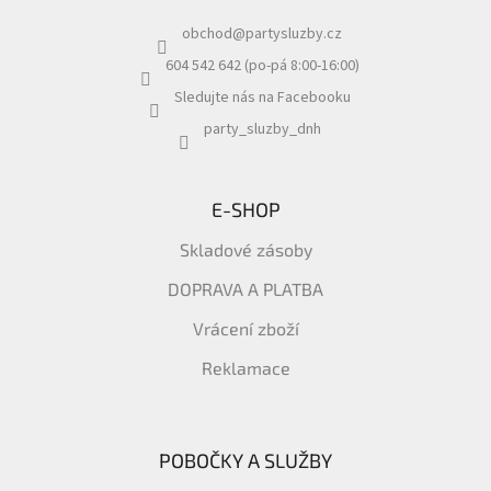
a
obchod
@
partysluzby.cz
t
í
604 542 642 (po-pá 8:00-16:00)
Sledujte nás na Facebooku
party_sluzby_dnh
E-SHOP
Skladové zásoby
DOPRAVA A PLATBA
Vrácení zboží
Reklamace
POBOČKY A SLUŽBY