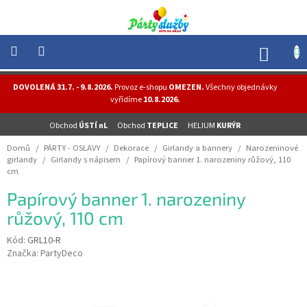
Přejít
na
obsah
NÁK
KOŠÍ
NOVINKY
DOVOLENÁ 31.7. - 9.8.2026.
Provoz e-shopu
OMEZEN.
Všechny objednávky
-
vyřídíme
10.8.2026.
AKCE
Obchod
ÚSTÍ nL
Obchod
TEPLICE
HELIUM
KURÝR
BALONKY
-
Domů
/
PÁRTY - OSLAVY
/
Dekorace
/
Girlandy a bannery
/
Narozeninové
HELIUM
girlandy
/
Girlandy s nápisem
/
Papírový banner 1. narozeniny růžový, 110
cm
PÁRTY
-
Papírový banner 1. narozeniny
OSLAVY
růžový, 110 cm
MASKY
-
Kód:
GRL10-R
KOSTÝMY
Značka:
PartyDeco
TEMATICKÉ
PÁRTY