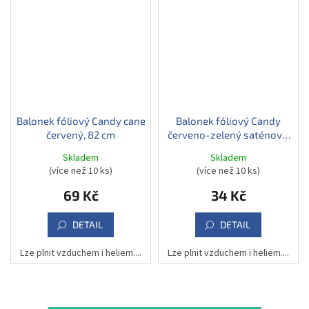
Balonek fóliový Candy cane
Balonek fóliový Candy
červený, 82 cm
červeno-zelený saténový,
45 cm
Skladem
Skladem
(více než 10 ks)
(více než 10 ks)
69 Kč
34 Kč
DETAIL
DETAIL
Lze plnit vzduchem i heliem....
Lze plnit vzduchem i heliem....