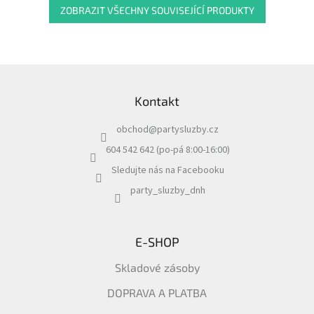
ZOBRAZIT VŠECHNY SOUVISEJÍCÍ PRODUKTY
Z
á
Kontakt
p
a
obchod
@
partysluzby.cz
t
í
604 542 642 (po-pá 8:00-16:00)
Sledujte nás na Facebooku
party_sluzby_dnh
E-SHOP
Skladové zásoby
DOPRAVA A PLATBA