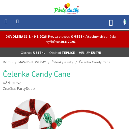
Přejít
na
obsah
NÁK
KOŠÍ
NOVINKY
DOVOLENÁ 31.7. - 9.8.2026.
Provoz e-shopu
OMEZEN.
Všechny objednávky
-
vyřídíme
10.8.2026.
AKCE
Obchod
ÚSTÍ nL
Obchod
TEPLICE
HELIUM
KURÝR
BALONKY
-
Domů
/
MASKY - KOSTÝMY
/
Čelenky a sety
/
Čelenka Candy Cane
HELIUM
Čelenka Candy Cane
PÁRTY
-
OSLAVY
Kód:
OP62
Značka:
PartyDeco
MASKY
-
KOSTÝMY
TEMATICKÉ
PÁRTY