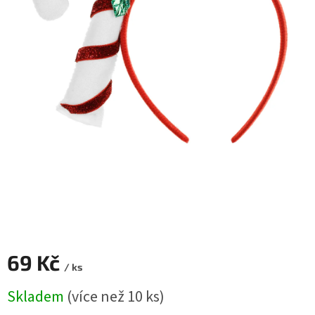
ROZLUČKA
-
SVATBA
BARVY
ČÍSLA
NAŠE
SLUŽBY
PŮJČOVNA
Přihlášení
69 Kč
/ ks
Měrná
Skladem
(více než 10 ks)
cena: