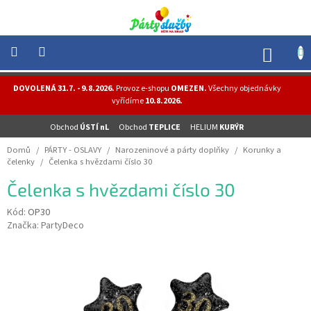
Přejít
na
obsah
NÁK
KOŠÍ
NOVINKY
DOVOLENÁ 31.7. - 9.8.2026.
Provoz e-shopu
OMEZEN.
Všechny objednávky
-
vyřídíme
10.8.2026.
AKCE
Obchod
ÚSTÍ nL
Obchod
TEPLICE
HELIUM
KURÝR
BALONKY
-
Domů
/
PÁRTY - OSLAVY
/
Narozeninové a párty doplňky
/
Korunky a
HELIUM
čelenky
/
Čelenka s hvězdami číslo 30
PÁRTY
Čelenka s hvězdami číslo 30
-
OSLAVY
Kód:
OP30
Značka:
PartyDeco
MASKY
-
KOSTÝMY
TEMATICKÉ
PÁRTY