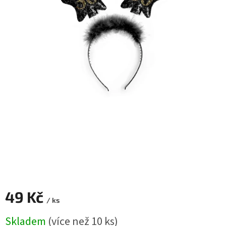
ROZLUČKA
-
SVATBA
BARVY
ČÍSLA
NAŠE
SLUŽBY
PŮJČOVNA
Přihlášení
49 Kč
/ ks
Měrná
Skladem
(více než 10 ks)
cena: