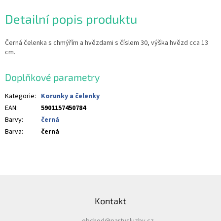
Detailní popis produktu
Černá čelenka s chmýřím a hvězdami s číslem 30, výška hvězd cca 13
cm.
Doplňkové parametry
Kategorie
:
Korunky a čelenky
EAN
:
5901157450784
Barvy
:
černá
Barva
:
černá
Z
á
Kontakt
p
a