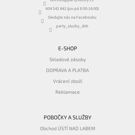
obchod
@
partysluzby.cz
t
í
604 542 642 (po-pá 8:00-16:00)
Sledujte nás na Facebooku
party_sluzby_dnh
E-SHOP
Skladové zásoby
DOPRAVA A PLATBA
Vrácení zboží
Reklamace
POBOČKY A SLUŽBY
Obchod ÚSTÍ NAD LABEM