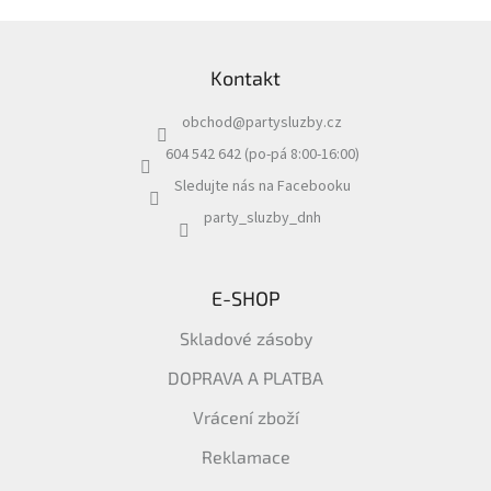
Z
á
Kontakt
p
a
obchod
@
partysluzby.cz
t
í
604 542 642 (po-pá 8:00-16:00)
Sledujte nás na Facebooku
party_sluzby_dnh
E-SHOP
Skladové zásoby
DOPRAVA A PLATBA
Vrácení zboží
Reklamace