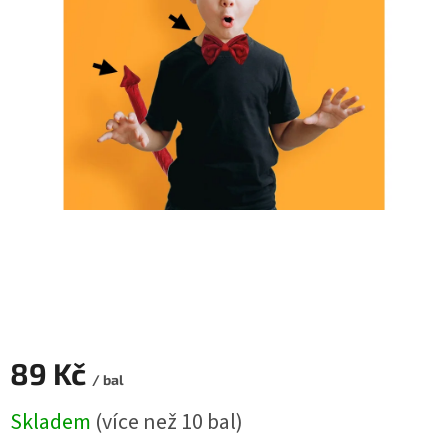
ROZLUČKA
-
SVATBA
BARVY
ČÍSLA
NAŠE
SLUŽBY
PŮJČOVNA
Přihlášení
89 Kč
/ bal
Měrná
Skladem
(více než 10 bal)
cena: