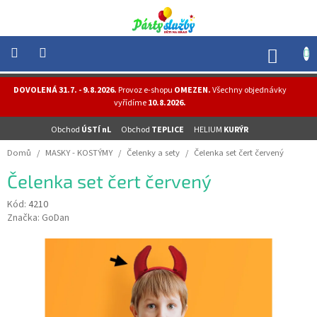
Přejít
na
obsah
NÁK
KOŠÍ
NOVINKY
DOVOLENÁ 31.7. - 9.8.2026.
Provoz e-shopu
OMEZEN.
Všechny objednávky
-
vyřídíme
10.8.2026.
AKCE
Obchod
ÚSTÍ nL
Obchod
TEPLICE
HELIUM
KURÝR
BALONKY
-
Domů
/
MASKY - KOSTÝMY
/
Čelenky a sety
/
Čelenka set čert červený
HELIUM
Čelenka set čert červený
PÁRTY
-
OSLAVY
Kód:
4210
Značka:
GoDan
MASKY
-
KOSTÝMY
TEMATICKÉ
PÁRTY