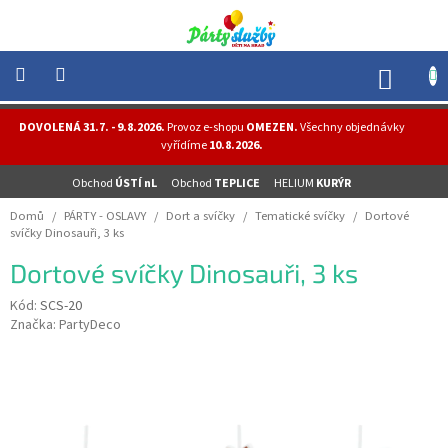
Přejít
na
obsah
NÁK
KOŠÍ
NOVINKY
DOVOLENÁ 31.7. - 9.8.2026.
Provoz e-shopu
OMEZEN.
Všechny objednávky
-
vyřídíme
10.8.2026.
AKCE
Obchod
ÚSTÍ nL
Obchod
TEPLICE
HELIUM
KURÝR
BALONKY
-
Domů
/
PÁRTY - OSLAVY
/
Dort a svíčky
/
Tematické svíčky
/
Dortové
HELIUM
svíčky Dinosauři, 3 ks
PÁRTY
Dortové svíčky Dinosauři, 3 ks
-
OSLAVY
Kód:
SCS-20
Značka:
PartyDeco
MASKY
-
KOSTÝMY
TEMATICKÉ
PÁRTY