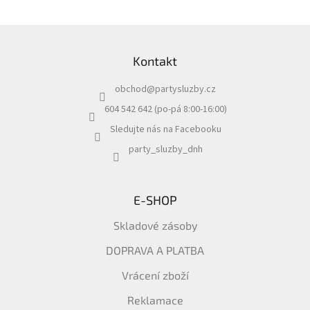
Z
á
Kontakt
p
a
obchod
@
partysluzby.cz
t
í
604 542 642 (po-pá 8:00-16:00)
Sledujte nás na Facebooku
party_sluzby_dnh
E-SHOP
Skladové zásoby
DOPRAVA A PLATBA
Vrácení zboží
Reklamace