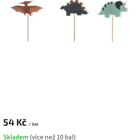
ROZLUČKA
-
SVATBA
BARVY
ČÍSLA
NAŠE
SLUŽBY
PŮJČOVNA
Přihlášení
54 Kč
/ bal
Měrná
Skladem
(více než 10 bal)
cena: