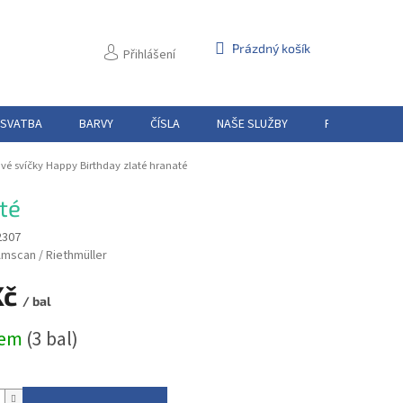
NÁKUPNÍ
Prázdný košík
Přihlášení
KOŠÍK
 SVATBA
BARVY
ČÍSLA
NAŠE SLUŽBY
PŮJČOVNA
vé svíčky Happy Birthday zlaté hranaté
té
2307
mscan / Riethmüller
Kč
/ bal
dem
(3 bal)