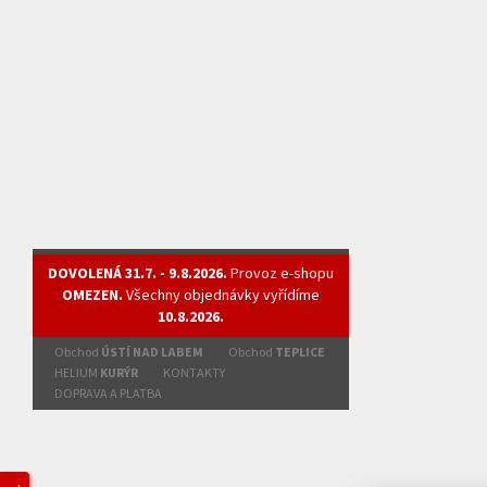
DOVOLENÁ 31.7. - 9.8.2026.
Provoz e-shopu
OMEZEN.
Všechny objednávky vyřídíme
10.8.2026.
Obchod
ÚSTÍ NAD LABEM
Obchod
TEPLICE
HELIUM
KURÝR
KONTAKTY
DOPRAVA A PLATBA