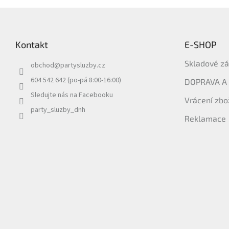
Z
á
p
Kontakt
E-SHOP
a
t
Skladové z
obchod
@
partysluzby.cz
í
604 542 642 (po-pá 8:00-16:00)
DOPRAVA A
Sledujte nás na Facebooku
Vrácení zbo
party_sluzby_dnh
Reklamace