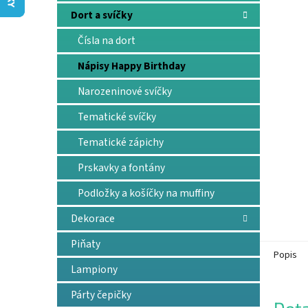
n
Dort a svíčky
e
l
Čísla na dort
Nápisy Happy Birthday
Narozeninové svíčky
Tematické svíčky
Tematické zápichy
Prskavky a fontány
Podložky a košíčky na muffiny
Dekorace
Piňaty
Popis
Lampiony
Párty čepičky