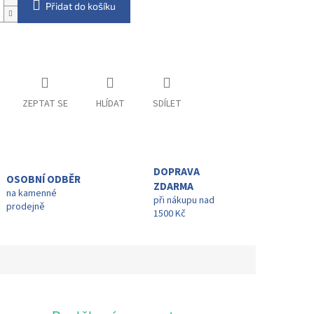
Přidat do košíku
ZEPTAT SE
HLÍDAT
SDÍLET
DOPRAVA
OSOBNÍ ODBĚR
ZDARMA
na kamenné
při nákupu nad
prodejně
1500 Kč