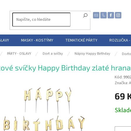
SLAVY
MASKY - KOSTÝMY
TEMATICKÉ PÁRTY
ROZLUČKA -
PÁRTY - OSLAVY
Dort a svíčky
Nápisy Happy Birthday
Dorto
ové svíčky Happy Birthday zlaté hrana
Kód:
990
Značka:
A
69 
Měrná
Skla
cena: