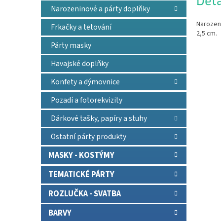
Deta
Narozeninové a párty doplňky
Narozeni
Frkačky a tetování
2,5 cm.
Párty masky
Havajské doplňky
Konfety a dýmovnice
Pozadí a fotorekvizity
Dárkové tašky, papíry a stuhy
Ostatní párty produkty
MASKY - KOSTÝMY
TEMATICKÉ PÁRTY
ROZLUČKA - SVATBA
BARVY