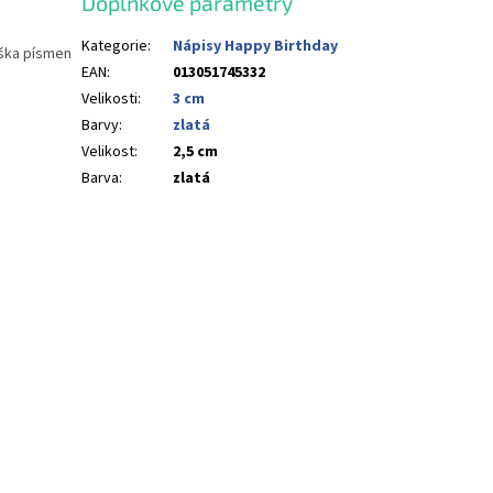
Doplňkové parametry
Kategorie
:
Nápisy Happy Birthday
ýška písmen
EAN
:
013051745332
Velikosti
:
3 cm
Barvy
:
zlatá
Velikost
:
2,5 cm
Barva
:
zlatá