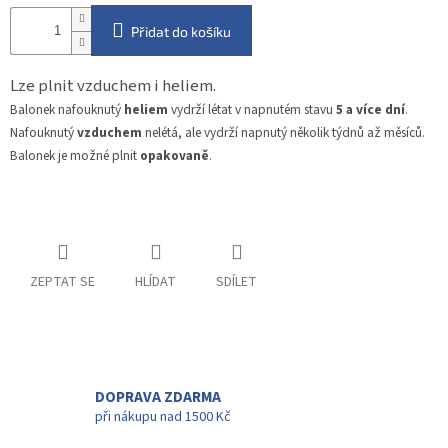
Přidat do košíku
Lze plnit vzduchem i heliem.
Balonek nafouknutý
heliem
vydrží létat v napnutém stavu
5 a více dní
.
Nafouknutý
vzduchem
nelétá, ale vydrží napnutý několik týdnů až měsíců.
Balonek je možné plnit
opakovaně
.
ZEPTAT SE
HLÍDAT
SDÍLET
DOPRAVA ZDARMA
při nákupu nad 1500 Kč