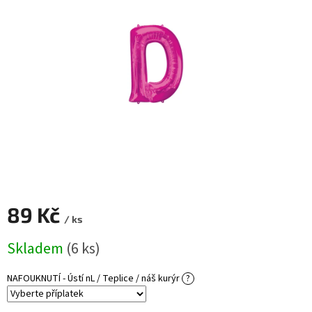
ROZLUČKA
-
SVATBA
BARVY
ČÍSLA
NAŠE
SLUŽBY
PŮJČOVNA
Přihlášení
89 Kč
/ ks
Měrná
Skladem
(6 ks)
cena:
NAFOUKNUTÍ - Ústí nL / Teplice / náš kurýr
?