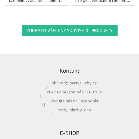
Lze plnit vzduchem i heliem....
Lze plnit vzduchem i heliem....
ZOBRAZIT VŠECHNY SOUVISEJÍCÍ PRODUKTY
Z
á
Kontakt
p
a
obchod
@
partysluzby.cz
t
í
604 542 642 (po-pá 8:00-16:00)
Sledujte nás na Facebooku
party_sluzby_dnh
E-SHOP