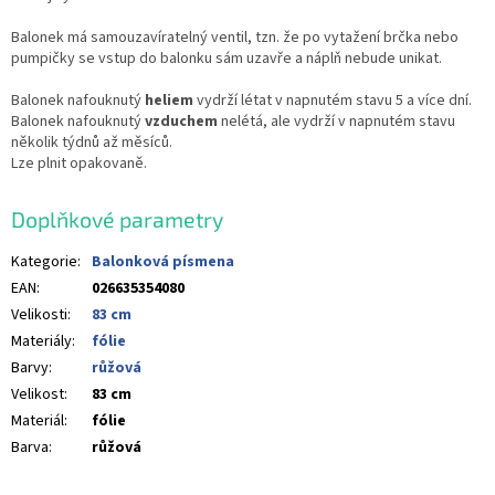
Balonek má samouzavíratelný ventil, tzn. že po vytažení brčka nebo
pumpičky se vstup do balonku sám uzavře a náplň nebude unikat.
Balonek nafouknutý
heliem
vydrží létat v napnutém stavu 5 a více dní.
Balonek nafouknutý
vzduchem
nelétá, ale vydrží v napnutém stavu
několik týdnů až měsíců.
Lze plnit opakovaně.
Doplňkové parametry
Kategorie
:
Balonková písmena
EAN
:
026635354080
Velikosti
:
83 cm
Materiály
:
fólie
Barvy
:
růžová
Velikost
:
83 cm
Materiál
:
fólie
Barva
:
růžová