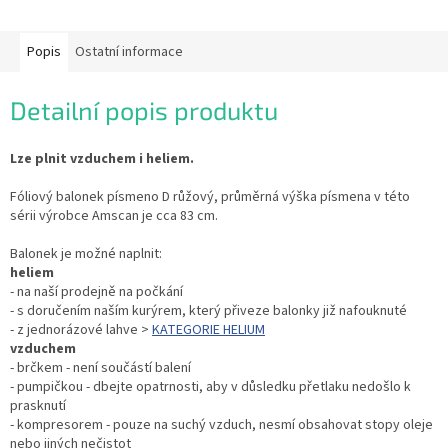
Popis
Ostatní informace
Detailní popis produktu
Lze plnit vzduchem i heliem.
Fóliový balonek písmeno D růžový, průměrná výška písmena v této
sérii výrobce Amscan je cca 83 cm.
Balonek je možné naplnit:
heliem
- na naší prodejně na počkání
- s doručením naším kurýrem, který přiveze balonky již nafouknuté
- z jednorázové lahve >
KATEGORIE HELIUM
vzduchem
- brčkem - není součástí balení
- pumpičkou - dbejte opatrnosti, aby v důsledku přetlaku nedošlo k
prasknutí
- kompresorem - pouze na suchý vzduch, nesmí obsahovat stopy oleje
nebo jiných nečistot