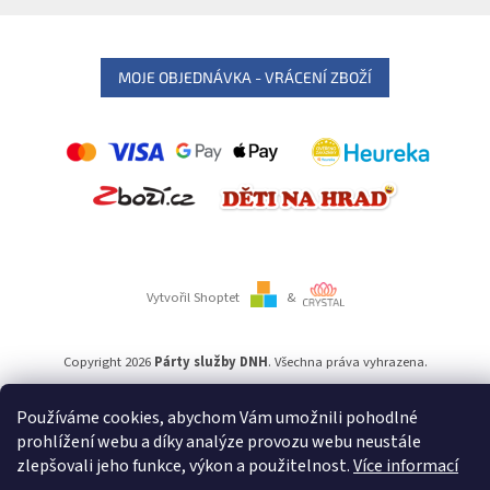
MOJE OBJEDNÁVKA - VRÁCENÍ ZBOŽÍ
Vytvořil Shoptet
&
Copyright 2026
Párty služby DNH
. Všechna práva vyhrazena.
Používáme cookies, abychom Vám umožnili pohodlné
Používáme
ověření věku Adulto
prohlížení webu a díky analýze provozu webu neustále
zlepšovali jeho funkce, výkon a použitelnost.
Více informací