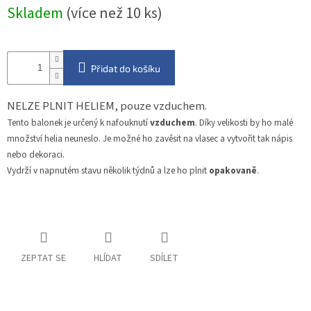
Měrná
Skladem
(více než 10 ks)
cena:
Přidat do košíku
NELZE PLNIT HELIEM, pouze vzduchem.
Tento balonek je určený k nafouknutí
vzduchem
. Díky velikosti by ho malé
množství helia neuneslo. Je možné ho zavěsit na vlasec a vytvořit tak nápis
nebo dekoraci.
Vydrží v napnutém stavu několik týdnů a lze ho plnit
opakovaně
.
ZEPTAT SE
HLÍDAT
SDÍLET