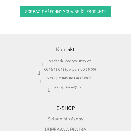
ZOBRAZIT VŠECHNY SOUVISEJÍCÍ PRODUKTY
Z
á
Kontakt
p
a
obchod
@
partysluzby.cz
t
í
604 542 642 (po-pá 8:00-16:00)
Sledujte nás na Facebooku
party_sluzby_dnh
E-SHOP
Skladové zásoby
DOPRAVA A PLATBA