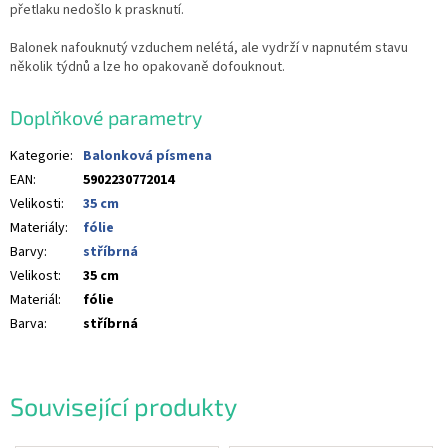
přetlaku nedošlo k prasknutí.
Balonek nafouknutý vzduchem nelétá, ale vydrží v napnutém stavu
několik týdnů a lze ho opakovaně dofouknout.
Doplňkové parametry
Kategorie
:
Balonková písmena
EAN
:
5902230772014
Velikosti
:
35 cm
Materiály
:
fólie
Barvy
:
stříbrná
Velikost
:
35 cm
Materiál
:
fólie
Barva
:
stříbrná
Související produkty