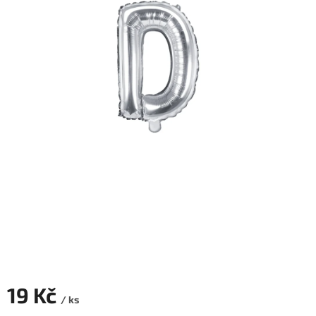
ROZLUČKA
-
SVATBA
BARVY
ČÍSLA
NAŠE
SLUŽBY
PŮJČOVNA
Přihlášení
19 Kč
/ ks