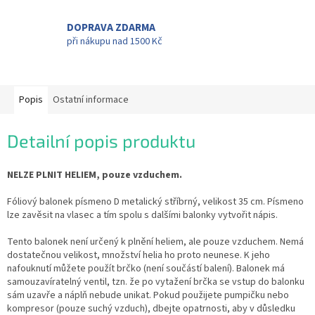
DOPRAVA ZDARMA
při nákupu nad 1500 Kč
Popis
Ostatní informace
Detailní popis produktu
NELZE PLNIT HELIEM, pouze vzduchem.
Fóliový balonek písmeno D metalický stříbrný, velikost 35 cm. Písmeno
lze zavěsit na vlasec a tím spolu s dalšími balonky vytvořit nápis.
Tento balonek není určený k plnění heliem, ale pouze vzduchem. Nemá
dostatečnou velikost, množství helia ho proto neunese. K jeho
nafouknutí můžete použít brčko (není součástí balení). Balonek má
samouzavíratelný ventil, tzn. že po vytažení brčka se vstup do balonku
sám uzavře a náplň nebude unikat. Pokud použijete pumpičku nebo
kompresor (pouze suchý vzduch), dbejte opatrnosti, aby v důsledku