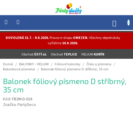
Přejít
na
obsah
NÁK
KOŠÍ
NOVINKY
DOVOLENÁ 31.7. - 9.8.2026.
Provoz e-shopu
OMEZEN.
Všechny objednávky
-
vyřídíme
10.8.2026.
AKCE
Obchod
ÚSTÍ nL
Obchod
TEPLICE
HELIUM
KURÝR
BALONKY
-
Domů
/
BALONKY - HELIUM
/
Fóliové balonky
/
Čísla a písmena
/
HELIUM
Balonková písmena
/
Balonek fóliový písmeno D stříbrný, 35 cm
PÁRTY
Balonek fóliový písmeno D stříbrný,
-
OSLAVY
35 cm
MASKY
Kód:
FB2M-D-018
-
Značka:
PartyDeco
KOSTÝMY
TEMATICKÉ
PÁRTY