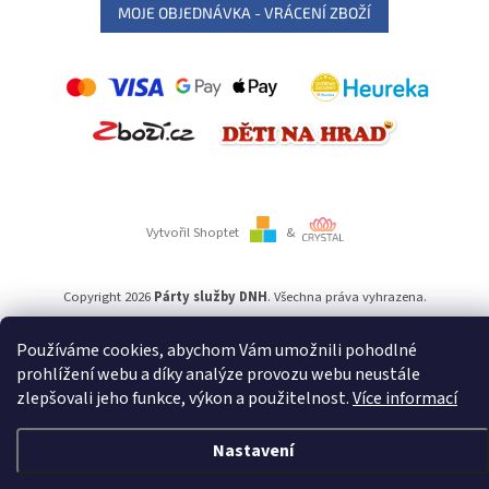
MOJE OBJEDNÁVKA - VRÁCENÍ ZBOŽÍ
Vytvořil Shoptet
&
Copyright 2026
Párty služby DNH
. Všechna práva vyhrazena.
Používáme cookies, abychom Vám umožnili pohodlné
Používáme
ověření věku Adulto
prohlížení webu a díky analýze provozu webu neustále
zlepšovali jeho funkce, výkon a použitelnost.
Více informací
Nastavení