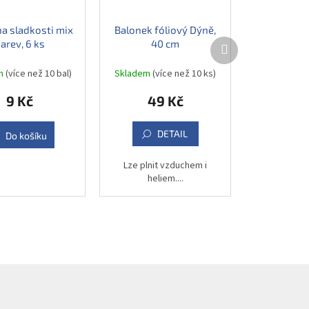
na sladkosti mix
Balonek fóliový Dýně,
Další
arev, 6 ks
40 cm
produkt
em
(více než 10 bal)
Skladem
(více než 10 ks)
9 Kč
49 Kč
DETAIL
Do košíku
Lze plnit vzduchem i
heliem....