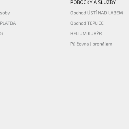
POBOČKY A SLUŽBY
ásoby
Obchod ÚSTÍ NAD LABEM
 PLATBA
Obchod TEPLICE
ží
HELIUM KURÝR
Půjčovna | pronájem