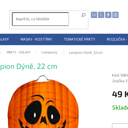
SLAVY
MASKY - KOSTÝMY
TEMATICKÉ PÁRTY
ROZLUČKA -
PÁRTY - OSLAVY
Lampiony
Lampion Dýně, 22 cm
pion Dýně, 22 cm
Kód:
505
Značka:
F
49 
Měrná
Skla
cena: