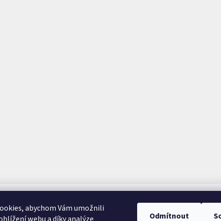
ookies, abychom Vám umožnili
Odmítnout
S
hlížení webu a díky analýze