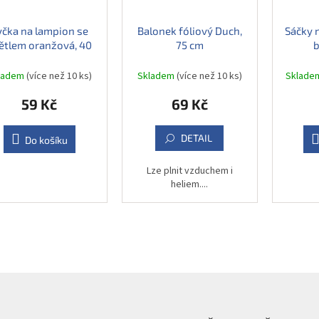
yčka na lampion se
Balonek fóliový Duch,
Sáčky 
ětlem oranžová, 40
75 cm
b
cm
ladem
(více než 10 ks)
Skladem
(více než 10 ks)
Sklad
59 Kč
69 Kč
DETAIL
Do košíku
Lze plnit vzduchem i
heliem....