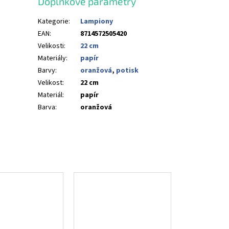
Doplňkové parametry
Kategorie
:
Lampiony
EAN
:
8714572505420
Velikosti
:
22 cm
Materiály
:
papír
Barvy
:
oranžová
,
potisk
Velikost
:
22 cm
Materiál
:
papír
Barva
:
oranžová