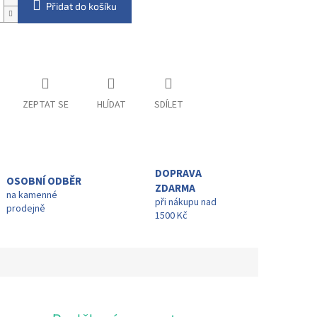
Přidat do košíku
ZEPTAT SE
HLÍDAT
SDÍLET
DOPRAVA
OSOBNÍ ODBĚR
ZDARMA
na kamenné
při nákupu nad
prodejně
1500 Kč