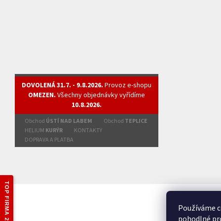
DOVOLENÁ 31.7. - 9.8.2026.
Provoz e-shopu
OMEZEN.
Všechny objednávky vyřídíme
10.8.2026.
Obchod
ÚSTÍ NAD LABEM
Obchod
TEPLICE
HELIUM
KURÝR
KONTAKTY
DOPRAVA A PLATBA
TOP FIRMA 2025
Používáme c
pohodlné pro