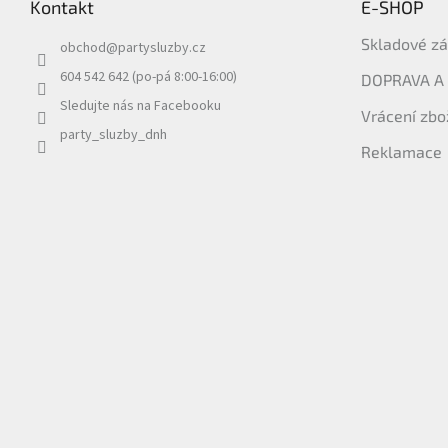
Kontakt
E-SHOP
a
t
Skladové z
obchod
@
partysluzby.cz
í
604 542 642 (po-pá 8:00-16:00)
DOPRAVA A
Sledujte nás na Facebooku
Vrácení zbo
party_sluzby_dnh
Reklamace