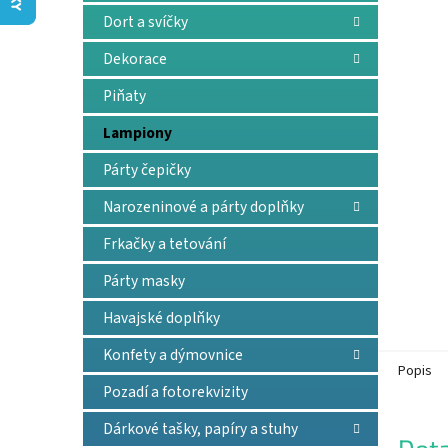
n
Dort a svíčky
e
l
Dekorace
Piňaty
Lampiony
Párty čepičky
Narozeninové a párty doplňky
Frkačky a tetování
Párty masky
Havajské doplňky
Konfety a dýmovnice
Popis
Pozadí a fotorekvizity
Dárkové tašky, papíry a stuhy