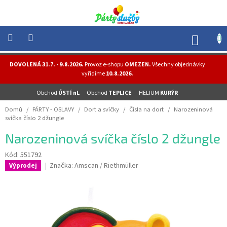
Přejít
na
obsah
NÁK
KOŠÍ
NOVINKY
DOVOLENÁ 31.7. - 9.8.2026.
Provoz e-shopu
OMEZEN.
Všechny objednávky
-
vyřídíme
10.8.2026.
AKCE
Obchod
ÚSTÍ nL
Obchod
TEPLICE
HELIUM
KURÝR
BALONKY
-
Domů
/
PÁRTY - OSLAVY
/
Dort a svíčky
/
Čísla na dort
/
Narozeninová
HELIUM
svíčka číslo 2 džungle
PÁRTY
Narozeninová svíčka číslo 2 džungle
-
OSLAVY
Kód:
551792
Značka:
Amscan / Riethmüller
Výprodej
MASKY
-
KOSTÝMY
TEMATICKÉ
PÁRTY