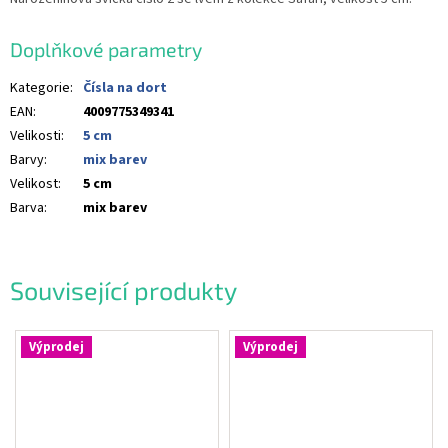
Doplňkové parametry
Kategorie
:
Čísla na dort
EAN
:
4009775349341
Velikosti
:
5 cm
Barvy
:
mix barev
Velikost
:
5 cm
Barva
:
mix barev
Související produkty
Výprodej
Výprodej