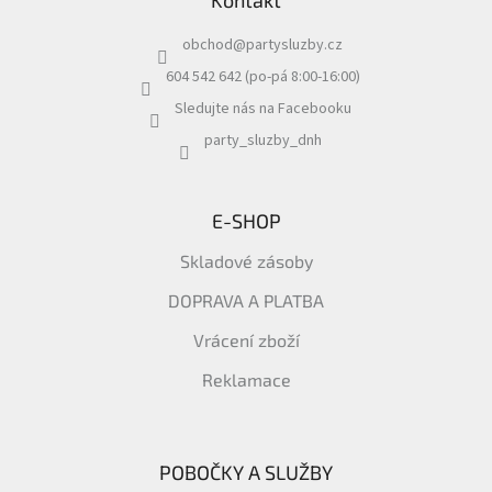
p
a
obchod
@
partysluzby.cz
t
í
604 542 642 (po-pá 8:00-16:00)
Sledujte nás na Facebooku
party_sluzby_dnh
E-SHOP
Skladové zásoby
DOPRAVA A PLATBA
Vrácení zboží
Reklamace
POBOČKY A SLUŽBY