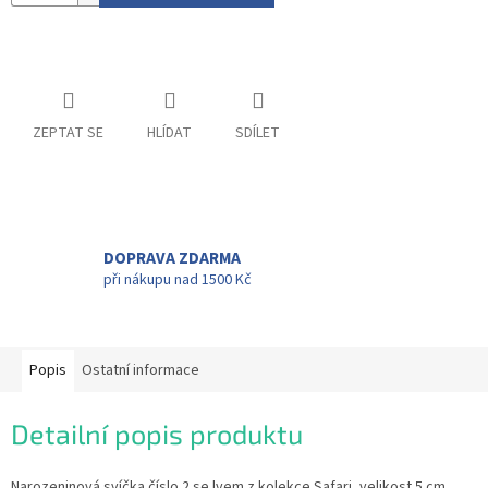
ZEPTAT SE
HLÍDAT
SDÍLET
DOPRAVA ZDARMA
při nákupu nad 1500 Kč
Popis
Ostatní informace
Detailní popis produktu
Narozeninová svíčka číslo 2 se lvem z kolekce Safari, velikost 5 cm.