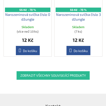
55 Kč
–78 %
55 Kč
–78 %
Narozeninová svíčka číslo 0
Narozeninová svíčka číslo 3
džungle
džungle
Skladem
Skladem
(více než 10 ks)
(7 ks)
12 Kč
12 Kč
Do košíku
Do košíku
ZOBRAZIT VŠECHNY SOUVISEJÍCÍ PRODUKTY
Z
á
Kontakt