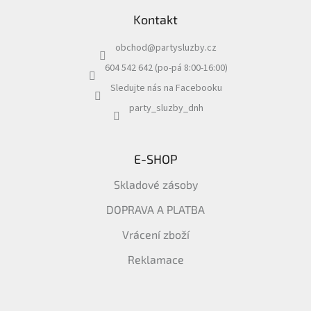
á
Kontakt
p
a
obchod
@
partysluzby.cz
t
í
604 542 642 (po-pá 8:00-16:00)
Sledujte nás na Facebooku
party_sluzby_dnh
E-SHOP
Skladové zásoby
DOPRAVA A PLATBA
Vrácení zboží
Reklamace