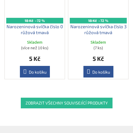
18 Kč
–72 %
18 Kč
–72 %
Narozeninová svíčka číslo 0
Narozeninová svíčka číslo 3
růžová tmavá
růžová tmavá
Skladem
Skladem
(více než 10 ks)
(7 ks)
5 Kč
5 Kč
Do košíku
Do košíku
ZOBRAZIT VŠECHNY SOUVISEJÍCÍ PRODUKTY
Z