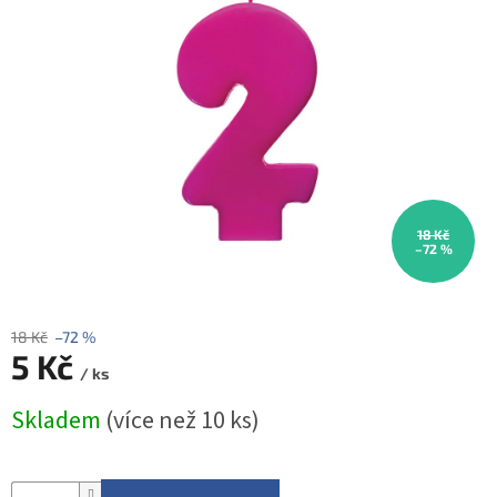
ROZLUČKA
-
SVATBA
BARVY
ČÍSLA
NAŠE
SLUŽBY
PŮJČOVNA
18 Kč
–72 %
Přihlášení
18 Kč
–72 %
5 Kč
/ ks
Měrná
Skladem
(více než 10 ks)
cena: