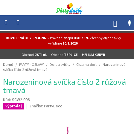
Přejít
na
obsah
NÁK
KOŠÍ
NOVINKY
DOVOLENÁ 31.7. - 9.8.2026.
Provoz e-shopu
OMEZEN.
Všechny objednávky
-
vyřídíme
10.8.2026.
AKCE
Obchod
ÚSTÍ nL
Obchod
TEPLICE
HELIUM
KURÝR
BALONKY
-
Domů
/
PÁRTY - OSLAVY
/
Dort a svíčky
/
Čísla na dort
/
Narozeninová
HELIUM
svíčka číslo 2 růžová tmavá
PÁRTY
Narozeninová svíčka číslo 2 růžová
-
OSLAVY
tmavá
MASKY
Kód:
SCW2-006
-
Značka:
PartyDeco
Výprodej
KOSTÝMY
TEMATICKÉ
PÁRTY