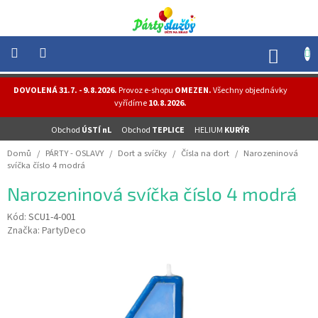
Přejít
na
obsah
NÁK
KOŠÍ
NOVINKY
DOVOLENÁ 31.7. - 9.8.2026.
Provoz e-shopu
OMEZEN.
Všechny objednávky
-
vyřídíme
10.8.2026.
AKCE
Obchod
ÚSTÍ nL
Obchod
TEPLICE
HELIUM
KURÝR
BALONKY
-
Domů
/
PÁRTY - OSLAVY
/
Dort a svíčky
/
Čísla na dort
/
Narozeninová
HELIUM
svíčka číslo 4 modrá
PÁRTY
Narozeninová svíčka číslo 4 modrá
-
OSLAVY
Kód:
SCU1-4-001
Značka:
PartyDeco
MASKY
-
KOSTÝMY
TEMATICKÉ
PÁRTY