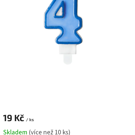
ROZLUČKA
-
SVATBA
BARVY
ČÍSLA
NAŠE
SLUŽBY
PŮJČOVNA
Přihlášení
19 Kč
/ ks
Měrná
Skladem
(více než 10 ks)
cena: