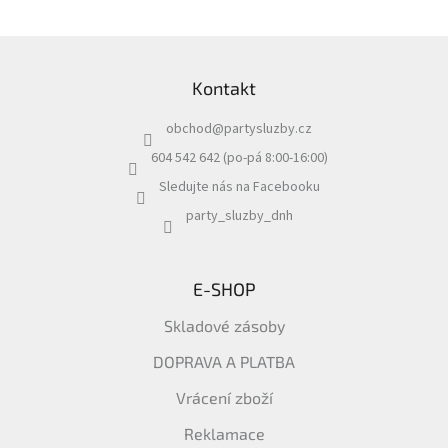
Z
á
Kontakt
p
a
obchod
@
partysluzby.cz
t
í
604 542 642 (po-pá 8:00-16:00)
Sledujte nás na Facebooku
party_sluzby_dnh
E-SHOP
Skladové zásoby
DOPRAVA A PLATBA
Vrácení zboží
Reklamace