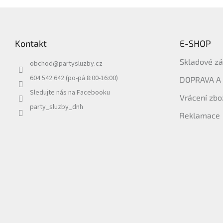
Z
á
p
Kontakt
E-SHOP
a
t
Skladové z
obchod
@
partysluzby.cz
í
604 542 642 (po-pá 8:00-16:00)
DOPRAVA A
Sledujte nás na Facebooku
Vrácení zbo
party_sluzby_dnh
Reklamace