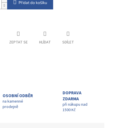
Přidat do košíku
ZEPTAT SE
HLÍDAT
SDÍLET
DOPRAVA
OSOBNÍ ODBĚR
ZDARMA
na kamenné
při nákupu nad
prodejně
1500 Kč