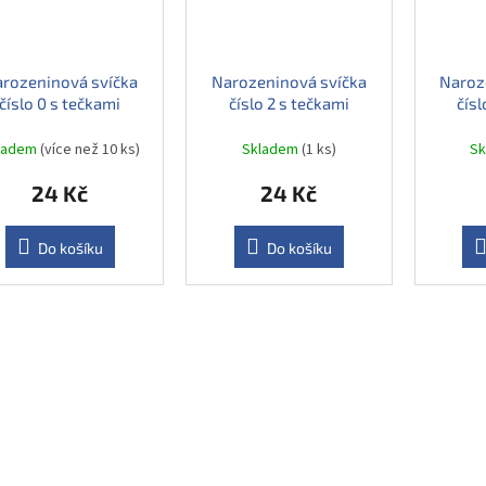
rozeninová svíčka
Narozeninová svíčka
Naroz
číslo 0 s tečkami
číslo 2 s tečkami
čísl
ladem
(více než 10 ks)
Skladem
(1 ks)
S
24 Kč
24 Kč
Do košíku
Do košíku