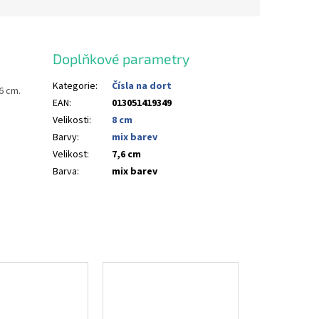
Doplňkové parametry
Kategorie
:
Čísla na dort
6 cm.
EAN
:
013051419349
Velikosti
:
8 cm
Barvy
:
mix barev
Velikost
:
7,6 cm
Barva
:
mix barev