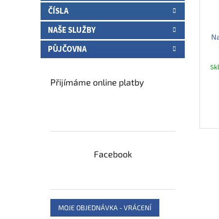
ČÍSLA
NAŠE SLUŽBY
Na
PŮJČOVNA
Sk
Přijímáme online platby
Facebook
MOJE OBJEDNÁVKA - VRÁCENÍ