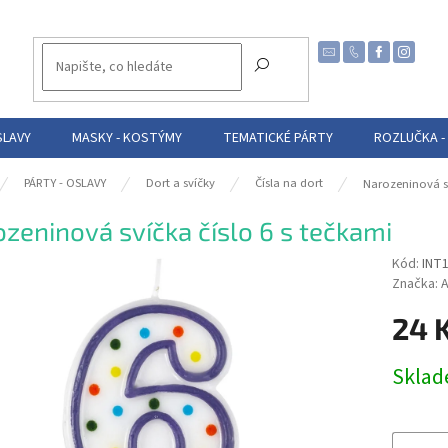
SLAVY
MASKY - KOSTÝMY
TEMATICKÉ PÁRTY
ROZLUČKA -
PÁRTY - OSLAVY
Dort a svíčky
Čísla na dort
Narozeninová sv
zeninová svíčka číslo 6 s tečkami
Kód:
INT
Značka:
A
24 
Měrná
Skla
cena: