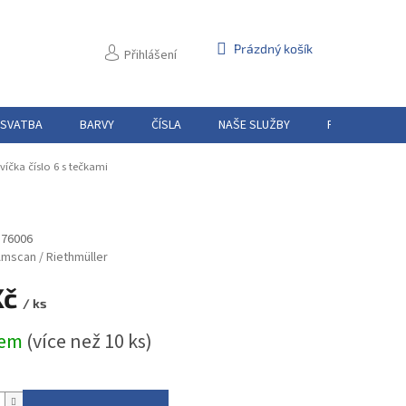
NÁKUPNÍ
Prázdný košík
Přihlášení
KOŠÍK
 SVATBA
BARVY
ČÍSLA
NAŠE SLUŽBY
PŮJČOVNA
íčka číslo 6 s tečkami
176006
mscan / Riethmüller
Kč
/ ks
dem
(více než 10 ks)