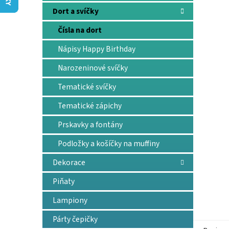
n
Dort a svíčky
e
l
Čísla na dort
Nápisy Happy Birthday
Narozeninové svíčky
Tematické svíčky
Tematické zápichy
Prskavky a fontány
Podložky a košíčky na muffiny
Dekorace
Piňaty
Lampiony
Párty čepičky