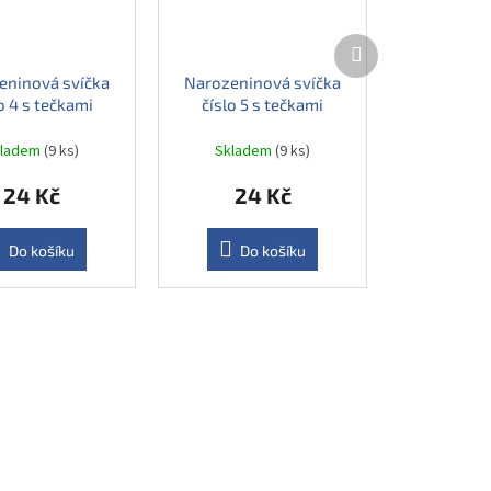
Další
produkt
eninová svíčka
Narozeninová svíčka
o 4 s tečkami
číslo 5 s tečkami
kladem
(9 ks)
Skladem
(9 ks)
24 Kč
24 Kč
Do košíku
Do košíku