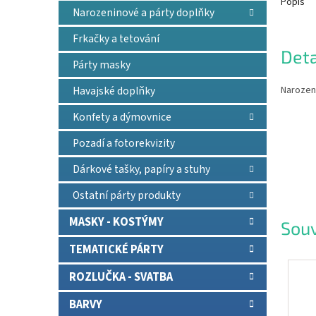
Popis
Narozeninové a párty doplňky
Frkačky a tetování
Deta
Párty masky
Narozeni
Havajské doplňky
Konfety a dýmovnice
Pozadí a fotorekvizity
Dárkové tašky, papíry a stuhy
Ostatní párty produkty
MASKY - KOSTÝMY
Souv
TEMATICKÉ PÁRTY
ROZLUČKA - SVATBA
BARVY