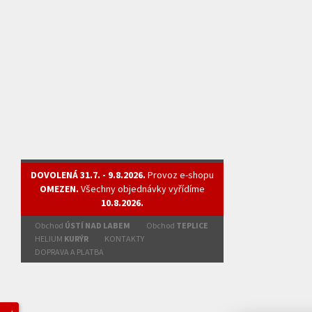
DOVOLENÁ 31.7. - 9.8.2026.
Provoz e-shopu
OMEZEN.
Všechny objednávky vyřídíme
10.8.2026.
Obchod
ÚSTÍ NAD LABEM
Obchod
TEPLICE
HELIUM
KURÝR
KONTAKTY
DOPRAVA A PLATBA