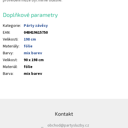
provedení může být mírně odlišné.
Doplňkové parametry
Kategorie
:
Párty závěsy
EAN
:
048419615750
Velikosti
:
198 cm
Materiály
:
fólie
Barvy
:
mix barev
Velikost
:
90 x 198 cm
Materiál
:
fólie
Barva
:
mix barev
Z
á
Kontakt
p
a
obchod
@
partysluzby.cz
t