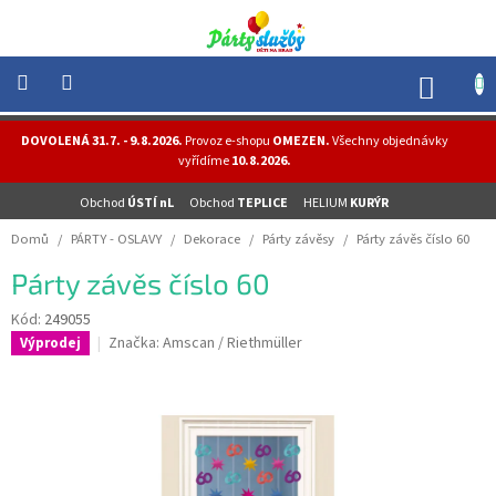
Přejít
na
obsah
NÁK
KOŠÍ
NOVINKY
DOVOLENÁ 31.7. - 9.8.2026.
Provoz e-shopu
OMEZEN.
Všechny objednávky
-
vyřídíme
10.8.2026.
AKCE
Obchod
ÚSTÍ nL
Obchod
TEPLICE
HELIUM
KURÝR
BALONKY
-
Domů
/
PÁRTY - OSLAVY
/
Dekorace
/
Párty závěsy
/
Párty závěs číslo 60
HELIUM
Párty závěs číslo 60
PÁRTY
-
OSLAVY
Kód:
249055
Značka:
Amscan / Riethmüller
Výprodej
MASKY
-
KOSTÝMY
TEMATICKÉ
PÁRTY