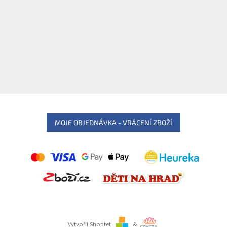
MOJE OBJEDNÁVKA - VRÁCENÍ ZBOŽÍ
Vytvořil Shoptet
&