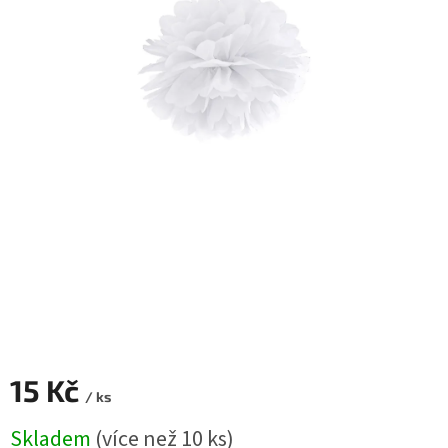
ROZLUČKA
-
SVATBA
BARVY
ČÍSLA
NAŠE
SLUŽBY
PŮJČOVNA
Přihlášení
15 Kč
/ ks
Měrná
Skladem
(více než 10 ks)
cena: