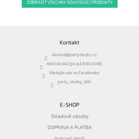
ZOBRAZIT VŠECHNY SOUVISEJÍCÍ PRODUKTY
Z
á
Kontakt
p
a
obchod
@
partysluzby.cz
t
í
604 542 642 (po-pá 8:00-16:00)
Sledujte nás na Facebooku
party_sluzby_dnh
E-SHOP
Skladové zásoby
DOPRAVA A PLATBA
Vrácení zboží