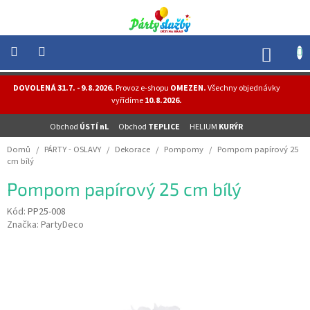
Přejít
na
obsah
NÁK
KOŠÍ
NOVINKY
DOVOLENÁ 31.7. - 9.8.2026.
Provoz e-shopu
OMEZEN.
Všechny objednávky
-
vyřídíme
10.8.2026.
AKCE
Obchod
ÚSTÍ nL
Obchod
TEPLICE
HELIUM
KURÝR
BALONKY
-
Domů
/
PÁRTY - OSLAVY
/
Dekorace
/
Pompomy
/
Pompom papírový 25
HELIUM
cm bílý
PÁRTY
Pompom papírový 25 cm bílý
-
OSLAVY
Kód:
PP25-008
Značka:
PartyDeco
MASKY
-
KOSTÝMY
TEMATICKÉ
PÁRTY