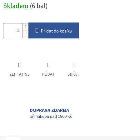
Měrná
Skladem
(6 bal)
cena:
Přidat do košíku
ZEPTAT SE
HLÍDAT
SDÍLET
DOPRAVA ZDARMA
při nákupu nad 1500 Kč