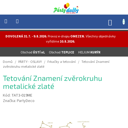
Přejít
na
obsah
NÁK
KOŠÍ
NOVINKY
DOVOLENÁ 31.7. - 9.8.2026.
Provoz e-shopu
OMEZEN.
Všechny objednávky
-
vyřídíme
10.8.2026.
AKCE
Obchod
ÚSTÍ nL
Obchod
TEPLICE
HELIUM
KURÝR
BALONKY
-
Domů
/
PÁRTY - OSLAVY
/
Frkačky a tetování
/
Tetování Znamení
HELIUM
zvěrokruhu metalické zlaté
PÁRTY
Tetování Znamení zvěrokruhu
-
OSLAVY
metalické zlaté
MASKY
Kód:
TAT3-019ME
-
Značka:
PartyDeco
KOSTÝMY
TEMATICKÉ
PÁRTY