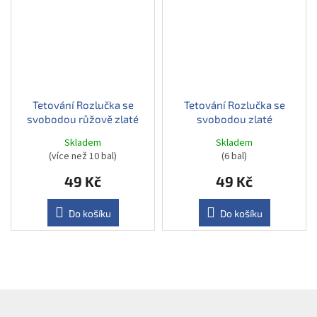
Tetování Rozlučka se
Tetování Rozlučka se
svobodou růžově zlaté
svobodou zlaté
Skladem
Skladem
(více než 10 bal)
(6 bal)
49 Kč
49 Kč
Do košíku
Do košíku
Z
á