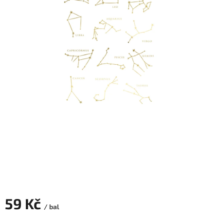
ROZLUČKA
-
SVATBA
BARVY
ČÍSLA
NAŠE
SLUŽBY
PŮJČOVNA
Přihlášení
59 Kč
/ bal