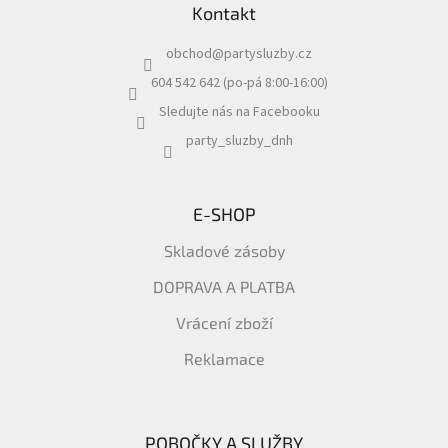
Kontakt
p
a
obchod
@
partysluzby.cz
t
í
604 542 642 (po-pá 8:00-16:00)
Sledujte nás na Facebooku
party_sluzby_dnh
E-SHOP
Skladové zásoby
DOPRAVA A PLATBA
Vrácení zboží
Reklamace
POBOČKY A SLUŽBY