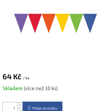
ROZLUČKA
-
SVATBA
BARVY
ČÍSLA
NAŠE
SLUŽBY
PŮJČOVNA
Přihlášení
64 Kč
/ ks
Měrná
Skladem
(více než 10 ks)
cena:
Přidat do košíku