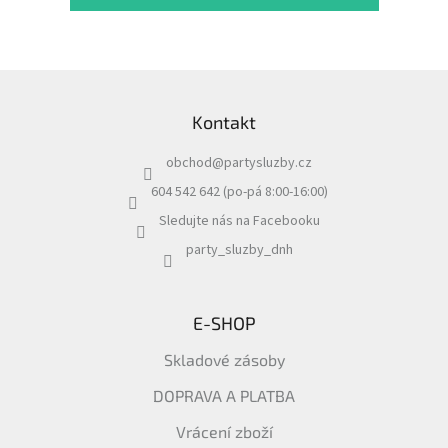
Z
á
Kontakt
p
a
obchod
@
partysluzby.cz
t
í
604 542 642 (po-pá 8:00-16:00)
Sledujte nás na Facebooku
party_sluzby_dnh
E-SHOP
Skladové zásoby
DOPRAVA A PLATBA
Vrácení zboží