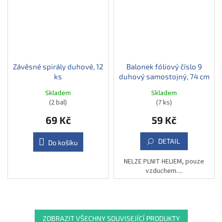
Závěsné spirály duhové, 12
Balonek fóliový číslo 9
ks
duhový samostojný, 74 cm
Skladem
Skladem
(2 bal)
(7 ks)
69 Kč
59 Kč
DETAIL
Do košíku
NELZE PLNIT HELIEM, pouze
vzduchem....
ZOBRAZIT VŠECHNY SOUVISEJÍCÍ PRODUKTY