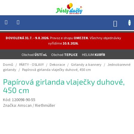
Přejít
na
obsah
NÁK
KOŠÍ
NOVINKY
DOVOLENÁ 31.7. - 9.8.2026.
Provoz e-shopu
OMEZEN.
Všechny objednávky
-
vyřídíme
10.8.2026.
AKCE
Obchod
ÚSTÍ nL
Obchod
TEPLICE
HELIUM
KURÝR
BALONKY
-
Domů
/
PÁRTY - OSLAVY
/
Dekorace
/
Girlandy a bannery
/
Jednobarevné
HELIUM
girlandy
/
Papírová girlanda vlaječky duhové, 450 cm
PÁRTY
Papírová girlanda vlaječky duhové,
-
OSLAVY
450 cm
MASKY
Kód:
120098-90-55
-
Značka:
Amscan / Riethmüller
KOSTÝMY
TEMATICKÉ
PÁRTY