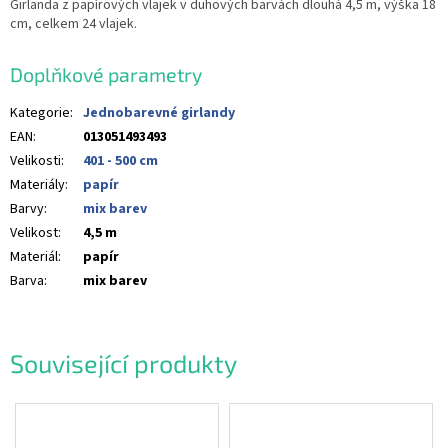
Girlanda z papírových vlajek v duhových barvách dlouhá 4,5 m, výška 18
cm, celkem 24 vlajek.
Doplňkové parametry
Kategorie
:
Jednobarevné girlandy
EAN
:
013051493493
Velikosti
:
401 - 500 cm
Materiály
:
papír
Barvy
:
mix barev
Velikost
:
4,5 m
Materiál
:
papír
Barva
:
mix barev
Související produkty