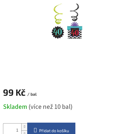
ROZLUČKA
-
SVATBA
BARVY
ČÍSLA
NAŠE
SLUŽBY
PŮJČOVNA
Přihlášení
99 Kč
/ bal
Měrná
Skladem
(více než 10 bal)
cena:
Přidat do košíku