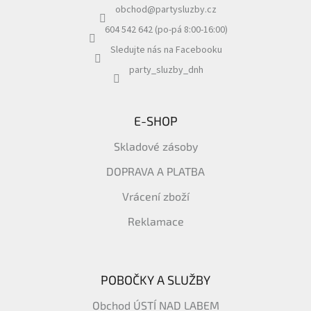
obchod
@
partysluzby.cz
t
í
604 542 642 (po-pá 8:00-16:00)
Sledujte nás na Facebooku
party_sluzby_dnh
E-SHOP
Skladové zásoby
DOPRAVA A PLATBA
Vrácení zboží
Reklamace
POBOČKY A SLUŽBY
Obchod ÚSTÍ NAD LABEM