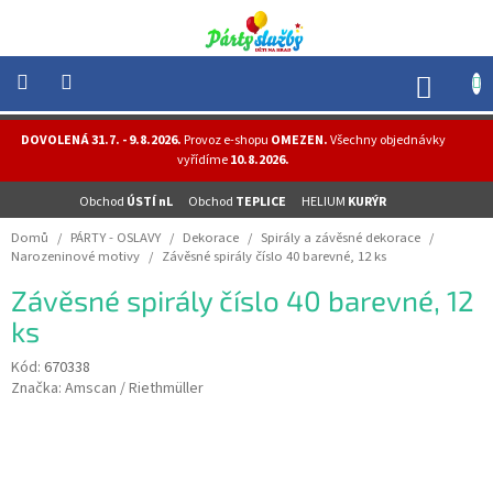
Přejít
na
obsah
NÁK
KOŠÍ
NOVINKY
DOVOLENÁ 31.7. - 9.8.2026.
Provoz e-shopu
OMEZEN.
Všechny objednávky
-
vyřídíme
10.8.2026.
AKCE
Obchod
ÚSTÍ nL
Obchod
TEPLICE
HELIUM
KURÝR
BALONKY
-
Domů
/
PÁRTY - OSLAVY
/
Dekorace
/
Spirály a závěsné dekorace
/
HELIUM
Narozeninové motivy
/
Závěsné spirály číslo 40 barevné, 12 ks
PÁRTY
Závěsné spirály číslo 40 barevné, 12
-
OSLAVY
ks
MASKY
Kód:
670338
-
Značka:
Amscan / Riethmüller
KOSTÝMY
TEMATICKÉ
PÁRTY