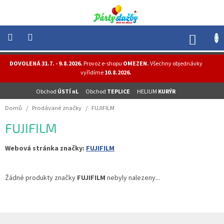
Přejít
na
obsah
NÁK
KOŠÍ
NOVINKY
DOVOLENÁ 31.7. - 9.8.2026.
Provoz e-shopu
OMEZEN.
Všechny objednávky
-
vyřídíme
10.8.2026.
AKCE
Obchod
ÚSTÍ nL
Obchod
TEPLICE
HELIUM
KURÝR
BALONKY
-
Domů
/
Prodávané značky
/
FUJIFILM
HELIUM
FUJIFILM
PÁRTY
-
OSLAVY
Webová stránka značky:
FUJIFILM
MASKY
-
Žádné produkty značky
FUJIFILM
nebyly nalezeny...
KOSTÝMY
TEMATICKÉ
PÁRTY
Z