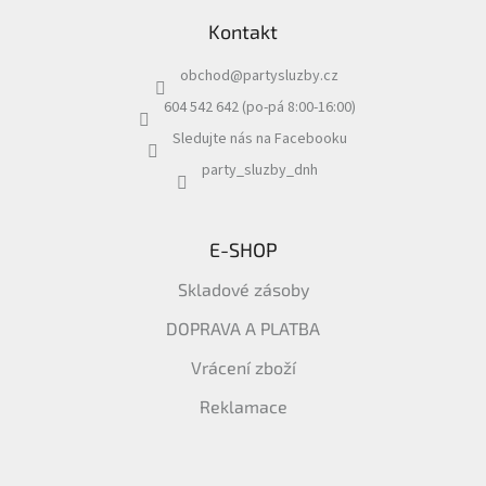
ROZLUČKA
á
-
Kontakt
p
SVATBA
a
obchod
@
partysluzby.cz
BARVY
t
í
604 542 642 (po-pá 8:00-16:00)
ČÍSLA
Sledujte nás na Facebooku
NAŠE
party_sluzby_dnh
SLUŽBY
PŮJČOVNA
E-SHOP
Přihlášení
Skladové zásoby
DOPRAVA A PLATBA
Vrácení zboží
Reklamace