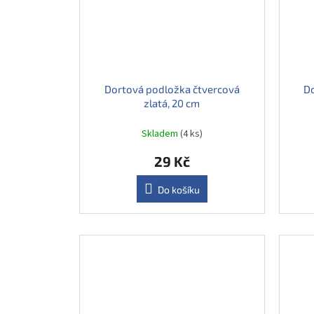
Dortová podložka čtvercová
D
zlatá, 20 cm
Skladem
(4 ks)
29 Kč
Do košíku