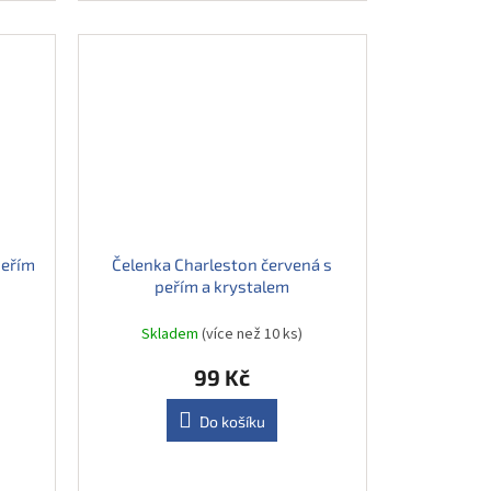
peřím
Čelenka Charleston červená s
peřím a krystalem
Skladem
(více než 10 ks)
99 Kč
Do košíku