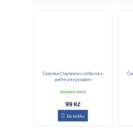
Čelenka Charleston stříbrná s
Če
peřím a krystalem
Skladem
(4 ks)
99 Kč
Do košíku