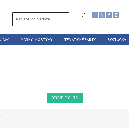
SLAVY
MASKY - KOSTÝMY
TEMATICKÉ PÁRTY
ROZLUČKA -
OTEVŘÍT FILTR
í