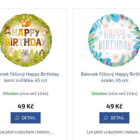
onek fóliový Happy Birthday
Balonek fóliový Happy Birt
lesní zvířátka, 45 cm
oceán, 45 cm
Skladem
(více než 10 ks)
Skladem
(více než 10 ks)
49 Kč
49 Kč
DETAIL
DETAIL
ze plnit vzduchem i heliem....
Lze plnit vzduchem i heliem..