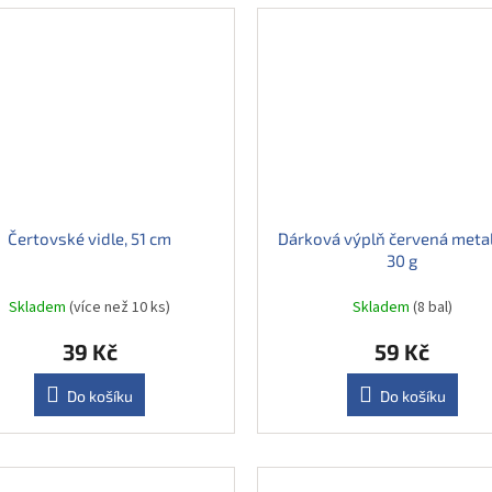
Čertovské vidle, 51 cm
Dárková výplň červená metal
30 g
Skladem
(více než 10 ks)
Skladem
(8 bal)
39 Kč
59 Kč
Do košíku
Do košíku