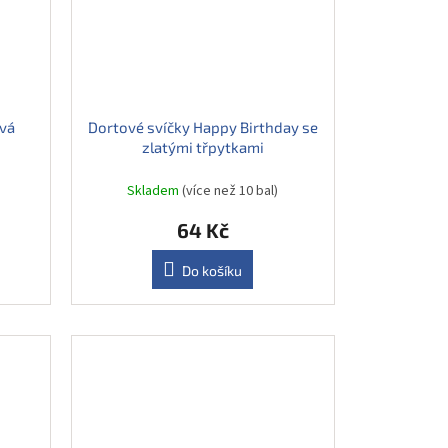
vá
Dortové svíčky Happy Birthday se
zlatými třpytkami
Skladem
(více než 10 bal)
64 Kč
Do košíku