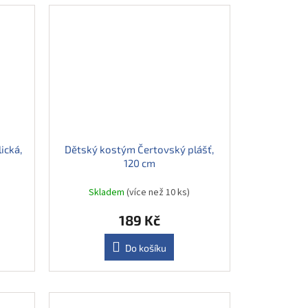
ická,
Dětský kostým Čertovský plášť,
120 cm
Skladem
(více než 10 ks)
189 Kč
Do košíku