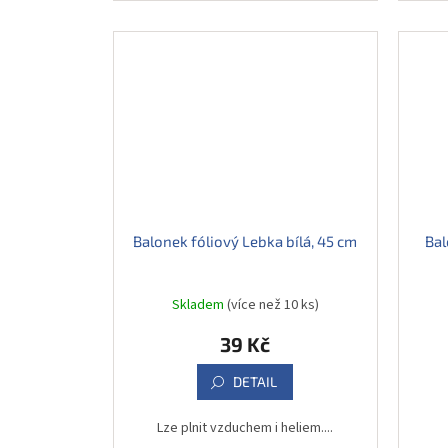
Balonek fóliový Lebka bílá, 45 cm
Bal
Skladem
(více než 10 ks)
39 Kč
DETAIL
Lze plnit vzduchem i heliem....