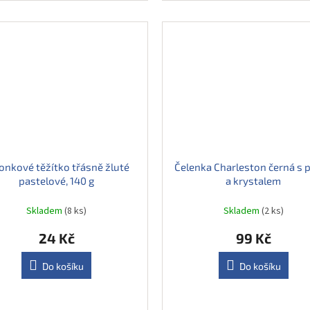
onkové těžítko třásně žluté
Čelenka Charleston černá s 
pastelové, 140 g
a krystalem
Skladem
(8 ks)
Skladem
(2 ks)
24 Kč
99 Kč
Do košíku
Do košíku