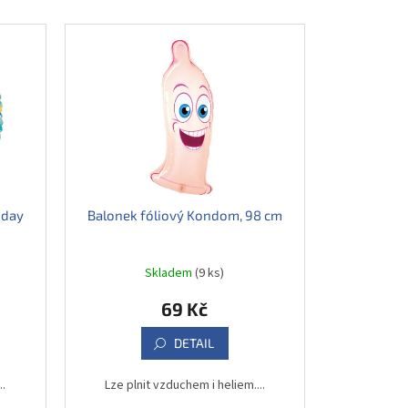
hday
Balonek fóliový Kondom, 98 cm
Skladem
(9 ks)
69 Kč
DETAIL
..
Lze plnit vzduchem i heliem....