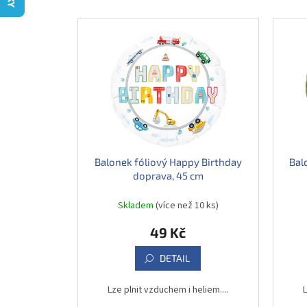
e
V
n
ý
í
p
p
i
r
s
o
p
d
r
u
o
k
d
t
u
ů
Balonek fóliový Happy Birthday
Bal
k
doprava, 45 cm
t
ů
Skladem
(více než 10 ks)
49 Kč
DETAIL
Lze plnit vzduchem i heliem....
L