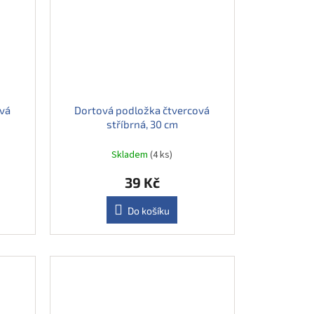
vá
Dortová podložka čtvercová
stříbrná, 30 cm
Skladem
(4 ks)
39 Kč
Do košíku