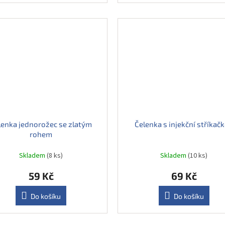
lenka jednorožec se zlatým
Čelenka s injekční stříkač
rohem
Skladem
(8 ks)
Skladem
(10 ks)
59 Kč
69 Kč
Do košíku
Do košíku