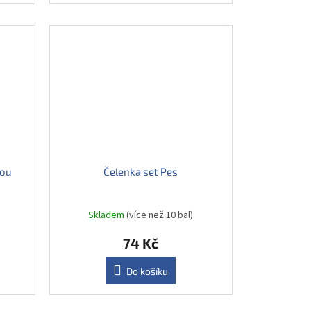
kou
Čelenka set Pes
Skladem
(více než 10 bal)
74 Kč
Do košíku