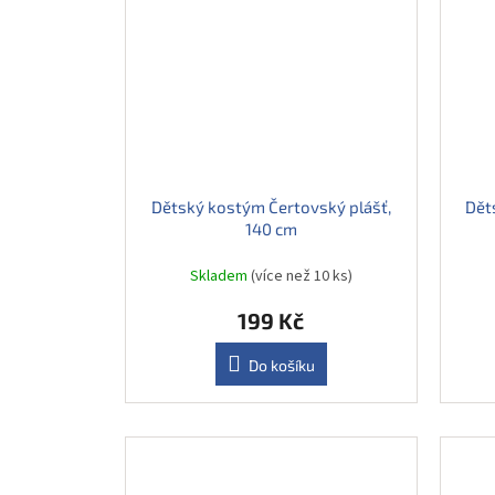
Dětský kostým Čertovský plášť,
Dět
140 cm
Skladem
(více než 10 ks)
199 Kč
Do košíku