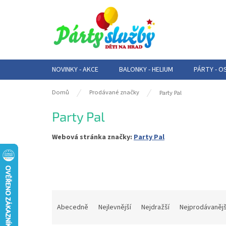
Přejít
na
obsah
NOVINKY - AKCE
BALONKY - HELIUM
PÁRTY - O
Domů
Prodávané značky
Party Pal
Party Pal
Webová stránka značky:
Party Pal
Ř
a
Abecedně
Nejlevnější
Nejdražší
Nejprodávanějš
z