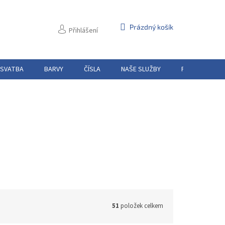
NÁKUPNÍ
Prázdný košík
Přihlášení
KOŠÍK
 SVATBA
BARVY
ČÍSLA
NAŠE SLUŽBY
PŮJČOVNA
51
položek celkem