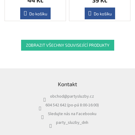
Do košíku
Do košíku
ZOBRAZIT VŠECHNY SOUVISEJÍCÍ PRODUKTY
Z
á
Kontakt
p
a
obchod
@
partysluzby.cz
t
í
604 542 642 (po-pá 8:00-16:00)
Sledujte nás na Facebooku
party_sluzby_dnh