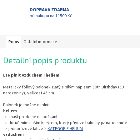
DOPRAVA ZDARMA
při nákupu nad 1500 Kč
Popis
Ostatní informace
Detailní popis produktu
Lze plnit vzduchem i heliem.
Metalický fóliový balonek zlatý s bílým nápisem 50th Birthday (50.
narozeniny), velikost 45 cm.
Balonek je možné naplnit:
heliem
- na naší prodejně na počkání
- s doručením naším kurýrem, který přiveze balonky již nafouknuté
- z jednorázové lahve >
KATEGORIE HELIUM
vzduchem