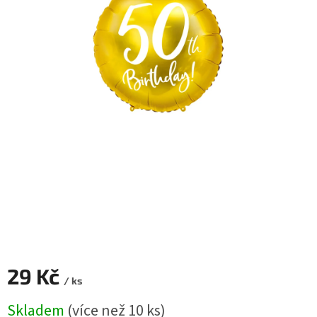
ROZLUČKA
-
SVATBA
BARVY
ČÍSLA
NAŠE
SLUŽBY
PŮJČOVNA
Přihlášení
29 Kč
/ ks
Měrná
Skladem
(více než 10 ks)
cena: