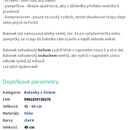
- brčkem - není součástí balení
- pumpičkou - dbejte opatrnosti, aby v důsledku přetlaku nedošlo k
prasknutí
- kompresorem - pouze na suchý vzduch, nesmí obsahovat stopy oleje
nebo jiných nečistot
Balonek má samouzavíratelný ventil, tzn. že po vytažení brčka nebo
pumpičky se vstup do balonku sám uzavře a náplň nebude unikat.
Balonek nafouknutý
heliem
vydrží létat v napnutém stavu 5 a více dní.
Balonek nafouknutý
vzduchem
nelétá, ale vydrží v napnutém stavu
několik týdnů až měsíců.
Lze plnit opakovaně.
Doplňkové parametry
Kategorie
:
Balonky s číslem
EAN
:
5902230720275
Velikosti
:
41 - 50 cm
Materiály
:
fólie
Barvy
:
zlatá
Velikost
:
45 cm