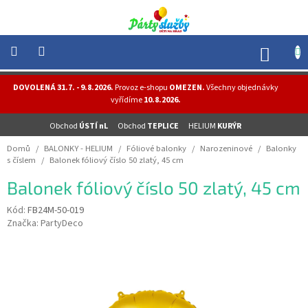
Přejít
na
obsah
NÁK
KOŠÍ
NOVINKY
DOVOLENÁ 31.7. - 9.8.2026.
Provoz e-shopu
OMEZEN.
Všechny objednávky
-
vyřídíme
10.8.2026.
AKCE
Obchod
ÚSTÍ nL
Obchod
TEPLICE
HELIUM
KURÝR
BALONKY
-
Domů
/
BALONKY - HELIUM
/
Fóliové balonky
/
Narozeninové
/
Balonky
HELIUM
s číslem
/
Balonek fóliový číslo 50 zlatý, 45 cm
PÁRTY
Balonek fóliový číslo 50 zlatý, 45 cm
-
OSLAVY
Kód:
FB24M-50-019
Značka:
PartyDeco
MASKY
-
KOSTÝMY
TEMATICKÉ
PÁRTY