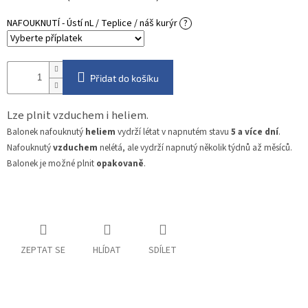
NAFOUKNUTÍ - Ústí nL / Teplice / náš kurýr
?
Přidat do košíku
Lze plnit vzduchem i heliem.
Balonek nafouknutý
heliem
vydrží létat v napnutém stavu
5 a více dní
.
Nafouknutý
vzduchem
nelétá, ale vydrží napnutý několik týdnů až měsíců.
Balonek je možné plnit
opakovaně
.
ZEPTAT SE
HLÍDAT
SDÍLET