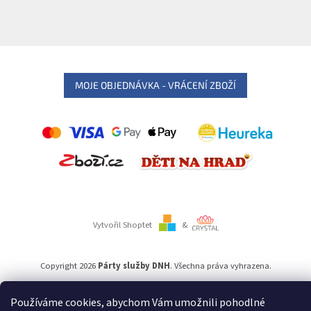
MOJE OBJEDNÁVKA - VRÁCENÍ ZBOŽÍ
Vytvořil Shoptet
&
Copyright 2026
Párty služby DNH
. Všechna práva vyhrazena.
Používáme cookies, abychom Vám umožnili pohodlné
Používáme
ověření věku Adulto