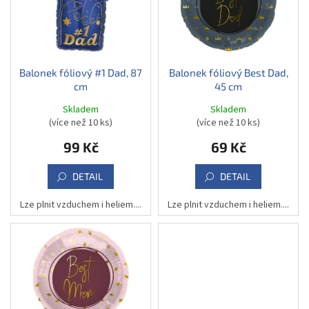
u
s
k
p
t
r
ů
o
d
Balonek fóliový #1 Dad, 87
Balonek fóliový Best Dad,
cm
45 cm
u
k
Skladem
Skladem
t
(více než 10 ks)
(více než 10 ks)
ů
99 Kč
69 Kč
DETAIL
DETAIL
Lze plnit vzduchem i heliem....
Lze plnit vzduchem i heliem....