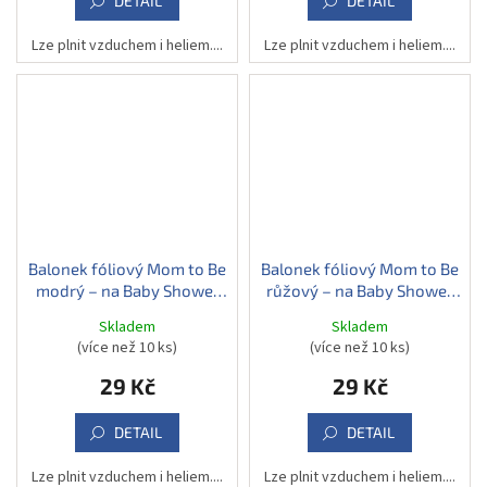
DETAIL
DETAIL
Lze plnit vzduchem i heliem....
Lze plnit vzduchem i heliem....
Balonek fóliový Mom to Be
Balonek fóliový Mom to Be
modrý – na Baby Shower
růžový – na Baby Shower
pro budoucí maminku, 45
pro budoucí maminku, 45
Skladem
Skladem
cm
cm
(více než 10 ks)
(více než 10 ks)
29 Kč
29 Kč
DETAIL
DETAIL
Lze plnit vzduchem i heliem....
Lze plnit vzduchem i heliem....