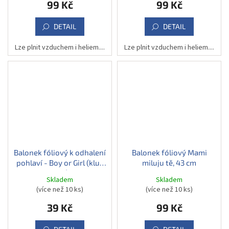
99 Kč
99 Kč
DETAIL
DETAIL
Lze plnit vzduchem i heliem....
Lze plnit vzduchem i heliem....
Balonek fóliový k odhalení
Balonek fóliový Mami
pohlaví - Boy or Girl (kluk
miluju tě, 43 cm
nebo holka), 45 cm
Skladem
Skladem
(více než 10 ks)
(více než 10 ks)
39 Kč
99 Kč