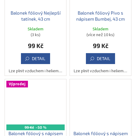
Balonek fóliový Nejlepší
Balonek fóliový Pivo s
tatínek, 43 cm
nápisem Bumbej, 43 cm
Skladem
Skladem
(3 ks)
(více než 10 ks)
99 Kč
99 Kč
DETAIL
DETAIL
Lze plnit vzduchem i heliem....
Lze plnit vzduchem i heliem....
Výprodej
99 Kč
–50 %
Balonek fóliový s nápisem
Balonek fóliový s nápisem