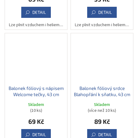
DETAIL
DETAIL
Lze plnit vzduchem i heliem....
Lze plnit vzduchem i heliem....
Balonek fóliový s nápisem
Balonek fóliový srdce
Welcome tečky, 43 cm
Blahopřání k sňatku, 43 cm
Skladem
Skladem
(10 ks)
(více než 10 ks)
69 Kč
89 Kč
DETAIL
DETAIL