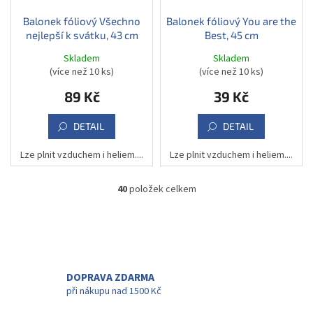
Balonek fóliový Všechno
Balonek fóliový You are the
nejlepší k svátku, 43 cm
Best, 45 cm
Skladem
Skladem
(více než 10 ks)
(více než 10 ks)
89 Kč
39 Kč
DETAIL
DETAIL
Lze plnit vzduchem i heliem....
Lze plnit vzduchem i heliem....
40
položek celkem
O
v
l
á
d
a
c
DOPRAVA ZDARMA
í
při nákupu nad 1500 Kč
p