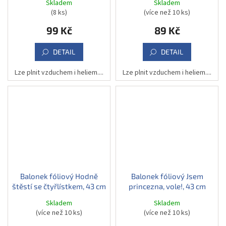
Skladem
Skladem
(8 ks)
(více než 10 ks)
99 Kč
89 Kč
DETAIL
DETAIL
Lze plnit vzduchem i heliem....
Lze plnit vzduchem i heliem....
Balonek fóliový Hodně
Balonek fóliový Jsem
štěstí se čtyřlístkem, 43 cm
princezna, vole!, 43 cm
Skladem
Skladem
(více než 10 ks)
(více než 10 ks)