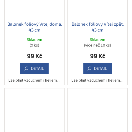
Balonek fóliový Vítej doma,
Balonek fóliový Vítej zpět,
43 cm
43 cm
Skladem
Skladem
(9 ks)
(více než 10 ks)
99 Kč
99 Kč
DETAIL
DETAIL
Lze plnit vzduchem i heliem....
Lze plnit vzduchem i heliem....