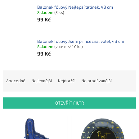
ROZLUČKA
-
Balonek fóliový Nejlepší tatínek, 43 cm
SVATBA
Skladem
(3 ks)
99 Kč
BARVY
ČÍSLA
Balonek fóliový Jsem princezna, vole!, 43 cm
NAŠE
Skladem
(více než 10 ks)
SLUŽBY
99 Kč
PŮJČOVNA
Ř
Přihlášení
a
Abecedně
Nejlevnější
Nejdražší
Nejprodávanější
z
e
n
OTEVŘÍT FILTR
í
p
V
r
ý
o
p
d
i