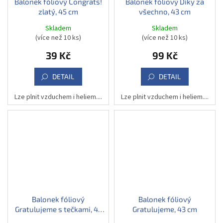
Balonek fóliový Congrats!
Balonek fóliový Díky za
zlatý, 45 cm
všechno, 43 cm
Skladem
Skladem
(více než 10 ks)
(více než 10 ks)
39 Kč
99 Kč
DETAIL
DETAIL
Lze plnit vzduchem i heliem....
Lze plnit vzduchem i heliem....
Balonek fóliový
Balonek fóliový
Gratulujeme s tečkami, 43
Gratulujeme, 43 cm
cm