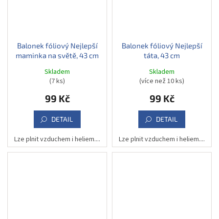
Balonek fóliový Nejlepší
Balonek fóliový Nejlepší
maminka na světě, 43 cm
táta, 43 cm
Skladem
Skladem
(7 ks)
(více než 10 ks)
99 Kč
99 Kč
DETAIL
DETAIL
Lze plnit vzduchem i heliem....
Lze plnit vzduchem i heliem....