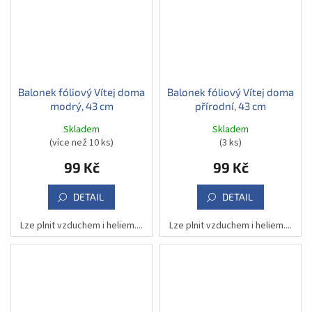
Balonek fóliový Vítej doma
Balonek fóliový Vítej doma
modrý, 43 cm
přírodní, 43 cm
Skladem
Skladem
(více než 10 ks)
(3 ks)
99 Kč
99 Kč
DETAIL
DETAIL
Lze plnit vzduchem i heliem....
Lze plnit vzduchem i heliem....