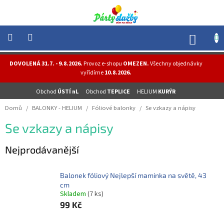
Přejít
na
obsah
NÁK
KOŠÍ
NOVINKY
DOVOLENÁ 31.7. - 9.8.2026.
Provoz e-shopu
OMEZEN.
Všechny objednávky
-
vyřídíme
10.8.2026.
AKCE
Obchod
ÚSTÍ nL
Obchod
TEPLICE
HELIUM
KURÝR
BALONKY
-
Domů
/
BALONKY - HELIUM
/
Fóliové balonky
/
Se vzkazy a nápisy
HELIUM
Se vzkazy a nápisy
PÁRTY
-
OSLAVY
Nejprodávanější
MASKY
-
Balonek fóliový Nejlepší maminka na světě, 43
KOSTÝMY
cm
Skladem
(7 ks)
TEMATICKÉ
99 Kč
PÁRTY