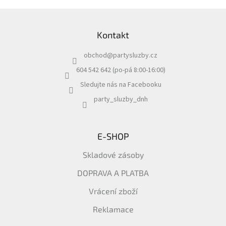
r
v
Z
k
á
y
Kontakt
p
v
a
ý
obchod
@
partysluzby.cz
t
p
i
í
604 542 642 (po-pá 8:00-16:00)
s
Sledujte nás na Facebooku
u
party_sluzby_dnh
E-SHOP
Skladové zásoby
DOPRAVA A PLATBA
Vrácení zboží
Reklamace