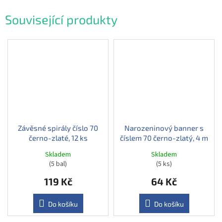
Související produkty
Závěsné spirály číslo 70
Narozeninový banner s
černo-zlaté, 12 ks
číslem 70 černo-zlatý, 4 m
Skladem
Skladem
(5 bal)
(5 ks)
119 Kč
64 Kč
Do košíku
Do košíku