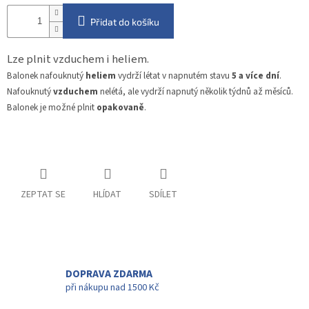
Přidat do košíku
Lze plnit vzduchem i heliem.
Balonek nafouknutý
heliem
vydrží létat v napnutém stavu
5 a více dní
.
Nafouknutý
vzduchem
nelétá, ale vydrží napnutý několik týdnů až měsíců.
Balonek je možné plnit
opakovaně
.
ZEPTAT SE
HLÍDAT
SDÍLET
DOPRAVA ZDARMA
při nákupu nad 1500 Kč