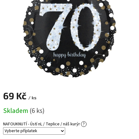
ROZLUČKA
-
SVATBA
BARVY
ČÍSLA
NAŠE
SLUŽBY
PŮJČOVNA
Přihlášení
69 Kč
/ ks
Měrná
Skladem
(6 ks)
cena:
NAFOUKNUTÍ - Ústí nL / Teplice / náš kurýr
?