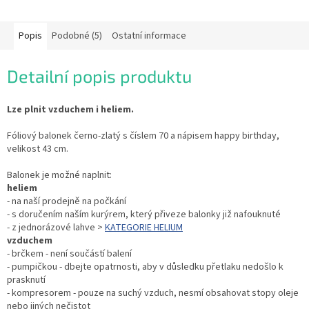
Popis
Podobné (5)
Ostatní informace
Detailní popis produktu
Lze plnit vzduchem i heliem.
Fóliový balonek černo-zlatý s číslem 70 a nápisem happy birthday,
velikost 43 cm.
Balonek je možné naplnit:
heliem
- na naší prodejně na počkání
- s doručením naším kurýrem, který přiveze balonky již nafouknuté
- z jednorázové lahve >
KATEGORIE HELIUM
vzduchem
- brčkem - není součástí balení
- pumpičkou - dbejte opatrnosti, aby v důsledku přetlaku nedošlo k
prasknutí
- kompresorem - pouze na suchý vzduch, nesmí obsahovat stopy oleje
nebo jiných nečistot