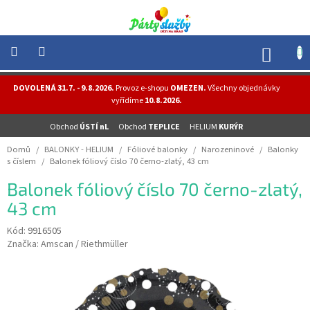
Přejít
na
obsah
NÁK
KOŠÍ
NOVINKY
DOVOLENÁ 31.7. - 9.8.2026.
Provoz e-shopu
OMEZEN.
Všechny objednávky
-
vyřídíme
10.8.2026.
AKCE
Obchod
ÚSTÍ nL
Obchod
TEPLICE
HELIUM
KURÝR
BALONKY
-
Domů
/
BALONKY - HELIUM
/
Fóliové balonky
/
Narozeninové
/
Balonky
HELIUM
s číslem
/
Balonek fóliový číslo 70 černo-zlatý, 43 cm
PÁRTY
Balonek fóliový číslo 70 černo-zlatý,
-
OSLAVY
43 cm
MASKY
Kód:
9916505
-
Značka:
Amscan / Riethmüller
KOSTÝMY
TEMATICKÉ
PÁRTY