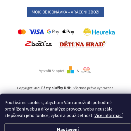
MOJE OBJEDNÁVKA - VRÁCENÍ ZBOŽÍ
Vytvořil Shoptet
&
Copyright 2026
Párty služby DNH
. Všechna práva vyhrazena.
Používáme cookies, abychom Vám umožnili pohodlné
Používáme
ověření věku Adulto
prohlížení webu a díky analýze provozu webu neustále
zlepšovali jeho funkce, výkon a použitelnost.
Více informací
Nastavení