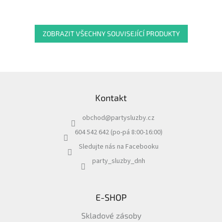
ZOBRAZIT VŠECHNY SOUVISEJÍCÍ PRODUKTY
Z
á
Kontakt
p
a
obchod
@
partysluzby.cz
t
í
604 542 642 (po-pá 8:00-16:00)
Sledujte nás na Facebooku
party_sluzby_dnh
E-SHOP
Skladové zásoby