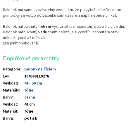
Balonek má samouzavíratelný ventil, tzn. že po vytažení brčka nebo
pumpičky se vstup do balonku sám uzavře a náplň nebude unikat.
Balonek nafouknutý
heliem
vydrží létat v napnutém stavu 5 a více dní.
Balonek nafouknutý
vzduchem
nelétá, ale vydrží v napnutém stavu
několik týdnů až měsíců.
Lze plnit opakovaně.
Doplňkové parametry
Kategorie
:
Balonky s číslem
EAN
:
194099119276
Velikosti
:
41 - 50 cm
Materiály
:
fólie
Barvy
:
černá
Velikost
:
43 cm
Materiál
:
fólie
Barva
:
potisk