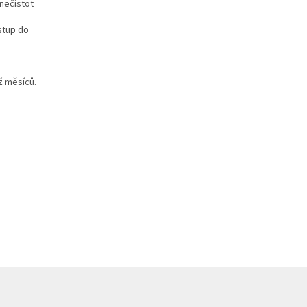
nečistot
stup do
ž měsíců.