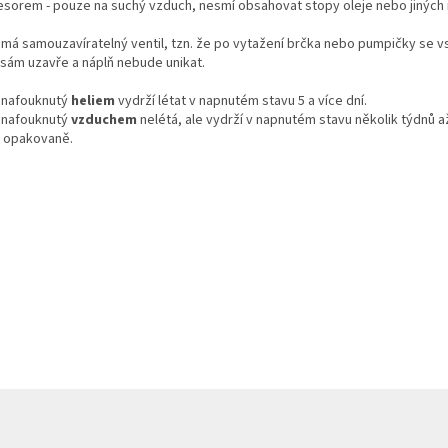
esorem - pouze na suchý vzduch, nesmí obsahovat stopy oleje nebo jiných 
má samouzavíratelný ventil, tzn. že po vytažení brčka nebo pumpičky se v
sám uzavře a náplň nebude unikat.
 nafouknutý
heliem
vydrží létat v napnutém stavu 5 a více dní.
 nafouknutý
vzduchem
nelétá, ale vydrží v napnutém stavu několik týdnů a
t opakovaně.