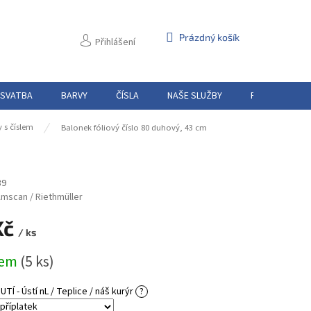
NÁKUPNÍ
Prázdný košík
Přihlášení
KOŠÍK
 SVATBA
BARVY
ČÍSLA
NAŠE SLUŽBY
PŮJČOVNA
 s číslem
Balonek fóliový číslo 80 duhový, 43 cm
39
mscan / Riethmüller
Kč
/ ks
dem
(5 ks)
Í - Ústí nL / Teplice / náš kurýr
?