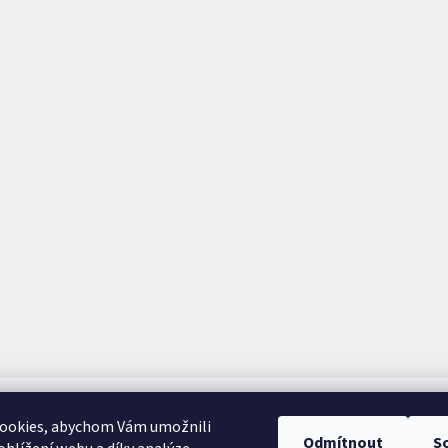
ookies, abychom Vám umožnili
Odmítnout
S