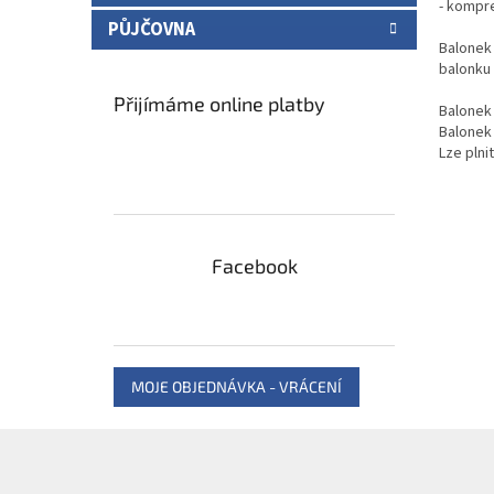
- kompr
PŮJČOVNA
Balonek 
balonku 
Přijímáme online platby
Balonek
Balonek
Lze plni
Facebook
MOJE OBJEDNÁVKA - VRÁCENÍ
Z
á
p