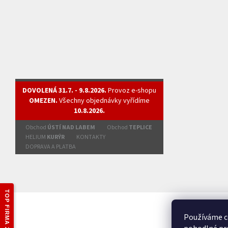
DOVOLENÁ 31.7. - 9.8.2026.
Provoz e-shopu
OMEZEN.
Všechny objednávky vyřídíme
10.8.2026.
Obchod
ÚSTÍ NAD LABEM
Obchod
TEPLICE
HELIUM
KURÝR
KONTAKTY
DOPRAVA A PLATBA
TOP FIRMA 2025
Používáme c