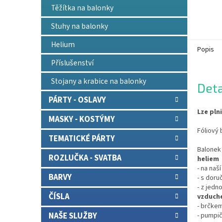
Těžítka na balonky
Stuhy na balonky
Helium
Popis
Příslušenství
Stojany a krabice na balonky
Deta
PÁRTY - OSLAVY
Lze pln
MASKY - KOSTÝMY
Fóliový 
TEMATICKÉ PÁRTY
Balonek 
ROZLUČKA - SVATBA
heliem
- na naš
BARVY
- s doru
- z jedn
ČÍSLA
vzduch
- brčkem
NAŠE SLUŽBY
- pumpič