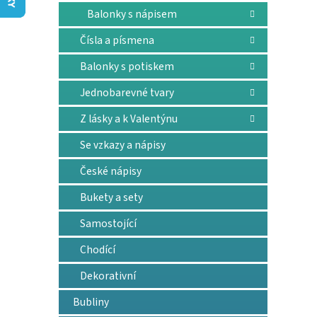
n
Balonky s nápisem
e
l
Čísla a písmena
Balonky s potiskem
Jednobarevné tvary
Z lásky a k Valentýnu
Se vzkazy a nápisy
České nápisy
Bukety a sety
Samostojící
Chodící
Dekorativní
Bubliny