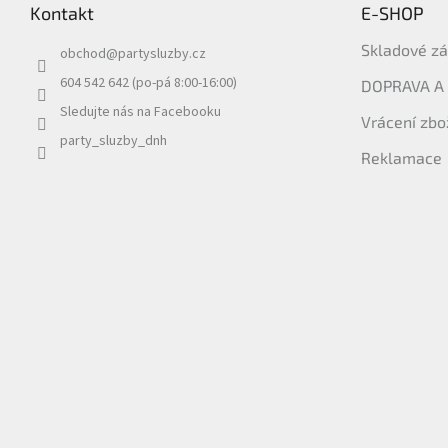
Kontakt
E-SHOP
a
t
Skladové z
obchod
@
partysluzby.cz
í
604 542 642 (po-pá 8:00-16:00)
DOPRAVA A
Sledujte nás na Facebooku
Vrácení zbo
party_sluzby_dnh
Reklamace