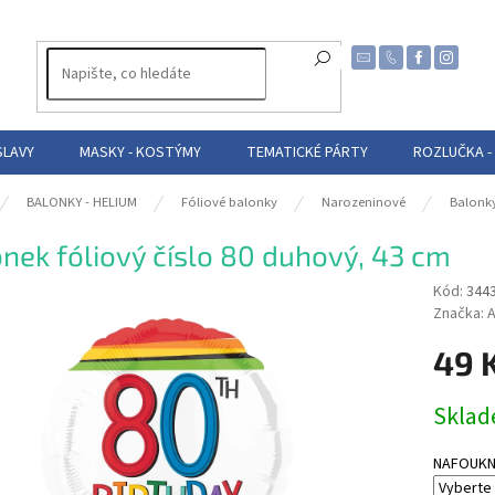
SLAVY
MASKY - KOSTÝMY
TEMATICKÉ PÁRTY
ROZLUČKA -
BALONKY - HELIUM
Fóliové balonky
Narozeninové
Balonky
nek fóliový číslo 80 duhový, 43 cm
Kód:
344
Značka:
A
49 
Měrná
Skla
cena:
NAFOUKNUT