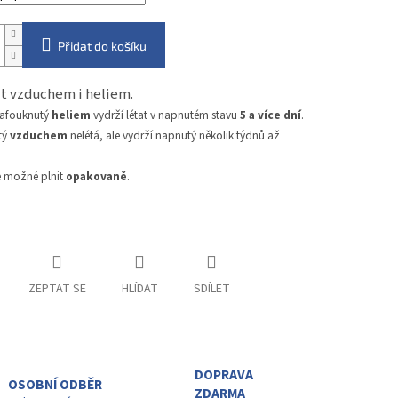
Přidat do košíku
nit vzduchem i heliem.
nafouknutý
heliem
vydrží létat v napnutém stavu
5 a více dní
.
tý
vzduchem
nelétá, ale vydrží napnutý několik týdnů až
e možné plnit
opakovaně
.
ZEPTAT SE
HLÍDAT
SDÍLET
DOPRAVA
OSOBNÍ ODBĚR
ZDARMA