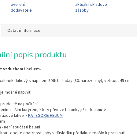
ověření
aktuální skladové
dodavatelé
zásoby
Ostatní informace
ilní popis produktu
it vzduchem i heliem.
balonek duhový s nápisem 80th birthday (80. narozeniny), velikost 45 cm.
je možné naplnit:
í prodejně na počkání
čením naším kurýrem, který přiveze balonky již nafouknuté
orázové lahve >
KATEGORIE HELIUM
em
 - není součástí balení
kou - dbejte opatrnosti, aby v důsledku přetlaku nedošlo k prasknutí