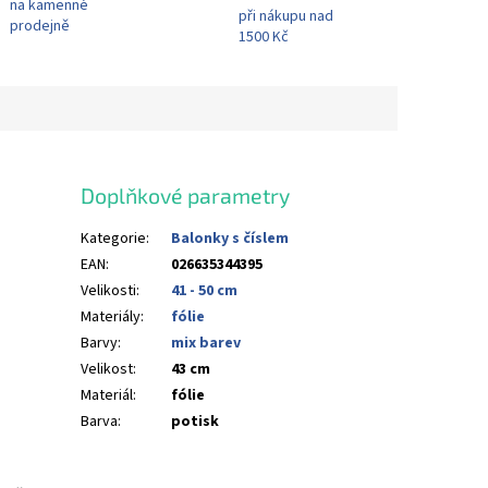
na kamenné
při nákupu nad
prodejně
1500 Kč
Doplňkové parametry
Kategorie
:
Balonky s číslem
EAN
:
026635344395
Velikosti
:
41 - 50 cm
Materiály
:
fólie
Barvy
:
mix barev
Velikost
:
43 cm
Materiál
:
fólie
Barva
:
potisk