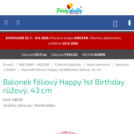
Přejít
na
obsah
NÁK
KOŠÍ
NOVINKY
DOVOLENÁ 31.7. - 9.8.2026.
Provoz e-shopu
OMEZEN.
Všechny objednávky
-
vyřídíme
10.8.2026.
AKCE
Obchod
ÚSTÍ nL
Obchod
TEPLICE
HELIUM
KURÝR
BALONKY
-
Domů
/
BALONKY - HELIUM
/
Fóliové balonky
/
Narozeninové
/
Balonky
HELIUM
s číslem
/
Balonek fóliový Happy 1st Birthday růžový, 43 cm
PÁRTY
Balonek fóliový Happy 1st Birthday
-
OSLAVY
růžový, 43 cm
MASKY
Kód:
34529
-
Značka:
Amscan / Riethmüller
KOSTÝMY
TEMATICKÉ
PÁRTY