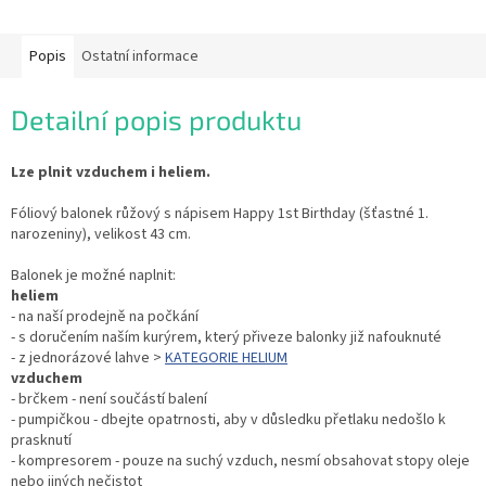
Popis
Ostatní informace
Detailní popis produktu
Lze plnit vzduchem i heliem.
Fóliový balonek růžový s nápisem Happy 1st Birthday (šťastné 1.
narozeniny), velikost 43 cm.
Balonek je možné naplnit:
heliem
- na naší prodejně na počkání
- s doručením naším kurýrem, který přiveze balonky již nafouknuté
- z jednorázové lahve >
KATEGORIE HELIUM
vzduchem
- brčkem - není součástí balení
- pumpičkou - dbejte opatrnosti, aby v důsledku přetlaku nedošlo k
prasknutí
- kompresorem - pouze na suchý vzduch, nesmí obsahovat stopy oleje
nebo jiných nečistot