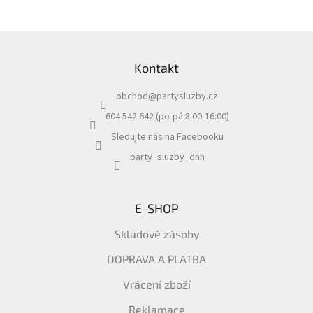
Z
á
Kontakt
p
a
obchod
@
partysluzby.cz
t
í
604 542 642 (po-pá 8:00-16:00)
Sledujte nás na Facebooku
party_sluzby_dnh
E-SHOP
Skladové zásoby
DOPRAVA A PLATBA
Vrácení zboží
Reklamace