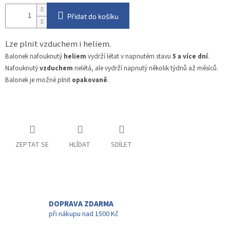
Přidat do košíku
Lze plnit vzduchem i heliem.
Balonek nafouknutý
heliem
vydrží létat v napnutém stavu
5 a více dní
.
Nafouknutý
vzduchem
nelétá, ale vydrží napnutý několik týdnů až měsíců.
Balonek je možné plnit
opakovaně
.
ZEPTAT SE
HLÍDAT
SDÍLET
DOPRAVA ZDARMA
při nákupu nad 1500 Kč