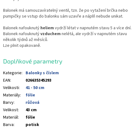
Balonek má samouzavíratelný ventil, tzn. že po vytažení brčka nebo
pumpičky se vstup do balonku sám uzavře a náplň nebude unikat.
Balonek nafouknutý
heliem
vydrží létat v napnutém stavu 5 a více dní.
Balonek nafouknutý
vzduchem
nelétá, ale vydrží v napnutém stavu
několik týdnů až měsíců.
Lze plnit opakovaně.
Doplňkové parametry
Kategorie
:
Balonky s číslem
EAN
:
026635345293
Velikosti
:
41 - 50 cm
Materiály
:
fólie
Barvy
:
růžová
Velikost
:
43 cm
Materiál
:
fólie
Barva
:
potisk