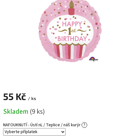
ROZLUČKA
-
SVATBA
BARVY
ČÍSLA
NAŠE
SLUŽBY
PŮJČOVNA
Přihlášení
55 Kč
/ ks
Měrná
Skladem
(9 ks)
cena:
NAFOUKNUTÍ - Ústí nL / Teplice / náš kurýr
?