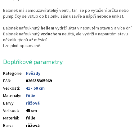
Balonek má samouzavíratelný ventil, tzn. že po vytažení brčka nebo
pumpičky se vstup do balonku sám uzavře a náplň nebude unikat.
Balonek nafouknutý
heliem
vydrží létat v napnutém stavu 5 a více dní.
Balonek nafouknutý
vzduchem
nelétá, ale vydrží v napnutém stavu
několik týdnů až měsíců.
Lze plnit opakovaně.
Doplňkové parametry
Kategorie
:
Hvězdy
EAN
:
026635305969
Velikosti
:
41 - 50 cm
Materiály
:
fólie
Barvy
:
růžová
Velikost
:
45 cm
Materiál
:
fólie
Barva
:
růžová