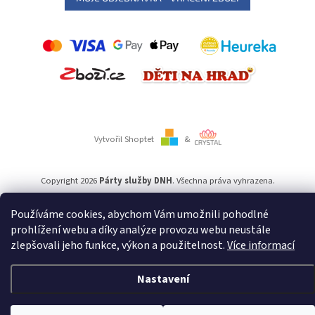
Vytvořil Shoptet
&
Copyright 2026
Párty služby DNH
. Všechna práva vyhrazena.
Používáme cookies, abychom Vám umožnili pohodlné
Používáme
ověření věku Adulto
prohlížení webu a díky analýze provozu webu neustále
zlepšovali jeho funkce, výkon a použitelnost.
Více informací
Nastavení