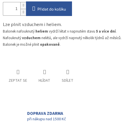
Přidat do košíku
Lze plnit vzduchem i heliem.
Balonek nafouknutý
heliem
vydrží létat v napnutém stavu
5 a více dní
.
Nafouknutý
vzduchem
nelétá, ale vydrží napnutý několik týdnů až měsíců.
Balonek je možné plnit
opakovaně
.
ZEPTAT SE
HLÍDAT
SDÍLET
DOPRAVA ZDARMA
při nákupu nad 1500 Kč