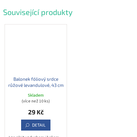
Související produkty
Balonek fóliový srdce
růžové levandulové, 43 cm
Skladem
(více než 10 ks)
29 Kč
DETAIL