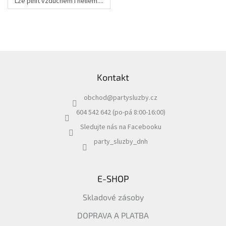
Lze plnit vzduchem i heliem....
Z
á
Kontakt
p
a
obchod
@
partysluzby.cz
t
í
604 542 642 (po-pá 8:00-16:00)
Sledujte nás na Facebooku
party_sluzby_dnh
E-SHOP
Skladové zásoby
DOPRAVA A PLATBA