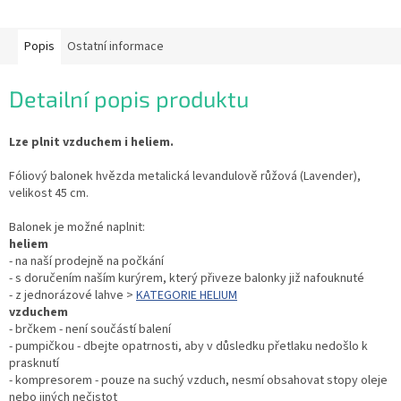
Popis
Ostatní informace
Detailní popis produktu
Lze plnit vzduchem i heliem.
Fóliový balonek hvězda metalická levandulově růžová (Lavender),
velikost 45 cm.
Balonek je možné naplnit:
heliem
- na naší prodejně na počkání
- s doručením naším kurýrem, který přiveze balonky již nafouknuté
- z jednorázové lahve >
KATEGORIE HELIUM
vzduchem
- brčkem - není součástí balení
- pumpičkou - dbejte opatrnosti, aby v důsledku přetlaku nedošlo k
prasknutí
- kompresorem - pouze na suchý vzduch, nesmí obsahovat stopy oleje
nebo jiných nečistot