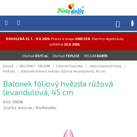
Přejít
na
obsah
NÁK
KOŠÍ
NOVINKY
DOVOLENÁ 31.7. - 9.8.2026.
Provoz e-shopu
OMEZEN.
Všechny objednávky
-
vyřídíme
10.8.2026.
AKCE
Obchod
ÚSTÍ nL
Obchod
TEPLICE
HELIUM
KURÝR
BALONKY
-
Domů
/
BALONKY - HELIUM
/
Fóliové balonky
/
Jednobarevné tvary
/
HELIUM
Hvězdy
/
Balonek fóliový hvězda růžová levandulová, 45 cm
PÁRTY
Balonek fóliový hvězda růžová
-
OSLAVY
levandulová, 45 cm
MASKY
Kód:
30596
-
Značka:
Amscan / Riethmüller
KOSTÝMY
TEMATICKÉ
PÁRTY