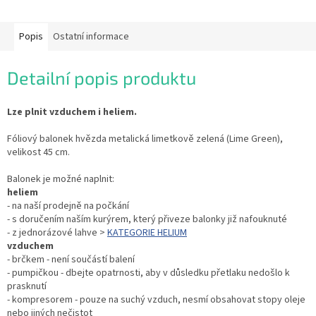
Popis
Ostatní informace
Detailní popis produktu
Lze plnit vzduchem i heliem.
Fóliový balonek hvězda metalická limetkově zelená (Lime Green),
velikost 45 cm.
Balonek je možné naplnit:
heliem
- na naší prodejně na počkání
- s doručením naším kurýrem, který přiveze balonky již nafouknuté
- z jednorázové lahve >
KATEGORIE HELIUM
vzduchem
- brčkem - není součástí balení
- pumpičkou - dbejte opatrnosti, aby v důsledku přetlaku nedošlo k
prasknutí
- kompresorem - pouze na suchý vzduch, nesmí obsahovat stopy oleje
nebo jiných nečistot