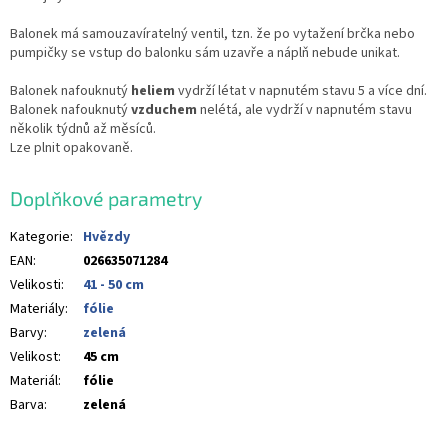
Balonek má samouzavíratelný ventil, tzn. že po vytažení brčka nebo
pumpičky se vstup do balonku sám uzavře a náplň nebude unikat.
Balonek nafouknutý
heliem
vydrží létat v napnutém stavu 5 a více dní.
Balonek nafouknutý
vzduchem
nelétá, ale vydrží v napnutém stavu
několik týdnů až měsíců.
Lze plnit opakovaně.
Doplňkové parametry
Kategorie
:
Hvězdy
EAN
:
026635071284
Velikosti
:
41 - 50 cm
Materiály
:
fólie
Barvy
:
zelená
Velikost
:
45 cm
Materiál
:
fólie
Barva
:
zelená