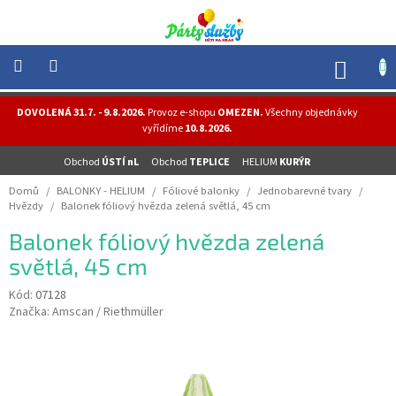
Přejít
na
obsah
NÁK
KOŠÍ
NOVINKY
DOVOLENÁ 31.7. - 9.8.2026.
Provoz e-shopu
OMEZEN.
Všechny objednávky
-
vyřídíme
10.8.2026.
AKCE
Obchod
ÚSTÍ nL
Obchod
TEPLICE
HELIUM
KURÝR
BALONKY
-
Domů
/
BALONKY - HELIUM
/
Fóliové balonky
/
Jednobarevné tvary
/
HELIUM
Hvězdy
/
Balonek fóliový hvězda zelená světlá, 45 cm
PÁRTY
Balonek fóliový hvězda zelená
-
OSLAVY
světlá, 45 cm
MASKY
Kód:
07128
-
Značka:
Amscan / Riethmüller
KOSTÝMY
TEMATICKÉ
PÁRTY