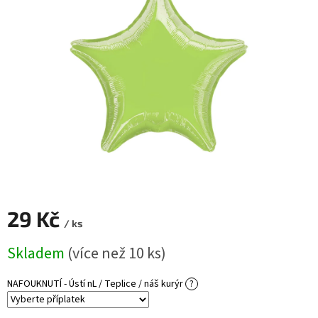
ROZLUČKA
-
SVATBA
BARVY
ČÍSLA
NAŠE
SLUŽBY
PŮJČOVNA
Přihlášení
29 Kč
/ ks
Měrná
Skladem
(více než 10 ks)
cena:
NAFOUKNUTÍ - Ústí nL / Teplice / náš kurýr
?