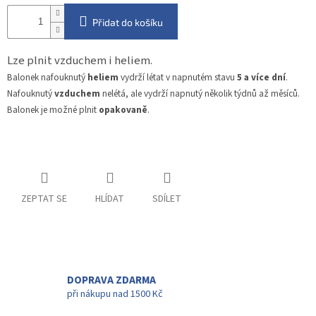
Přidat do košíku
Lze plnit vzduchem i heliem.
Balonek nafouknutý
heliem
vydrží létat v napnutém stavu
5 a více dní
.
Nafouknutý
vzduchem
nelétá, ale vydrží napnutý několik týdnů až měsíců.
Balonek je možné plnit
opakovaně
.
ZEPTAT SE
HLÍDAT
SDÍLET
DOPRAVA ZDARMA
při nákupu nad 1500 Kč