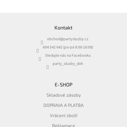
Z
á
Kontakt
p
a
obchod
@
partysluzby.cz
t
í
604 542 642 (po-pá 8:00-16:00)
Sledujte nás na Facebooku
party_sluzby_dnh
E-SHOP
Skladové zásoby
DOPRAVA A PLATBA
Vrácení zboží
Reklamace