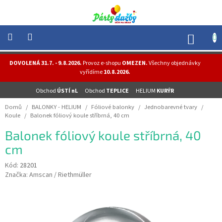
Přejít
na
obsah
NÁK
KOŠÍ
NOVINKY
DOVOLENÁ 31.7. - 9.8.2026.
Provoz e-shopu
OMEZEN.
Všechny objednávky
-
vyřídíme
10.8.2026.
AKCE
Obchod
ÚSTÍ nL
Obchod
TEPLICE
HELIUM
KURÝR
BALONKY
-
Domů
/
BALONKY - HELIUM
/
Fóliové balonky
/
Jednobarevné tvary
/
HELIUM
Koule
/
Balonek fóliový koule stříbrná, 40 cm
PÁRTY
Balonek fóliový koule stříbrná, 40
-
OSLAVY
cm
MASKY
Kód:
28201
-
Značka:
Amscan / Riethmüller
KOSTÝMY
TEMATICKÉ
PÁRTY