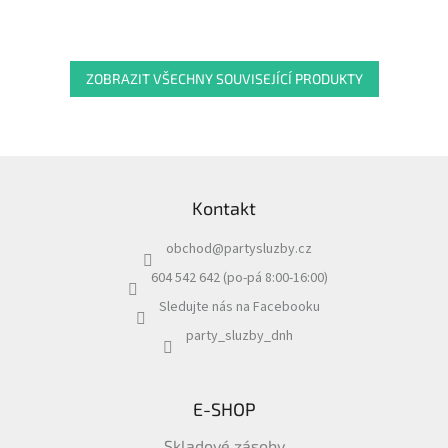
ZOBRAZIT VŠECHNY SOUVISEJÍCÍ PRODUKTY
Z
á
Kontakt
p
a
obchod
@
partysluzby.cz
t
í
604 542 642 (po-pá 8:00-16:00)
Sledujte nás na Facebooku
party_sluzby_dnh
E-SHOP
Skladové zásoby