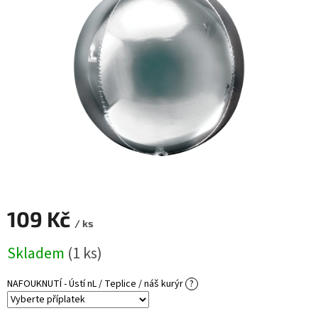
ROZLUČKA
-
SVATBA
BARVY
ČÍSLA
NAŠE
SLUŽBY
PŮJČOVNA
Přihlášení
109 Kč
/ ks
Měrná
Skladem
(1 ks)
cena:
NAFOUKNUTÍ - Ústí nL / Teplice / náš kurýr
?