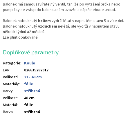
Balonek má samouzavíratelný ventil, tzn. že po vytažení brčka nebo
pumpičky se vstup do balonku sám uzavře a náplň nebude unikat.
Balonek nafouknutý
heliem
vydrží létat v napnutém stavu 5 a více dní.
Balonek nafouknutý
vzduchem
nelétá, ale vydrží v napnutém stavu
několik týdnů až měsíců.
Lze plnit opakovaně.
Doplňkové parametry
Kategorie
:
Koule
EAN
:
026635282017
Velikosti
:
21 - 40 cm
Materiály
:
fólie
Barvy
:
stříbrná
Velikost
:
40 cm
Materiál
:
fólie
Barva
:
stříbrná