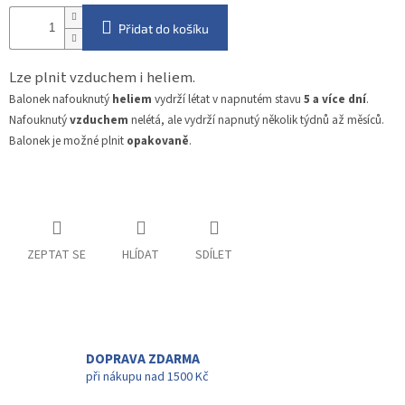
Přidat do košíku
Lze plnit vzduchem i heliem.
Balonek nafouknutý
heliem
vydrží létat v napnutém stavu
5 a více dní
.
Nafouknutý
vzduchem
nelétá, ale vydrží napnutý několik týdnů až měsíců.
Balonek je možné plnit
opakovaně
.
ZEPTAT SE
HLÍDAT
SDÍLET
DOPRAVA ZDARMA
při nákupu nad 1500 Kč