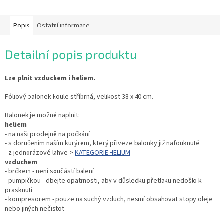
Popis
Ostatní informace
Detailní popis produktu
Lze plnit vzduchem i heliem.
Fóliový balonek koule stříbrná, velikost 38 x 40 cm.
Balonek je možné naplnit:
heliem
- na naší prodejně na počkání
- s doručením naším kurýrem, který přiveze balonky již nafouknuté
- z jednorázové lahve >
KATEGORIE HELIUM
vzduchem
- brčkem - není součástí balení
- pumpičkou - dbejte opatrnosti, aby v důsledku přetlaku nedošlo k
prasknutí
- kompresorem - pouze na suchý vzduch, nesmí obsahovat stopy oleje
nebo jiných nečistot