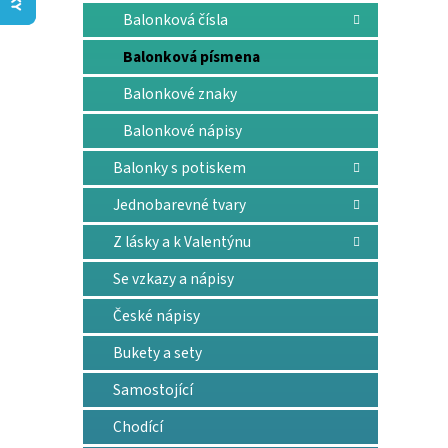
n
Balonková čísla
e
l
Balonková písmena
Balonkové znaky
Balonkové nápisy
Balonky s potiskem
Jednobarevné tvary
Z lásky a k Valentýnu
Se vzkazy a nápisy
České nápisy
Bukety a sety
Samostojící
Chodící