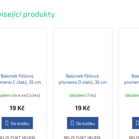
isející produkty
Balonek fóliový
Balonek fóliový
Bal
meno C zlatý, 35 cm
písmeno D zlatý, 35 cm
písmen
ladem
(více než 10 ks)
Skladem
(7 ks)
Sklad
19 Kč
19 Kč
Do košíku
Do košíku
NELZE PLNIT HELIEM,
NELZE PLNIT HELIEM,
NELZ