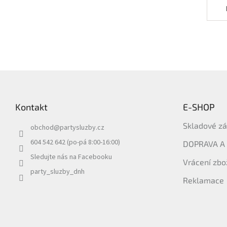
Z
á
p
Kontakt
E-SHOP
a
t
Skladové z
obchod
@
partysluzby.cz
í
604 542 642 (po-pá 8:00-16:00)
DOPRAVA A
Sledujte nás na Facebooku
Vrácení zbo
party_sluzby_dnh
Reklamace