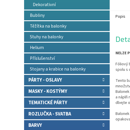
Dekorativní
Bubliny
Popis
Těžítka na balonky
Stuhy na balonky
Deta
Helium
NELZE P
Příslušenství
Fóliový 
Stojany a krabice na balonky
spolu s 
PÁRTY - OSLAVY
Tento b
množství
MASKY - KOSTÝMY
Balonek 
a náplň
TEMATICKÉ PÁRTY
dbejte o
ROZLUČKA - SVATBA
Balonek 
opakova
BARVY