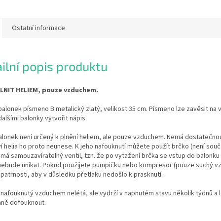
Ostatní informace
ilní popis produktu
LNIT HELIEM, pouze vzduchem.
balonek písmeno B metalický zlatý, velikost 35 cm. Písmeno lze zavěsit na v
dalšími balonky vytvořit nápis.
alonek není určený k plnění heliem, ale pouze vzduchem. Nemá dostatečnou
 helia ho proto neunese. K jeho nafouknutí můžete použít brčko (není součá
má samouzavíratelný ventil, tzn. že po vytažení brčka se vstup do balonk
 nebude unikat. Pokud použijete pumpičku nebo kompresor (pouze suchý vz
patrnosti, aby v důsledku přetlaku nedošlo k prasknutí.
nafouknutý vzduchem nelétá, ale vydrží v napnutém stavu několik týdnů a 
ně dofouknout.