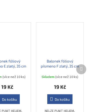
onek fóliový
Balonek fóliový
o E zlatý, 35 cm
písmeno F zlatý, 35 cm
Další
produkt
em
(více než 10 ks)
Skladem
(více než 10 ks)
19 Kč
19 Kč
Do košíku
Do košíku
E PLNIT HELIEM,
NELZE PLNIT HELIEM,