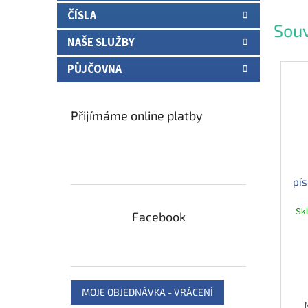
ČÍSLA
Souv
NAŠE SLUŽBY
PŮJČOVNA
Přijímáme online platby
pís
Sk
Facebook
MOJE OBJEDNÁVKA - VRÁCENÍ