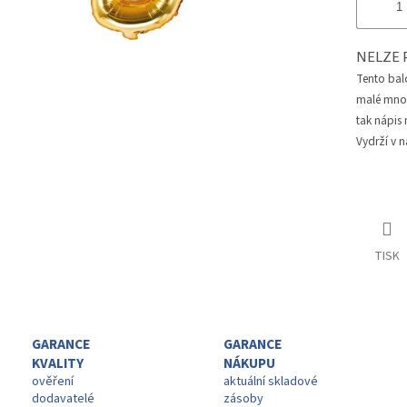
NELZE 
Tento bal
malé množs
tak nápis
Vydrží v n
TISK
GARANCE
GARANCE
KVALITY
NÁKUPU
ověření
aktuální skladové
dodavatelé
zásoby