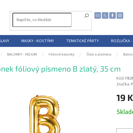
SLAVY
MASKY - KOSTÝMY
TEMATICKÉ PÁRTY
ROZLUČKA -
BALONKY - HELIUM
Fóliové balonky
Čísla a písmena
Balon
nek fóliový písmeno B zlatý, 35 cm
Kód:
FB2
Značka:
P
19 
Měrná
Skla
cena: