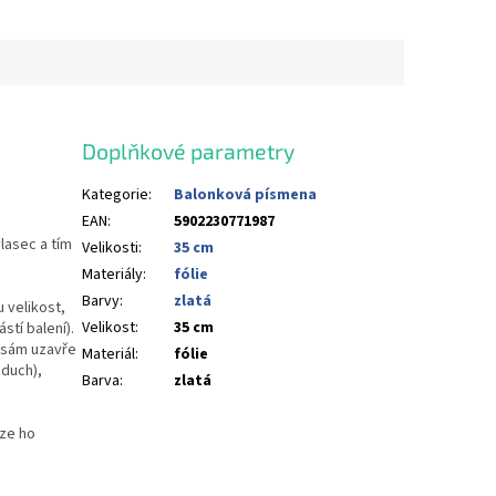
Doplňkové parametry
Kategorie
:
Balonková písmena
EAN
:
5902230771987
lasec a tím
Velikosti
:
35 cm
Materiály
:
fólie
Barvy
:
zlatá
 velikost,
Velikost
:
35 cm
stí balení).
u sám uzavře
Materiál
:
fólie
duch),
Barva
:
zlatá
lze ho