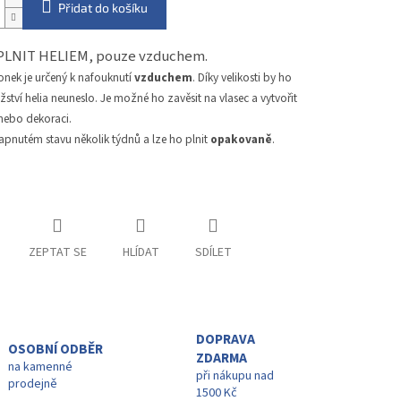
Přidat do košíku
PLNIT HELIEM, pouze vzduchem.
onek je určený k nafouknutí
vzduchem
. Díky velikosti by ho
tví helia neuneslo. Je možné ho zavěsit na vlasec a vytvořit
 nebo dekoraci.
apnutém stavu několik týdnů a lze ho plnit
opakovaně
.
ZEPTAT SE
HLÍDAT
SDÍLET
DOPRAVA
OSOBNÍ ODBĚR
ZDARMA
na kamenné
při nákupu nad
prodejně
1500 Kč