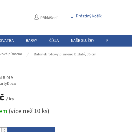
NÁKUPNÍ
Prázdný košík
Přihlášení
KOŠÍK
 SVATBA
BARVY
ČÍSLA
NAŠE SLUŽBY
PŮJČOVNA
ková písmena
Balonek fóliový písmeno B zlatý, 35 cm
M-B-019
artyDeco
Kč
/ ks
dem
(více než 10 ks)