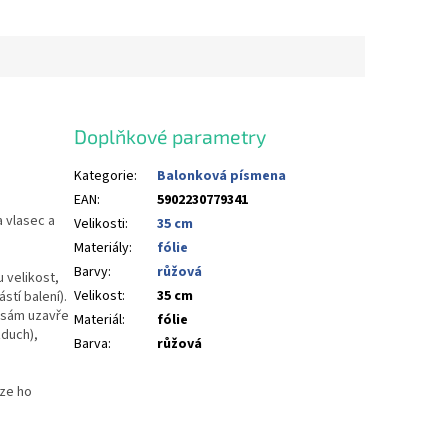
Doplňkové parametry
Kategorie
:
Balonková písmena
EAN
:
5902230779341
a vlasec a
Velikosti
:
35 cm
Materiály
:
fólie
Barvy
:
růžová
 velikost,
Velikost
:
35 cm
stí balení).
u sám uzavře
Materiál
:
fólie
duch),
Barva
:
růžová
lze ho