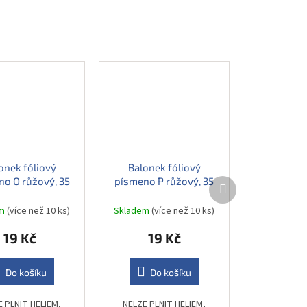
onek fóliový
Balonek fóliový
o O růžový, 35
písmeno P růžový, 35
Další
produkt
cm
cm
em
(více než 10 ks)
Skladem
(více než 10 ks)
19 Kč
19 Kč
Do košíku
Do košíku
E PLNIT HELIEM,
NELZE PLNIT HELIEM,