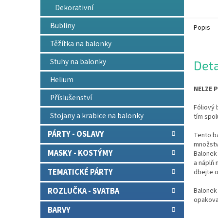
Dekorativní
Bubliny
Popis
Těžítka na balonky
Stuhy na balonky
Deta
Helium
NELZE P
Příslušenství
Fóliový 
Stojany a krabice na balonky
tím spol
PÁRTY - OSLAVY
Tento b
množství
MASKY - KOSTÝMY
Balonek 
a náplň
TEMATICKÉ PÁRTY
dbejte o
ROZLUČKA - SVATBA
Balonek 
opakova
BARVY