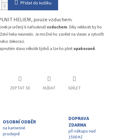
Přidat do košíku
PLNIT HELIEM, pouze vzduchem.
onek je určený k nafouknutí
vzduchem
. Díky velikosti by ho
tví helia neuneslo. Je možné ho zavěsit na vlasec a vytvořit
 nebo dekoraci.
apnutém stavu několik týdnů a lze ho plnit
opakovaně
.
ZEPTAT SE
HLÍDAT
SDÍLET
DOPRAVA
OSOBNÍ ODBĚR
ZDARMA
na kamenné
při nákupu nad
prodejně
1500 Kč