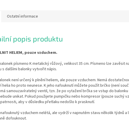
Ostatní informace
ilní popis produktu
LNIT HELIEM, pouze vzduchem.
balonek písmeno K metalický růžový, velikost 35 cm. Písmeno lze zavěsit n
u s dalšími balonky vytvořit nápis.
alonek není určený k plnění heliem, ale pouze vzduchem. Nemá dostatečnou
 helia ho proto neunese. K jeho nafouknutí můžete použít brčko (není součá
má samouzavíratelný ventil, tzn. že po vytažení brčka se vstup do balonk
 nebude unikat. Pokud použijete pumpičku nebo kompresor (pouze suchý vz
patrnosti, aby v důsledku přetlaku nedošlo k prasknutí.
nafouknutý vzduchem nelétá, ale vydrží v napnutém stavu několik týdnů a 
ně dofouknout.