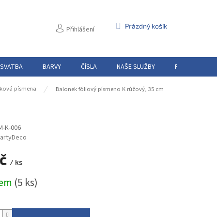
NÁKUPNÍ
Prázdný košík
Přihlášení
KOŠÍK
 SVATBA
BARVY
ČÍSLA
NAŠE SLUŽBY
PŮJČOVNA
ková písmena
Balonek fóliový písmeno K růžový, 35 cm
M-K-006
artyDeco
Kč
/ ks
dem
(5 ks)