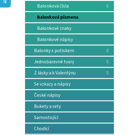
n
Balonková čísla
e
l
Balonková písmena
Balonkové znaky
Balonkové nápisy
Balonky s potiskem
Jednobarevné tvary
Z lásky a k Valentýnu
Se vzkazy a nápisy
České nápisy
Bukety a sety
Samostojící
Chodící