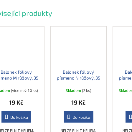
isející produkty
Balonek fóliový
Balonek fóliový
Bal
smeno M růžový, 35
písmeno N růžový, 35
písmen
cm
cm
ladem
(více než 10 ks)
Skladem
(2 ks)
Sklad
19 Kč
19 Kč
Do košíku
Do košíku
NELZE PLNIT HELIEM,
NELZE PLNIT HELIEM,
NELZ