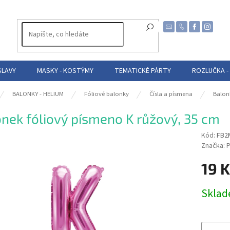
SLAVY
MASKY - KOSTÝMY
TEMATICKÉ PÁRTY
ROZLUČKA -
BALONKY - HELIUM
Fóliové balonky
Čísla a písmena
Balon
nek fóliový písmeno K růžový, 35 cm
Kód:
FB2
Značka:
P
19 
Měrná
Skla
cena: