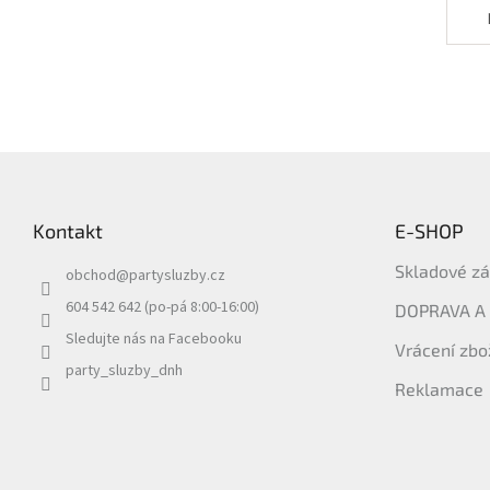
Z
á
p
Kontakt
E-SHOP
a
t
Skladové z
obchod
@
partysluzby.cz
í
604 542 642 (po-pá 8:00-16:00)
DOPRAVA A
Sledujte nás na Facebooku
Vrácení zbo
party_sluzby_dnh
Reklamace