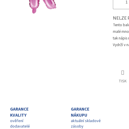
NELZE 
Tento bal
malé množs
tak nápis
Vydrží v n
TISK
GARANCE
GARANCE
KVALITY
NÁKUPU
ověření
aktuální skladové
dodavatelé
zásoby