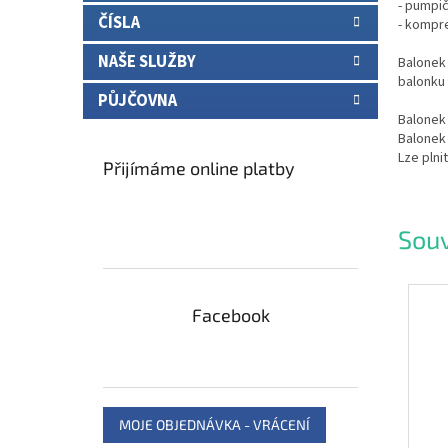
- pumpič
ČÍSLA
- kompr
NAŠE SLUŽBY
Balonek 
balonku 
PŮJČOVNA
Balonek
Balonek
Lze plni
Přijímáme online platby
Souv
Facebook
MOJE OBJEDNÁVKA - VRÁCENÍ