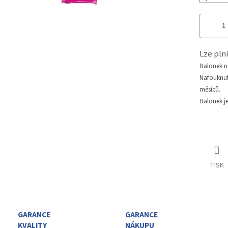
Lze pl
Balonek 
Nafouknu
měsíců.
Balonek j
TISK
GARANCE
GARANCE
KVALITY
NÁKUPU