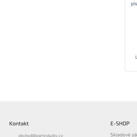
pí
Z
á
p
Kontakt
E-SHOP
a
t
Skladové z
obchod
@
partysluzby.cz