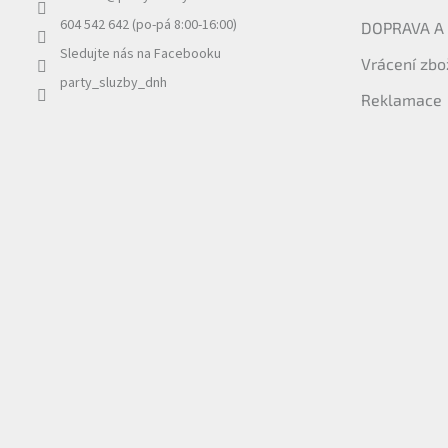
í
604 542 642 (po-pá 8:00-16:00)
DOPRAVA A
Sledujte nás na Facebooku
Vrácení zbo
party_sluzby_dnh
Reklamace