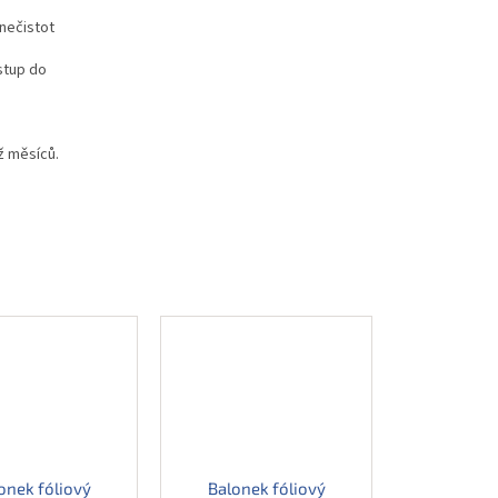
nečistot
stup do
ž měsíců.
onek fóliový
Balonek fóliový