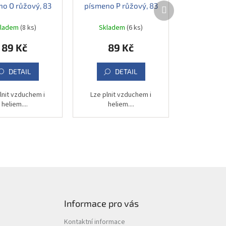
Další
o O růžový, 83
písmeno P růžový, 83
produkt
cm
cm
kladem
(8 ks)
Skladem
(6 ks)
89 Kč
89 Kč
DETAIL
DETAIL
lnit vzduchem i
Lze plnit vzduchem i
heliem....
heliem....
Informace pro vás
Kontaktní informace