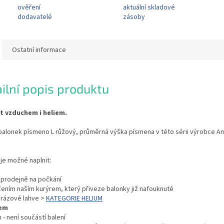
ověření
aktuální skladové
dodavatelé
zásoby
Ostatní informace
ilní popis produktu
it vzduchem i heliem.
balonek písmeno L růžový, průměrná výška písmena v této sérii výrobce A
je možné naplnit:
í prodejně na počkání
čením naším kurýrem, který přiveze balonky již nafouknuté
orázové lahve >
KATEGORIE HELIUM
em
 - není součástí balení