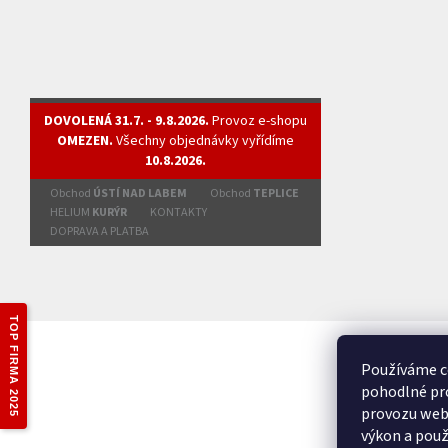
DOVOLENÁ 31.7. - 9.8.2026.
Provoz e-shopu
OMEZEN.
Všechny objednávky vyřídíme
10.8.2026.
Obchod
ÚSTÍ NAD LABEM
Obchod
TEPLICE
HELIUM
KURÝR
KONTAKTY
DOPRAVA A PLATBA
TOP FIRMA 2025
Používáme c
pohodlné pro
provozu webu
výkon a použ