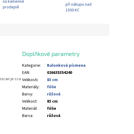
na kamenné
při nákupu nad
prodejně
1500 Kč
Doplňkové parametry
Kategorie
:
Balonková písmena
EAN
:
026635354240
mscan je cca
Velikosti
:
83 cm
Materiály
:
fólie
Barvy
:
růžová
Velikost
:
83 cm
Materiál
:
fólie
Barva
:
růžová