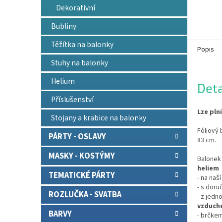
Dekorativní
Bubliny
Těžítka na balonky
Popis
Stuhy na balonky
Helium
Deta
Příslušenství
Lze pln
Stojany a krabice na balonky
Fóliový 
PÁRTY - OSLAVY
83 cm.
MASKY - KOSTÝMY
Balonek 
heliem
TEMATICKÉ PÁRTY
- na naš
- s doru
ROZLUČKA - SVATBA
- z jedn
vzduch
BARVY
- brčkem