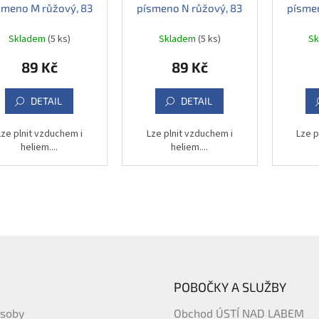
smeno M růžový, 83
písmeno N růžový, 83
písmen
cm
cm
Skladem
(5 ks)
Skladem
(5 ks)
S
89 Kč
89 Kč
DETAIL
DETAIL
Lze plnit vzduchem i
Lze plnit vzduchem i
Lze p
heliem....
heliem....
POBOČKY A SLUŽBY
ásoby
Obchod ÚSTÍ NAD LABEM