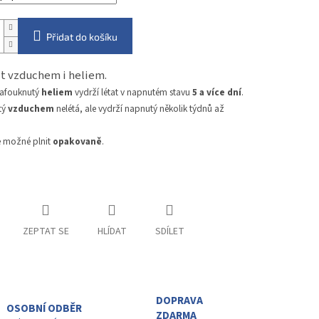
Přidat do košíku
nit vzduchem i heliem.
nafouknutý
heliem
vydrží létat v napnutém stavu
5 a více dní
.
tý
vzduchem
nelétá, ale vydrží napnutý několik týdnů až
e možné plnit
opakovaně
.
ZEPTAT SE
HLÍDAT
SDÍLET
DOPRAVA
OSOBNÍ ODBĚR
ZDARMA