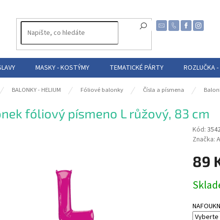
SLAVY
MASKY - KOSTÝMY
TEMATICKÉ PÁRTY
ROZLUČKA -
BALONKY - HELIUM
Fóliové balonky
Čísla a písmena
Balon
nek fóliový písmeno L růžový, 83 cm
Kód:
354
Značka:
A
89 
Měrná
Skla
cena:
NAFOUKNUT