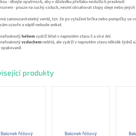
kou - dbejte opatrnosti, aby v důsledku přetlaku nedošlo k prasknutí
esorem - pouze na suchý vzduch, nesmí obsahovat stopy oleje nebo jiných 
má samouzavíratelný ventil, tzn. že po vytažení brčka nebo pumpičky se v
sám uzavře a náplň nebude unikat.
 nafouknutý
heliem
vydrží létat v napnutém stavu 5 a více dní.
 nafouknutý
vzduchem
nelétá, ale vydrží v napnutém stavu několik týdnů a
t opakovaně.
isející produkty
Balonek fóliový
Balonek fóliový
Bal