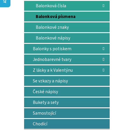
n
Balonková čísla
e
l
Balonková písmena
Balonkové znaky
Balonkové nápisy
Balonky s potiskem
Jednobarevné tvary
Z lásky a k Valentýnu
Se vzkazy a nápisy
České nápisy
Bukety a sety
Samostojící
Chodící