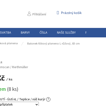
NÁKUPNÍ
Prázdný košík
Přihlášení
KOŠÍK
 SVATBA
BARVY
ČÍSLA
NAŠE SLUŽBY
PŮJČOVNA
ková písmena
Balonek fóliový písmeno L růžový, 83 cm
24
mscan / Riethmüller
Kč
/ ks
dem
(8 ks)
Í - Ústí nL / Teplice / náš kurýr
?