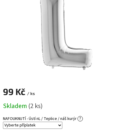
ROZLUČKA
-
SVATBA
BARVY
ČÍSLA
NAŠE
SLUŽBY
PŮJČOVNA
Přihlášení
99 Kč
/ ks
Měrná
Skladem
(2 ks)
cena:
NAFOUKNUTÍ - Ústí nL / Teplice / náš kurýr
?