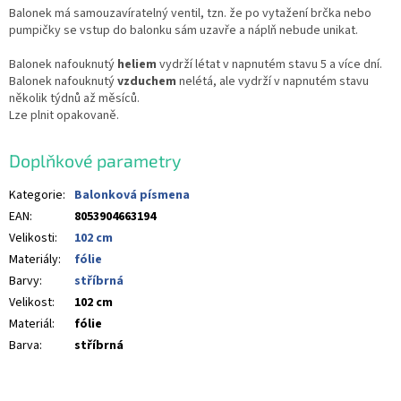
Balonek má samouzavíratelný ventil, tzn. že po vytažení brčka nebo
pumpičky se vstup do balonku sám uzavře a náplň nebude unikat.
Balonek nafouknutý
heliem
vydrží létat v napnutém stavu 5 a více dní.
Balonek nafouknutý
vzduchem
nelétá, ale vydrží v napnutém stavu
několik týdnů až měsíců.
Lze plnit opakovaně.
Doplňkové parametry
Kategorie
:
Balonková písmena
EAN
:
8053904663194
Velikosti
:
102 cm
Materiály
:
fólie
Barvy
:
stříbrná
Velikost
:
102 cm
Materiál
:
fólie
Barva
:
stříbrná