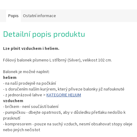
Popis
Ostatní informace
Detailní popis produktu
Lze plnit vzduchem i heliem.
Fóliový balonek písmeno L stříbrný (Silver), velikost 102 cm.
Balonek je možné naplnit:
heliem
- na naší prodejně na počkání
- s doručením naším kurýrem, který přiveze balonky již nafouknuté
- z jednorázové lahve >
KATEGORIE HELIUM
vzduchem
- brčkem - není součástí balení
- pumpičkou - dbejte opatrnosti, aby v důsledku přetlaku nedošlo k
prasknutí
- kompresorem - pouze na suchý vzduch, nesmí obsahovat stopy oleje
nebo jiných nečistot