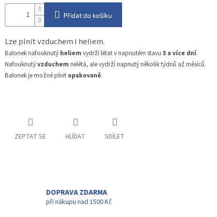
Přidat do košíku
Lze plnit vzduchem i heliem.
Balonek nafouknutý
heliem
vydrží létat v napnutém stavu
5 a více dní
.
Nafouknutý
vzduchem
nelétá, ale vydrží napnutý několik týdnů až měsíců.
Balonek je možné plnit
opakovaně
.
ZEPTAT SE
HLÍDAT
SDÍLET
DOPRAVA ZDARMA
při nákupu nad 1500 Kč