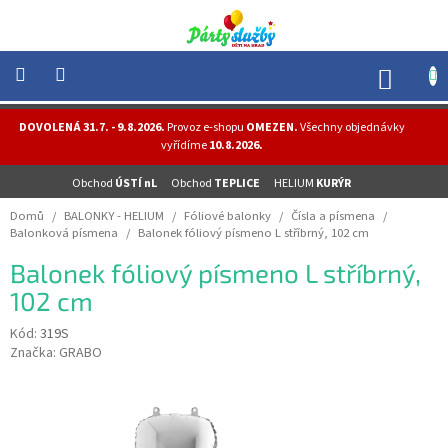
Přejít
na
obsah
NÁK
KOŠÍ
NOVINKY
DOVOLENÁ 31.7. - 9.8.2026.
Provoz e-shopu
OMEZEN.
Všechny objednávky
-
vyřídíme
10.8.2026.
AKCE
Obchod
ÚSTÍ nL
Obchod
TEPLICE
HELIUM
KURÝR
BALONKY
-
Domů
/
BALONKY - HELIUM
/
Fóliové balonky
/
Čísla a písmena
/
HELIUM
Balonková písmena
/
Balonek fóliový písmeno L stříbrný, 102 cm
PÁRTY
Balonek fóliový písmeno L stříbrný,
-
OSLAVY
102 cm
MASKY
Kód:
319S
-
Značka:
GRABO
KOSTÝMY
TEMATICKÉ
PÁRTY