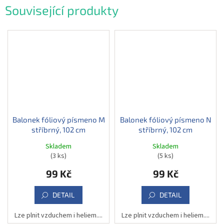
Související produkty
Balonek fóliový písmeno M
Balonek fóliový písmeno N
stříbrný, 102 cm
stříbrný, 102 cm
Skladem
Skladem
(3 ks)
(5 ks)
99 Kč
99 Kč
DETAIL
DETAIL
Lze plnit vzduchem i heliem....
Lze plnit vzduchem i heliem....