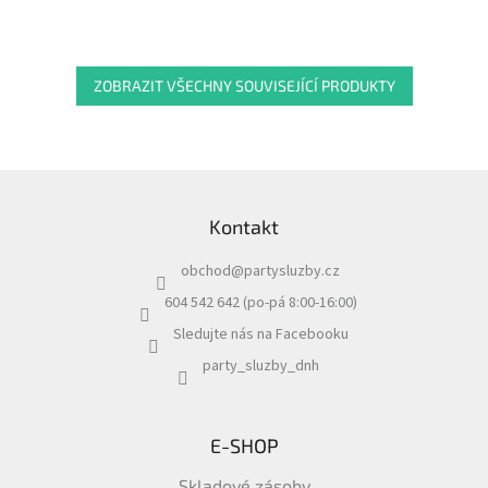
ZOBRAZIT VŠECHNY SOUVISEJÍCÍ PRODUKTY
Z
á
Kontakt
p
a
obchod
@
partysluzby.cz
t
í
604 542 642 (po-pá 8:00-16:00)
Sledujte nás na Facebooku
party_sluzby_dnh
E-SHOP
Skladové zásoby