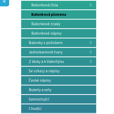
n
Balonková čísla
e
l
Balonková písmena
Balonkové znaky
Balonkové nápisy
Balonky s potiskem
Jednobarevné tvary
Z lásky a k Valentýnu
Se vzkazy a nápisy
České nápisy
Bukety a sety
Samostojící
Chodící