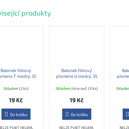
isející produkty
Balonek fóliový
Balonek fóliový
Bal
smeno T modrý, 35
písmeno U modrý, 35
písme
cm
cm
Skladem
(2 ks)
Skladem
(více než 10 ks)
Sklad
19 Kč
19 Kč
Do košíku
Do košíku
NELZE PLNIT HELIEM,
NELZE PLNIT HELIEM,
NELZ