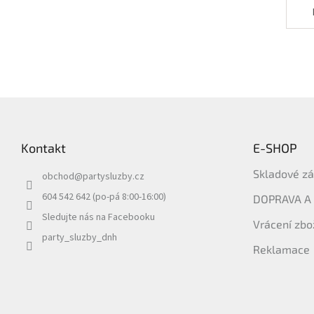
Z
á
p
Kontakt
E-SHOP
a
t
Skladové z
obchod
@
partysluzby.cz
í
604 542 642 (po-pá 8:00-16:00)
DOPRAVA A
Sledujte nás na Facebooku
Vrácení zbo
party_sluzby_dnh
Reklamace