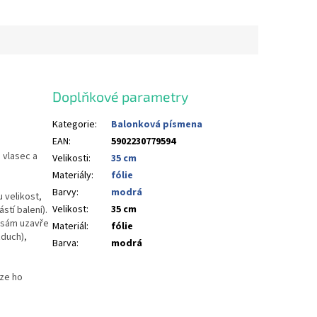
Doplňkové parametry
Kategorie
:
Balonková písmena
EAN
:
5902230779594
 vlasec a
Velikosti
:
35 cm
Materiály
:
fólie
Barvy
:
modrá
 velikost,
Velikost
:
35 cm
stí balení).
u sám uzavře
Materiál
:
fólie
duch),
Barva
:
modrá
lze ho