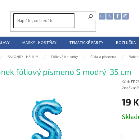
SLAVY
MASKY - KOSTÝMY
TEMATICKÉ PÁRTY
ROZLUČKA -
BALONKY - HELIUM
Fóliové balonky
Čísla a písmena
Balon
nek fóliový písmeno S modrý, 35 cm
Kód:
FB2
Značka:
P
19 
Měrná
Skla
cena: