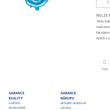
NELZE 
Tento bal
malé množs
tak nápis
Vydrží v n
TISK
GARANCE
GARANCE
KVALITY
NÁKUPU
ověření
aktuální skladové
dodavatelé
zásoby