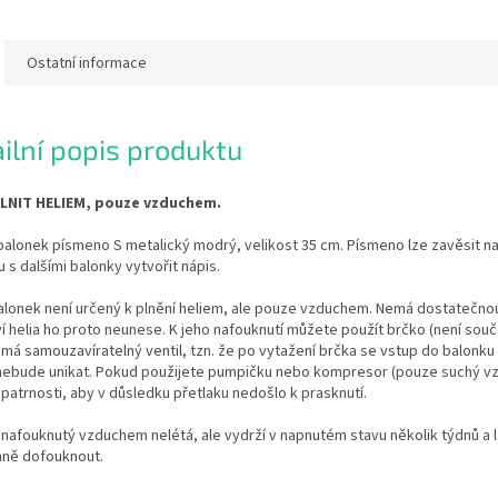
Ostatní informace
ilní popis produktu
LNIT HELIEM, pouze vzduchem.
balonek písmeno S metalický modrý, velikost 35 cm. Písmeno lze zavěsit na
u s dalšími balonky vytvořit nápis.
alonek není určený k plnění heliem, ale pouze vzduchem. Nemá dostatečnou
 helia ho proto neunese. K jeho nafouknutí můžete použít brčko (není součá
má samouzavíratelný ventil, tzn. že po vytažení brčka se vstup do balonk
 nebude unikat. Pokud použijete pumpičku nebo kompresor (pouze suchý vz
patrnosti, aby v důsledku přetlaku nedošlo k prasknutí.
nafouknutý vzduchem nelétá, ale vydrží v napnutém stavu několik týdnů a 
ně dofouknout.