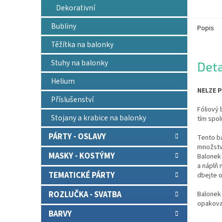
Dekorativní
Bubliny
Popis
Těžítka na balonky
Stuhy na balonky
Deta
Helium
NELZE P
Příslušenství
Fóliový 
Stojany a krabice na balonky
tím spol
PÁRTY - OSLAVY
Tento b
množství
MASKY - KOSTÝMY
Balonek 
a náplň
TEMATICKÉ PÁRTY
dbejte o
ROZLUČKA - SVATBA
Balonek 
opakova
BARVY