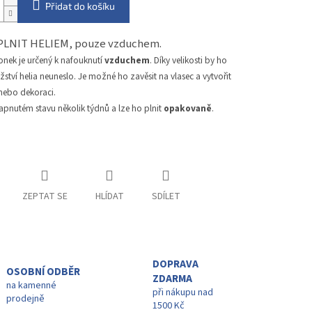
Přidat do košíku
PLNIT HELIEM, pouze vzduchem.
onek je určený k nafouknutí
vzduchem
. Díky velikosti by ho
tví helia neuneslo. Je možné ho zavěsit na vlasec a vytvořit
 nebo dekoraci.
apnutém stavu několik týdnů a lze ho plnit
opakovaně
.
ZEPTAT SE
HLÍDAT
SDÍLET
DOPRAVA
OSOBNÍ ODBĚR
ZDARMA
na kamenné
při nákupu nad
prodejně
1500 Kč