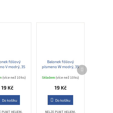
onek fóliový
Balonek fóliový
no V modrý, 35
písmeno W modrý, 35
Další
produkt
cm
cm
em
(více než 10 ks)
Skladem
(více než 10 ks)
19 Kč
19 Kč
Do košíku
Do košíku
E PLNIT HELIEM,
NELZE PLNIT HELIEM,