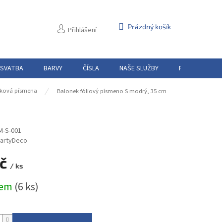
NÁKUPNÍ
Prázdný košík
Přihlášení
KOŠÍK
 SVATBA
BARVY
ČÍSLA
NAŠE SLUŽBY
PŮJČOVNA
ková písmena
Balonek fóliový písmeno S modrý, 35 cm
M-S-001
artyDeco
Kč
/ ks
dem
(6 ks)