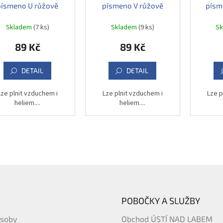
písmeno U růžově
písmeno V růžově
písm
zlatý, 83 cm
zlatý, 83 cm
z
Skladem
(7 ks)
Skladem
(9 ks)
S
89 Kč
89 Kč
DETAIL
DETAIL
Lze plnit vzduchem i
Lze plnit vzduchem i
Lze p
heliem....
heliem....
POBOČKY A SLUŽBY
ásoby
Obchod ÚSTÍ NAD LABEM