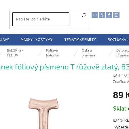
SLAVY
MASKY - KOSTÝMY
TEMATICKÉ PÁRTY
ROZLUČKA -
BALONKY -
Fóliové
Čísla a
Balonk
HELIUM
balonky
písmena
písmen
nek fóliový písmeno T růžově zlatý, 8
Kód:
365
Značka:
A
89 
Měrná
Skla
cena:
NAFOUKNUT