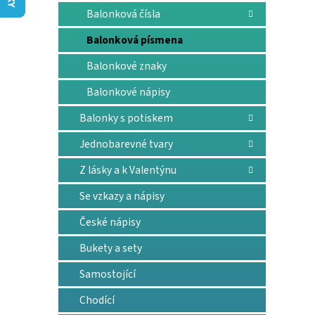
n
Balonková čísla
e
l
Balonková písmena
Balonkové znaky
Balonkové nápisy
Balonky s potiskem
Jednobarevné tvary
Z lásky a k Valentýnu
Se vzkazy a nápisy
České nápisy
Bukety a sety
Samostojící
Chodící