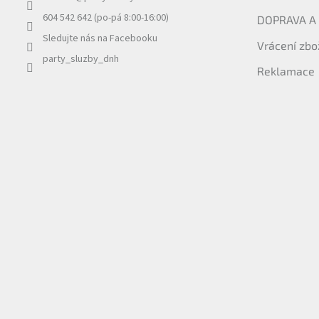
í
604 542 642 (po-pá 8:00-16:00)
DOPRAVA A
Sledujte nás na Facebooku
Vrácení zbo
party_sluzby_dnh
Reklamace