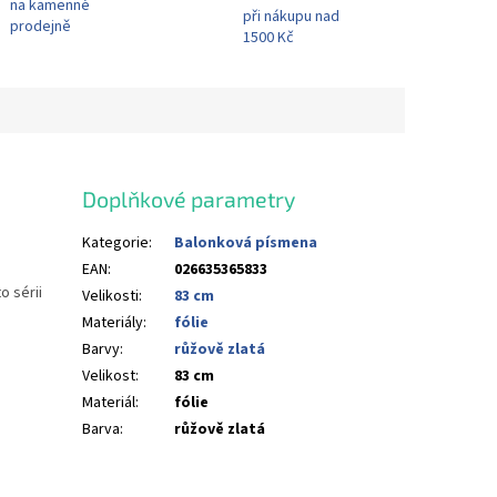
na kamenné
při nákupu nad
prodejně
1500 Kč
Doplňkové parametry
Kategorie
:
Balonková písmena
EAN
:
026635365833
o sérii
Velikosti
:
83 cm
Materiály
:
fólie
Barvy
:
růžově zlatá
Velikost
:
83 cm
Materiál
:
fólie
Barva
:
růžově zlatá