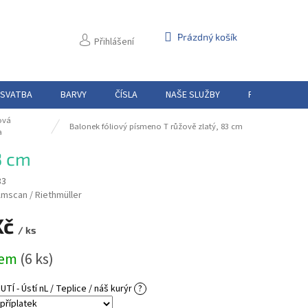
NÁKUPNÍ
Prázdný košík
Přihlášení
KOŠÍK
 SVATBA
BARVY
ČÍSLA
NAŠE SLUŽBY
PŮJČOVNA
ová
Balonek fóliový písmeno T růžově zlatý, 83 cm
a
3 cm
83
mscan / Riethmüller
Kč
/ ks
dem
(6 ks)
Í - Ústí nL / Teplice / náš kurýr
?