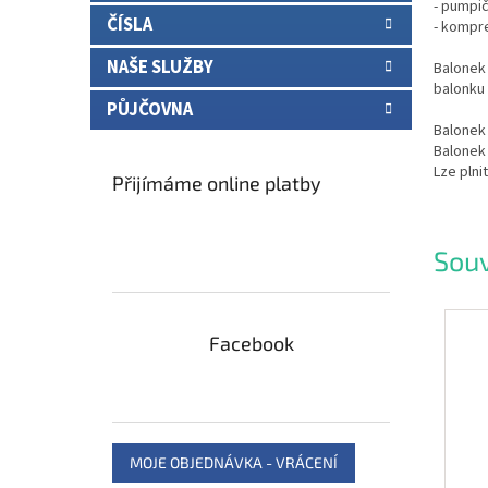
- pumpič
ČÍSLA
- kompr
NAŠE SLUŽBY
Balonek 
balonku 
PŮJČOVNA
Balonek
Balonek
Lze plni
Přijímáme online platby
Souv
Facebook
MOJE OBJEDNÁVKA - VRÁCENÍ