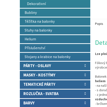
Dekorativní
Bubliny
Těžítka na balonky
Popis
Stuhy na balonky
Helium
Deta
Příslušenství
Lze pln
Stojany a krabice na balonky
Fóliový 
PÁRTY - OSLAVY
výrobce
MASKY - KOSTÝMY
Balonek 
heliem
TEMATICKÉ PÁRTY
- na naš
- s doru
ROZLUČKA - SVATBA
- z jedn
vzduch
BARVY
- brčkem