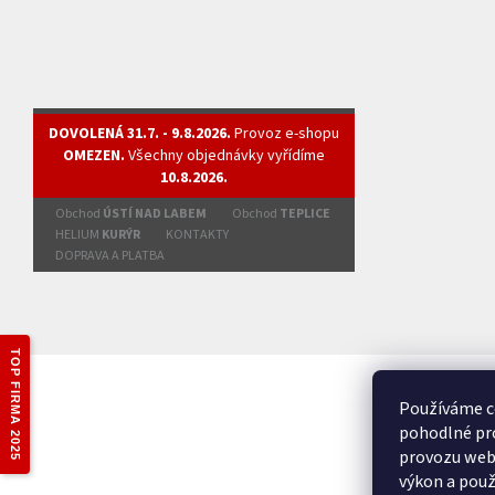
DOVOLENÁ 31.7. - 9.8.2026.
Provoz e-shopu
OMEZEN.
Všechny objednávky vyřídíme
10.8.2026.
Obchod
ÚSTÍ NAD LABEM
Obchod
TEPLICE
HELIUM
KURÝR
KONTAKTY
DOPRAVA A PLATBA
TOP FIRMA 2025
Používáme c
pohodlné pro
provozu webu
výkon a použ