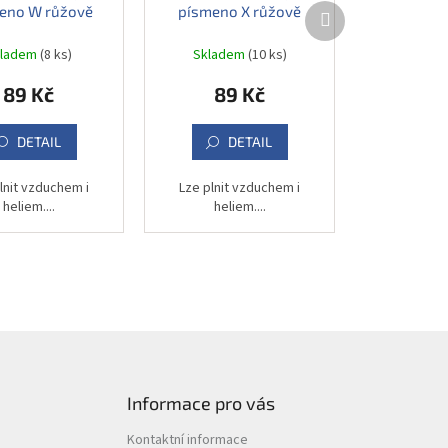
Další
eno W růžově
písmeno X růžově
produkt
latý, 83 cm
zlatý, 83 cm
kladem
(8 ks)
Skladem
(10 ks)
89 Kč
89 Kč
DETAIL
DETAIL
lnit vzduchem i
Lze plnit vzduchem i
heliem....
heliem....
Informace pro vás
Kontaktní informace