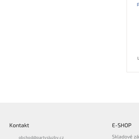
Z
á
p
Kontakt
E-SHOP
a
t
Skladové z
obchod
@
partysluzby.cz