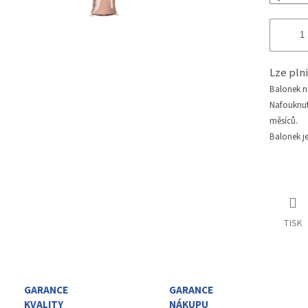
Lze pl
Balonek 
Nafouknu
měsíců.
Balonek j
TISK
GARANCE
GARANCE
KVALITY
NÁKUPU