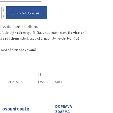
Přidat do košíku
nit vzduchem i heliem.
nafouknutý
heliem
vydrží létat v napnutém stavu
5 a více dní
.
tý
vzduchem
nelétá, ale vydrží napnutý několik týdnů až
e možné plnit
opakovaně
.
ZEPTAT SE
HLÍDAT
SDÍLET
DOPRAVA
OSOBNÍ ODBĚR
ZDARMA