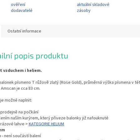
ověření
aktuální skladové
dodavatelé
zásoby
Ostatní informace
ilní popis produktu
it vzduchem i heliem.
balonek písmeno T růžově zlatý (Rose Gold), průměrná výška písmena v tét
 Amscan je cca 83 cm.
je možné naplnit:
í prodejně na počkání
čením naším kurýrem, který přiveze balonky již nafouknuté
orázové lahve >
KATEGORIE HELIUM
em
 - není součástí balení