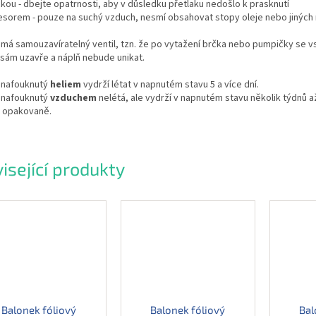
kou - dbejte opatrnosti, aby v důsledku přetlaku nedošlo k prasknutí
esorem - pouze na suchý vzduch, nesmí obsahovat stopy oleje nebo jiných 
má samouzavíratelný ventil, tzn. že po vytažení brčka nebo pumpičky se v
sám uzavře a náplň nebude unikat.
 nafouknutý
heliem
vydrží létat v napnutém stavu 5 a více dní.
 nafouknutý
vzduchem
nelétá, ale vydrží v napnutém stavu několik týdnů a
t opakovaně.
isející produkty
Balonek fóliový
Balonek fóliový
Bal