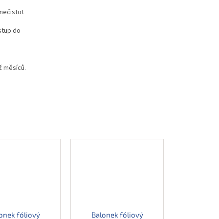
nečistot
stup do
ž měsíců.
onek fóliový
Balonek fóliový